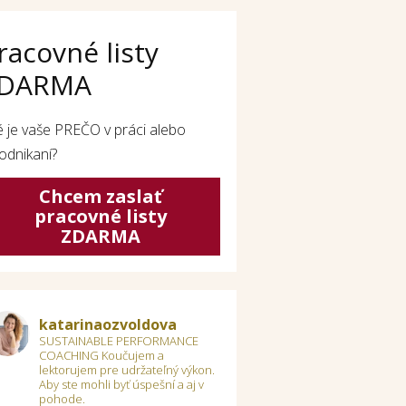
racovné listy
DARMA
é je vaše PREČO v práci alebo
odnikaní?
Chcem zaslať
pracovné listy
ZDARMA
katarinaozvoldova
SUSTAINABLE PERFORMANCE
COACHING
Koučujem a
lektorujem pre udržateľný výkon.
Aby ste mohli byť úspešní a aj v
pohode.