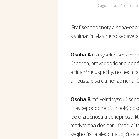
Diagram skutočného napl
Graf sebahodnoty a sebavedom
s vnímaním vlastného sebave
Osoba A
má vysoké sebavedom
úspešná, pravdepodobne podáv
a finančné úspechy, no nech dos
a neustále sa cíti nenaplnená. 
Osoba B
má veľmi vysokú seba
Pravdepodobne cíti hlboký pokoj
ide o zručnosti a schopnosti, kt
motivovaná dosiahnuť viac, aj t
svojho úsilia alebo na to, či sa