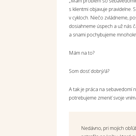
„Mám problém so sebavedomím.
s klientmi objavuje pravidelne
v cykloch. Niečo zvládneme, po
dosiahneme úspech a už nás čak
a snami pochybujeme mnohokr
Mám na to?
Som dosť dobrý/á?
A tak je práca na sebavedomí n
potrebujeme zmeniť svoje vním
Nedávno, pri mojich obľ