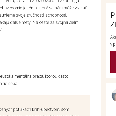
“ Veta, ktorá sa v rozhovoroch v koučingu
. Sebavedomie je téma, ktorá sa nám môže vracať
P
sunieme svoje zručnosti, schopnosti,
Z
ajú ďalšie méty. Na ceste za svojimi cieľmi
át.
Ak
v p
eustála mentálna práca, ktorou často
anie seba.
úbených potulkách kníhkupectvom, som