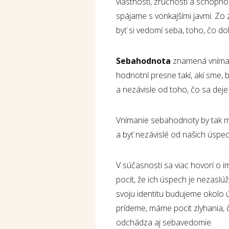
vlastností, zručností a schopno
spájame s vonkajšími javmi. Zo 
byť si vedomí seba, toho, čo d
Sebahodnota
znamená vnímať 
hodnotní presne takí, akí sme, 
a nezávisle od toho, čo sa deje
Vnímanie sebahodnoty by tak m
a byť nezávislé od našich úspech
V súčasnosti sa viac hovorí o 
pocit, že ich úspech je nezasl
svoju identitu budujeme okolo ú
prídeme, máme pocit zlyhania, č
odchádza aj sebavedomie.