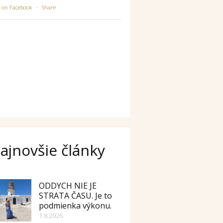
w on Facebook
·
Share
ajnovšie články
ODDYCH NIE JE
STRATA ČASU. Je to
podmienka výkonu.
1.8.2026