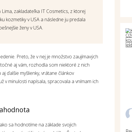
 Lima, zakladateľka IT Cosmetics, z ktorej
u kozmetiky v USA a následne ju predala
pešnejšie ženy v USA.
edenie. Preto, že v nej je množstvo zaujímavých
žitočné aj vám, rozhodla som niektoré z nich
m aj ďalšie myšlienky, vrátane článkov
už v minulosti napísala, spracovala a vnímam ich
bahodnota
 ako sa hodnotíme na základe svojich
Re