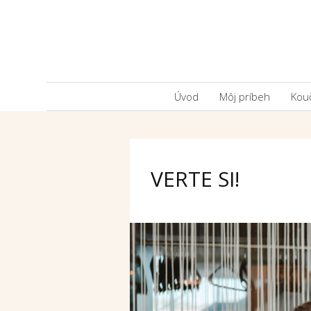
Úvod
Môj príbeh
Kou
VERTE SI!