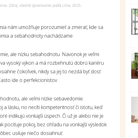
enia. Zdroj: vlastné spracovanie podľa Lima, 2025.
ia nám umožňuje porozumieť a zmerať, kde sa
domia a sebahodnoty nachádzame.
ie, ale nízku sebahodnotu. Navonok je veľmi
a vysoký výkon a má rozbehnutú dobrú kariéru
iahne čokoľvek, nikdy sa jej to nezdá byť dosť
Často ide o perfekcionistov.
hodnotu, ale veľmi nízke sebavedomie.
 a lásku, no necíti kompetentnosť či istotu, keď
oré indikujú vonkajší úspech. Či už je alebo nie je
ak pociťuje pokoj, bez ohľadu na vonkajší výsledok
 vôbec usiluje niečo dosiahnuť.