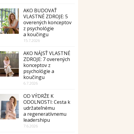
AKO BUDOVAŤ
VLASTNÉ ZDROJE: 5
overených konceptov
z psychológie
a koučingu
15.7.2026
AKO NÁJSŤ VLASTNÉ
ZDROJE: 7 overených
konceptov z
psychológie a
koučingu
6.7.2026
OD VÝDRŽE K
ODOLNOSTI: Cesta k
udržateľnému
a regeneratívnemu
leadershipu
7.6.2026