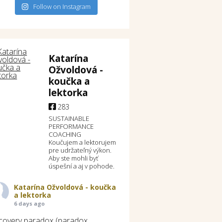
Follow on Instagram
Katarína
Ožvoldová -
koučka a
lektorka
283
SUSTAINABLE
PERFORMANCE
COACHING
Koučujem a lektorujem
pre udržateľný výkon.
Aby ste mohli byť
úspešní a aj v pohode.
Katarína Ožvoldová - koučka
a lektorka
6 days ago
covery paradox (paradox