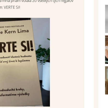
na mňa priam volala zo všetkých tých regálov
m: VERTE SI!