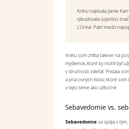
Knihu napísala Jamie Karn
vybudovala úspešnú značk
L’Oréal. Patrí medzi najús
Knihu som zhltla takmer na pos
myšlienok, ktoré by mohli byť u
v stručnosti zdieľať. Pridala so
a pracovných listov, ktoré som 
v tejto téme ako užitočné.
Sebavedomie vs. se
Sebavedomie
sa spája s tým,