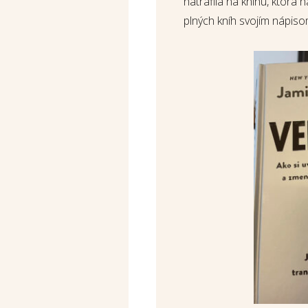
natrafila na knihu, ktorá 
plných kníh svojím nápiso