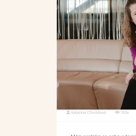
Katarína Ožvoldová
765x