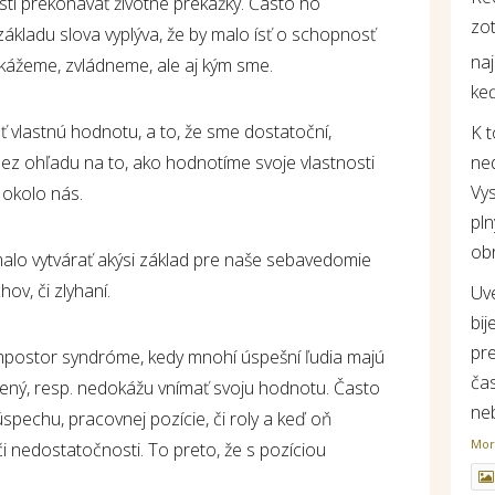
stí prekonávať životné prekážky. Často ho
zot
základu slova vyplýva, že by malo ísť o schopnosť
na
okážeme, zvládneme, ale aj kým sme.
keď
vlastnú hodnotu, a to, že sme dostatoční,
K 
ne
bez ohľadu na to, ako hodnotíme svoje vlastnosti
Vys
 okolo nás.
pln
ob
alo vytvárať akýsi základ pre naše sebavedomie
ov, či zlyhaní.
Uv
bij
pr
impostor syndróme, kedy mnohí úspešní ľudia majú
ča
úžený, resp. nedokážu vnímať svoju hodnotu. Často
ne
spechu, pracovnej pozície, či roly a keď oň
Mo
i nedostatočnosti. To preto, že s pozíciou