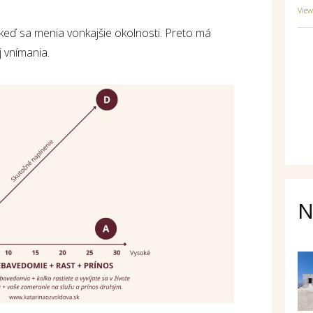
Vie
eď sa menia vonkajšie okolnosti. Preto má
j vnímania.
N