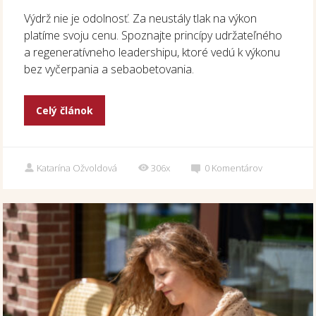
Výdrž nie je odolnosť. Za neustály tlak na výkon
platíme svoju cenu. Spoznajte princípy udržateľného
a regeneratívneho leadershipu, ktoré vedú k výkonu
bez vyčerpania a sebaobetovania.
Celý článok
Katarína Ožvoldová
306x
0
Komentárov