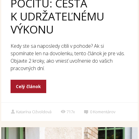
POCITU: CESTA
K UDRŽATEĽNÉMU
VÝKONU
Kedy ste sa naposledy cítili v pohode? Ak si
spomínate len na dovolenku, tento článok je pre vás.
Objavte 2 kroky, ako vniesť uvoľnenie do vašich
pracovných dní.
Celý článok
Katarína Ožvoldová
717x
0
Komentárov