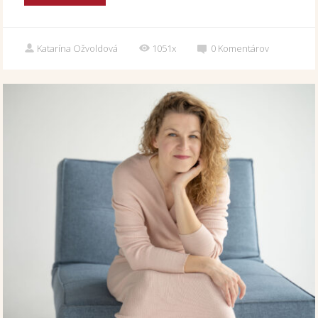
Katarína Ožvoldová
1051x
0
Komentárov