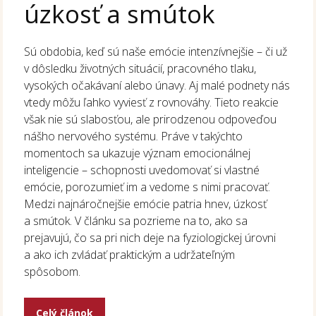
úzkosť a smútok
Sú obdobia, keď sú naše emócie intenzívnejšie – či už
v dôsledku životných situácií, pracovného tlaku,
vysokých očakávaní alebo únavy. Aj malé podnety nás
vtedy môžu ľahko vyviesť z rovnováhy. Tieto reakcie
však nie sú slabosťou, ale prirodzenou odpoveďou
nášho nervového systému. Práve v takýchto
momentoch sa ukazuje význam emocionálnej
inteligencie – schopnosti uvedomovať si vlastné
emócie, porozumieť im a vedome s nimi pracovať.
Medzi najnáročnejšie emócie patria hnev, úzkosť
a smútok. V článku sa pozrieme na to, ako sa
prejavujú, čo sa pri nich deje na fyziologickej úrovni
a ako ich zvládať praktickým a udržateľným
spôsobom.
Celý článok