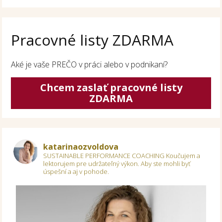
Pracovné listy ZDARMA
Aké je vaše PREČO v práci alebo v podnikaní?
Chcem zaslať pracovné listy
ZDARMA
katarinaozvoldova
SUSTAINABLE PERFORMANCE COACHING
Koučujem a
lektorujem pre udržateľný výkon.
Aby ste mohli byť
úspešní a aj v pohode.