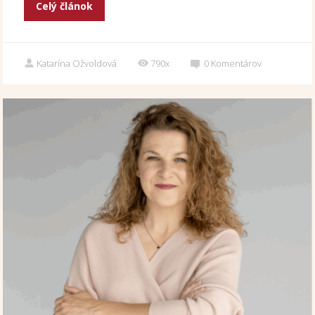
Celý článok
Katarína Ožvoldová
790x
0
Komentárov