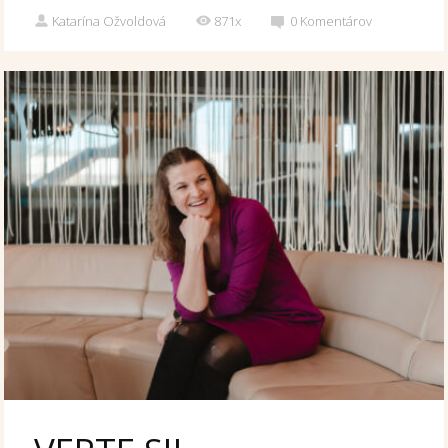
Katarína Ožvoldová
871x
0
Komentárov