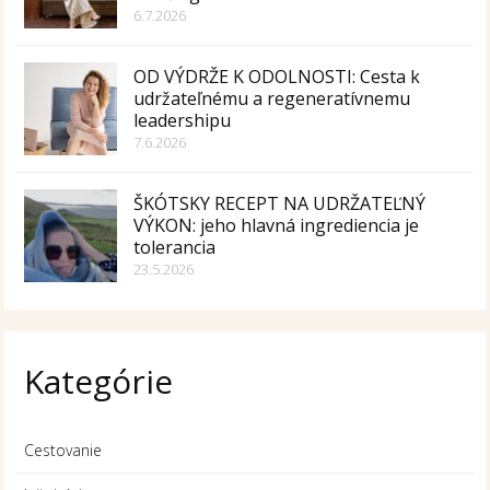
6.7.2026
OD VÝDRŽE K ODOLNOSTI: Cesta k
udržateľnému a regeneratívnemu
leadershipu
7.6.2026
ŠKÓTSKY RECEPT NA UDRŽATEĽNÝ
VÝKON: jeho hlavná ingrediencia je
tolerancia
23.5.2026
Kategórie
Cestovanie