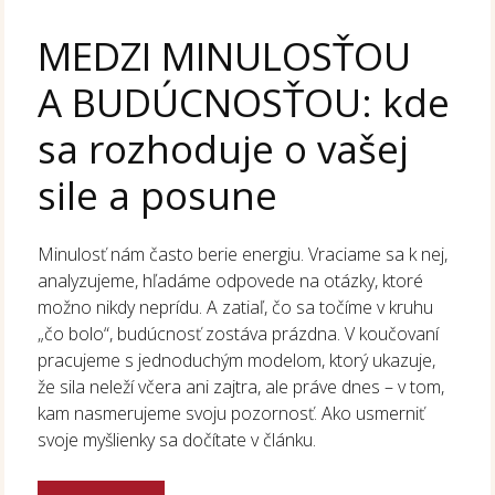
MEDZI MINULOSŤOU
A BUDÚCNOSŤOU: kde
sa rozhoduje o vašej
sile a posune
Minulosť nám často berie energiu. Vraciame sa k nej,
analyzujeme, hľadáme odpovede na otázky, ktoré
možno nikdy neprídu. A zatiaľ, čo sa točíme v kruhu
„čo bolo“, budúcnosť zostáva prázdna. V koučovaní
pracujeme s jednoduchým modelom, ktorý ukazuje,
že sila neleží včera ani zajtra, ale práve dnes – v tom,
kam nasmerujeme svoju pozornosť. Ako usmerniť
svoje myšlienky sa dočítate v článku.