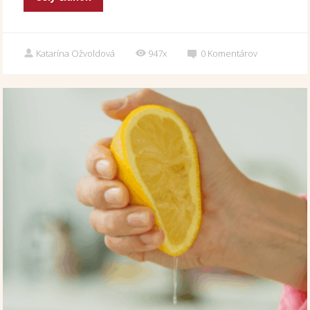
Katarína Ožvoldová
947x
0
Komentárov