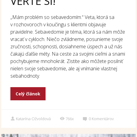
VERTE SI!
„Mám problém so sebavedomím.“ Veta, ktorá sa
v rozhovoroch v koučingu s klientmi objavuje
pravidelne. Sebavedomie je téma, ktorá sa nám môže
vracať v cykloch. Niečo zvládneme, posunieme svoje
zručnosti, schopnosti, dosiahneme úspech a už nás
čakajú ďalšie méty. Na ceste za svojimi cieľmi a snami
pochybujeme mnohokrát. Zistite ako môžete posilniť
nielen svoje sebavedomie, ale aj vnímanie vlastnej
sebahodnoty.
Celý článok
Katarína Ožvoldová
766x
0
Komentárov