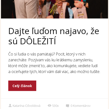
Dajte ľuďom najavo, že
sú DÔLEŽITÍ
Čo si ľudia o vás pamätajú? Pocit, ktorý v nich
zanecháte. Pozývam vás ku krátkemu zamysleniu,
ktoré môže zmeniť to, ako komunikujete, vediete ľudí
a oceňujete tých, ktorí vám dali viac, ako možno tušíte.
Celý článok
Katarína Ožvoldová
530x
0
Komentárov