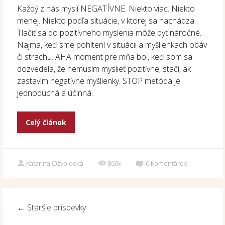
Každý z nás myslí NEGATÍVNE. Niekto viac. Niekto
menej. Niekto podľa situácie, v ktorej sa nachádza.
Tlačiť sa do pozitívneho myslenia môže byť náročné.
Najmä, keď sme pohltení v situácii a myšlienkach obáv
či strachu. AHA moment pre mňa bol, keď som sa
dozvedela, že nemusím myslieť pozitívne, stačí, ak
zastavím negatívne myšlienky. STOP metóda je
jednoduchá a účinná.
Celý článok
Katarína Ožvoldová
860x
0
Komentárov
←
Staršie príspevky