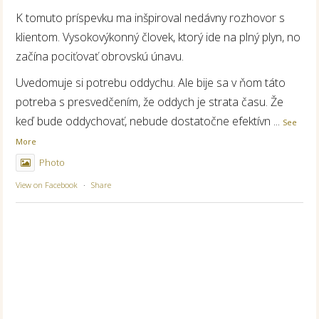
K tomuto príspevku ma inšpiroval nedávny rozhovor s
klientom. Vysokovýkonný človek, ktorý ide na plný plyn, no
začína pociťovať obrovskú únavu.
Uvedomuje si potrebu oddychu. Ale bije sa v ňom táto
potreba s presvedčením, že oddych je strata času. Že
keď bude oddychovať, nebude dostatočne efektívn
...
See
More
Photo
View on Facebook
·
Share