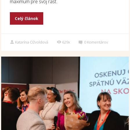
maximum pre svoj rast.
Celý článok
Katarína Ožvoldová
629x
0
Komentárov