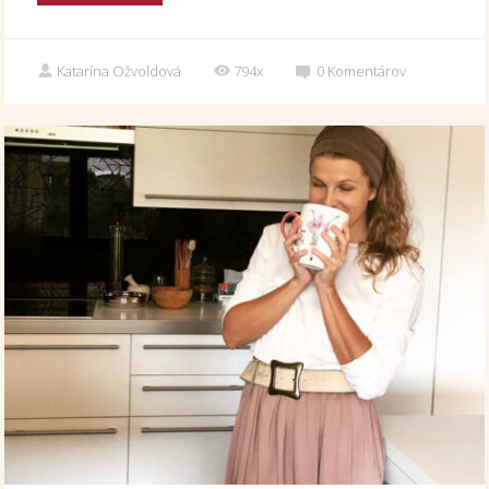
Katarína Ožvoldová
794x
0
Komentárov