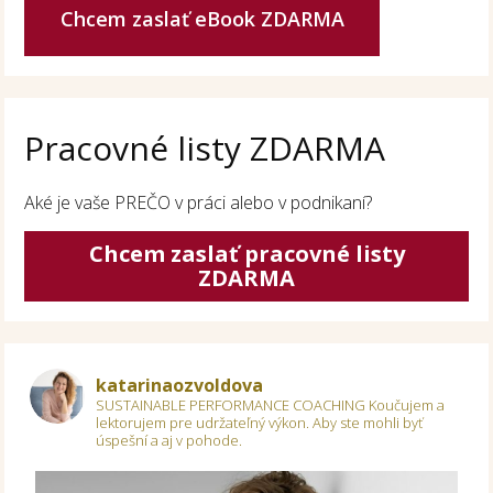
Chcem zaslať eBook ZDARMA
Pracovné listy ZDARMA
Aké je vaše PREČO v práci alebo v podnikaní?
Chcem zaslať pracovné listy
ZDARMA
katarinaozvoldova
SUSTAINABLE PERFORMANCE COACHING
Koučujem a
lektorujem pre udržateľný výkon.
Aby ste mohli byť
úspešní a aj v pohode.