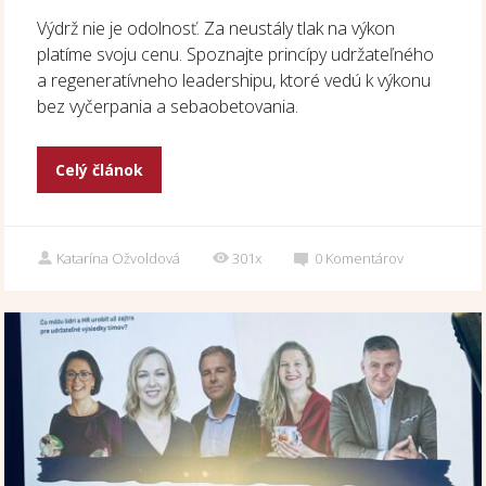
Výdrž nie je odolnosť. Za neustály tlak na výkon
platíme svoju cenu. Spoznajte princípy udržateľného
a regeneratívneho leadershipu, ktoré vedú k výkonu
bez vyčerpania a sebaobetovania.
Celý článok
Katarína Ožvoldová
301x
0
Komentárov