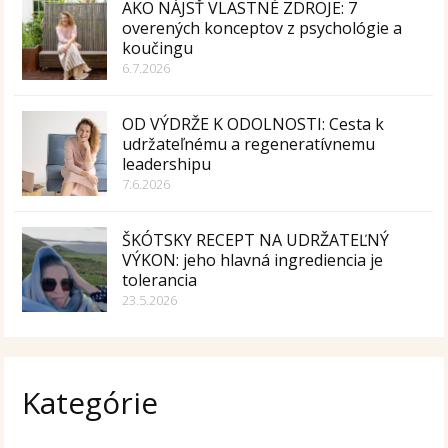
AKO NÁJSŤ VLASTNÉ ZDROJE: 7
overených konceptov z psychológie a
koučingu
6.7.2026
OD VÝDRŽE K ODOLNOSTI: Cesta k
udržateľnému a regeneratívnemu
leadershipu
7.6.2026
ŠKÓTSKY RECEPT NA UDRŽATEĽNÝ
VÝKON: jeho hlavná ingrediencia je
tolerancia
23.5.2026
Kategórie