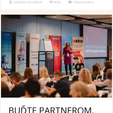
Katarína Ožvoldová
859x
0
Komentárov
BUĎTE PARTNEROM,