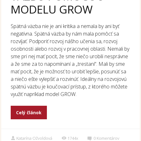
MODELU GROW
Spätná väzba nie je ani kritika a nemala by ani byť
negatívna. Spätná väzba by nám mala pomôcť sa
rozvíjať. Podporiť rozvoj nášho učenia sa, rozvoj
osobnosti alebo rozvoj v pracovnej oblasti. Nemali by
sme pri nej mať pocit, že sme niečo urobili nesprávne
a že sme za to napomínaní a „trestaní“. Mali by sme
mať pocit, že je možnosť to urobiť lepšie, posunúť sa
a niečo ešte vylepšiť a rozvinúť. Ideálny na rozvojovú
spätnú väzbu je koučovací prístup, z ktorého môžete
využiť napríklad model GROW.
Celý článok
Katarína Ožvoldová
1744x
0
Komentárov