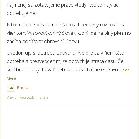
najmenej sa zotavujeme práve vtedy, keď to najviac
potrebujeme.
K tomuto príspevku ma inšpiroval nedávny rozhovor s
klientom. Vysokovýkonný človek, ktorý ide na plný plyn, no
začína pociťovať obrovskú únavu.
Uvedomuje si potrebu oddychu. Ale bije sa v ňom táto
potreba s presvedčením, že oddych je strata času. Že
keď bude oddychovať, nebude dostatočne efektívn
...
See
More
Photo
View on Facebook
·
Share