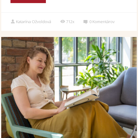
Katarína Ožvoldová
712x
0
Komentárov