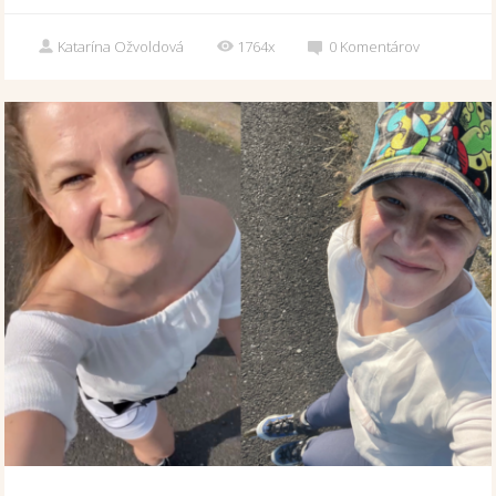
Katarína Ožvoldová
1764x
0
Komentárov