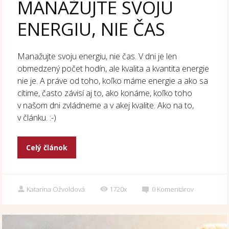
MANAŽUJTE SVOJU
ENERGIU, NIE ČAS
Manažujte svoju energiu, nie čas. V dni je len
obmedzený počet hodín, ale kvalita a kvantita energie
nie je. A práve od toho, koľko máme energie a ako sa
cítime, často závisí aj to, ako konáme, koľko toho
v našom dni zvládneme a v akej kvalite. Ako na to,
v článku. :-)
Celý článok
Katarína Ožvoldová
1720x
0
Komentárov