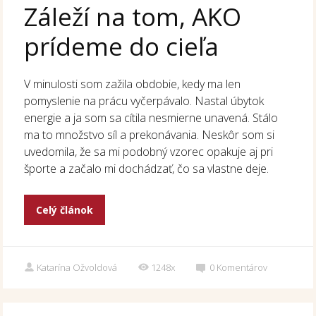
Záleží na tom, AKO
prídeme do cieľa
V minulosti som zažila obdobie, kedy ma len
pomyslenie na prácu vyčerpávalo. Nastal úbytok
energie a ja som sa cítila nesmierne unavená. Stálo
ma to množstvo síl a prekonávania. Neskôr som si
uvedomila, že sa mi podobný vzorec opakuje aj pri
športe a začalo mi dochádzať, čo sa vlastne deje.
Celý článok
Katarína Ožvoldová
1248x
0
Komentárov