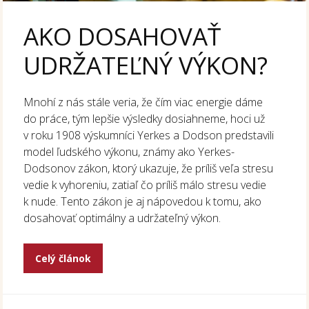
AKO DOSAHOVAŤ
UDRŽATEĽNÝ VÝKON?
Mnohí z nás stále veria, že čím viac energie dáme
do práce, tým lepšie výsledky dosiahneme, hoci už
v roku 1908 výskumníci Yerkes a Dodson predstavili
model ľudského výkonu, známy ako Yerkes-
Dodsonov zákon, ktorý ukazuje, že príliš veľa stresu
vedie k vyhoreniu, zatiaľ čo príliš málo stresu vedie
k nude. Tento zákon je aj nápovedou k tomu, ako
dosahovať optimálny a udržateľný výkon.
Celý článok