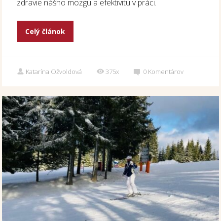
zdravie nášho mozgu a efektivitu v práci.
Celý článok
Katarína Ožvoldová
375x
0
Komentárov