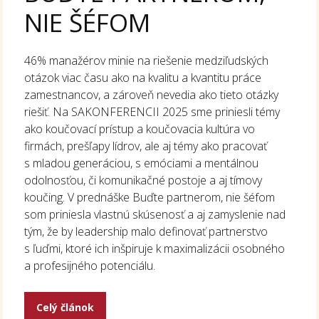
NIE ŠÉFOM
46% manažérov minie na riešenie medziľudských
otázok viac času ako na kvalitu a kvantitu práce
zamestnancov, a zároveň nevedia ako tieto otázky
riešiť. Na SAKONFERENCII 2025 sme priniesli témy
ako koučovací prístup a koučovacia kultúra vo
firmách, prešľapy lídrov, ale aj témy ako pracovať
s mladou generáciou, s emóciami a mentálnou
odolnosťou, či komunikačné postoje a aj tímovy
koučing. V prednáške Buďte partnerom, nie šéfom
som priniesla vlastnú skúsenosť a aj zamyslenie nad
tým, že by leadership malo definovať partnerstvo
s ľuďmi, ktoré ich inšpiruje k maximalizácii osobného
a profesijného potenciálu.
Celý článok