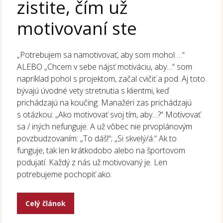
zistite, čím už
motivovaní ste
„Potrebujem sa namotivovať, aby som mohol …“
ALEBO „Chcem v sebe nájsť motiváciu, aby…“ som
napríklad pohol s projektom, začal cvičiť a pod. Aj toto
bývajú úvodné vety stretnutia s klientmi, keď
prichádzajú na koučing. Manažéri zas prichádzajú
s otázkou: „Ako motivovať svoj tím, aby…?“ Motivovať
sa / iných nefunguje. A už vôbec nie prvoplánovým
povzbudzovaním: „To dáš!“; „Si skvelý/á.“ Ak to
funguje, tak len krátkodobo alebo na športovom
podujatí. Každý z nás už motivovaný je. Len
potrebujeme pochopiť ako.
Celý článok