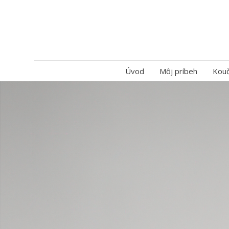
Úvod
Môj príbeh
Kouč