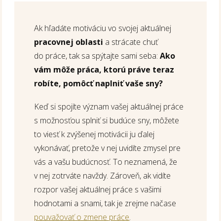
Ak hľadáte motiváciu vo svojej aktuálnej
pracovnej oblasti
a strácate chuť
do práce, tak sa spýtajte sami seba:
Ako
vám môže práca, ktorú práve teraz
robíte, pomôcť naplniť vaše sny?
Keď si spojíte význam vašej aktuálnej práce
s možnosťou splniť si budúce sny, môžete
to viesť k zvýšenej motivácii ju ďalej
vykonávať, pretože v nej uvidíte zmysel pre
vás a vašu budúcnosť. To neznamená, že
v nej zotrváte navždy. Zároveň, ak vidíte
rozpor vašej aktuálnej práce s vašimi
hodnotami a snami, tak je zrejme načase
pouvažovať o zmene práce
.