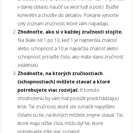
v danej oblasti, naučiť sa viesť ľudí a pod.). Buďte
konkrétni a choďte do detailov. Pokojne vytvorte
celý zoznam zručností, ktoré vám napadajú.
Zhodnoťte, ako si v každej zručnosti stojíte.
Na škále od 1 po 10, keď 1 je najmenšia znalosť
alebo schopnosť a 10 je najväčšia znalosť alebo
schopnosť, priraďte číslo, ako máte danú zručnosť
zvládnutú.
Zhodnoťte, na ktorých zručnostiach
(schopnostiach) môžete stavať a ktoré
potrebujete viac rozvíjať.
K tomuto
zhodnoteniu by vám mal poslúžiť predchádzajúci
krok. Tie zručnosti, ktoré ste označili najvyššími
číslami sú tie, na ktorých môžete zrejme stavať. Tie,
ktoré majú nižšie čísla, môžu byť tie, ktoré
potrebujete ešte viac rozvinúť.