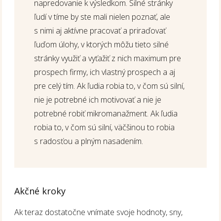
napredovanie k výsledkom. Silné stránky
ľudí v tíme by ste mali nielen poznať, ale
s nimi aj aktívne pracovať a priraďovať
ľuďom úlohy, v ktorých môžu tieto silné
stránky využiť a vyťažiť z nich maximum pre
prospech firmy, ich vlastný prospech a aj
pre celý tím. Ak ľudia robia to, v čom sú silní,
nie je potrebné ich motivovať a nie je
potrebné robiť mikromanažment. Ak ľudia
robia to, v čom sú silní, väčšinou to robia
s radosťou a plným nasadením.
Akčné kroky
Ak teraz dostatočne vnímate svoje hodnoty, sny,