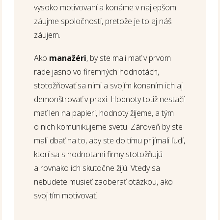
vysoko motivovaní a konáme v najlepšom
záujme spoločnosti, pretože je to aj náš
záujem.
Ako
manažéri
, by ste mali mať v prvom
rade jasno vo firemných hodnotách,
stotožňovať sa nimi a svojím konaním ich aj
demonštrovať v praxi. Hodnoty totiž nestačí
mať len na papieri, hodnoty žijeme, a tým
o nich komunikujeme svetu. Zároveň by ste
mali dbať na to, aby ste do tímu prijímali ľudí,
ktorí sa s hodnotami firmy stotožňujú
a rovnako ich skutočne žijú. Vtedy sa
nebudete musieť zaoberať otázkou, ako
svoj tím motivovať.