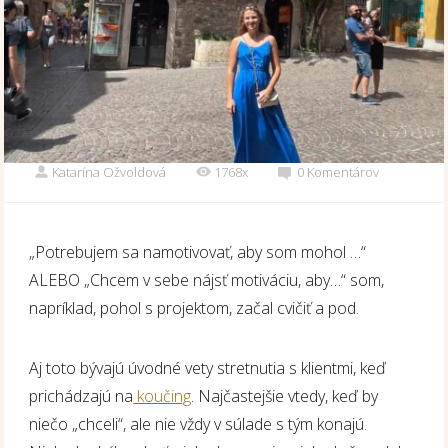
Katarína Ožvoldová
1768x
0 Komentárov
„Potrebujem sa namotivovať, aby som mohol …“
ALEBO „Chcem v sebe nájsť motiváciu, aby…“ som,
napríklad, pohol s projektom, začal cvičiť a pod.
Aj toto bývajú úvodné vety stretnutia s klientmi, keď
prichádzajú na
koučing
. Najčastejšie vtedy, keď by
niečo „chceli“, ale nie vždy v súlade s tým konajú.