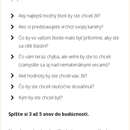
Aký najlepší možný život by ste chceli žiť?
Ako si predstavujete vrchol svojej kariéry?
Čo by vo vašom živote malo byť prítomné, aby ste
sa cítili šťastní?
Čo vám teraz chýba, ale veľmi by ste to chceli
(zamyslite sa aj nad nemateriálnymi vecami)?
Aké hodnoty by ste chceli viac žiť?
Čo by ste chceli skutočne dosiahnuť?
Kým by ste chceli byť?
Spíšte si 3 až 5 snov do budúcnosti.