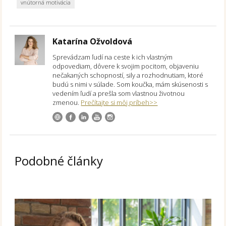
vnútorná motivácia
Katarína Ožvoldová
Sprevádzam ľudí na ceste k ich vlastným
odpovediam, dôvere k svojim pocitom, objaveniu
nečakaných schopností, sily a rozhodnutiam, ktoré
budú s nimi v súlade. Som koučka, mám skúsenosti s
vedením ľudí a prešla som vlastnou životnou
zmenou.
Prečítajte si môj príbeh>>
Podobné články