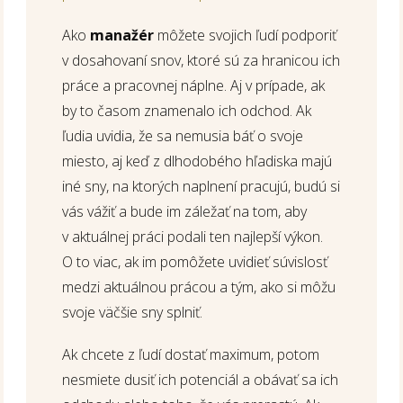
Ako
manažér
môžete svojich ľudí podporiť
v dosahovaní snov, ktoré sú za hranicou ich
práce a pracovnej náplne. Aj v prípade, ak
by to časom znamenalo ich odchod. Ak
ľudia uvidia, že sa nemusia báť o svoje
miesto, aj keď z dlhodobého hľadiska majú
iné sny, na ktorých naplnení pracujú, budú si
vás vážiť a bude im záležať na tom, aby
v aktuálnej práci podali ten najlepší výkon.
O to viac, ak im pomôžete uvidieť súvislosť
medzi aktuálnou prácou a tým, ako si môžu
svoje väčšie sny splniť.
Ak chcete z ľudí dostať maximum, potom
nesmiete dusiť ich potenciál a obávať sa ich