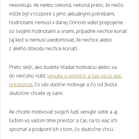
neexistujú. Ak niekto nekoná, nekoná preto, že niečo
môže byť v rozpore s jeho aktuálnymi potrebami,
hodnotami, nemusí v danej činnosti vidieť prepojenie
so svojimi hodnotami a snami, prípadne nechce konať
(aj keď si nemusí uvedomovať, že nechce alebo
z akého dôvodu nechce konať).
Preto skôr, ako budete hľadať motiváciu alebo sa
do niečoho nútiť,
venujte si priestor a čas na to viac
preskúmať
, čo vás vlastne motivuje a čo od života
skutočne chcete vy sami.
Ak chcete motivovať svojich ľudí, venujte sebe a aj
ľuďom vo vašom tíme priestor a čas na to viac ich
spoznať a podporiť ich v tom, čo skutočne chcú.