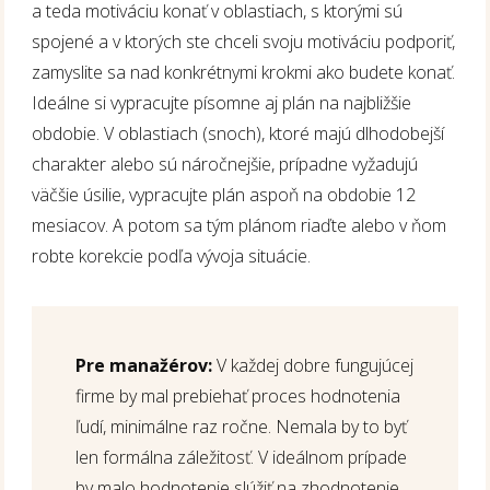
a teda motiváciu konať v oblastiach, s ktorými sú
spojené a v ktorých ste chceli svoju motiváciu podporiť,
zamyslite sa nad konkrétnymi krokmi ako budete konať.
Ideálne si vypracujte písomne aj plán na najbližšie
obdobie. V oblastiach (snoch), ktoré majú dlhodobejší
charakter alebo sú náročnejšie, prípadne vyžadujú
väčšie úsilie, vypracujte plán aspoň na obdobie 12
mesiacov. A potom sa tým plánom riaďte alebo v ňom
robte korekcie podľa vývoja situácie.
Pre manažérov:
V každej dobre fungujúcej
firme by mal prebiehať proces hodnotenia
ľudí, minimálne raz ročne. Nemala by to byť
len formálna záležitosť. V ideálnom prípade
by malo hodnotenie slúžiť na zhodnotenie