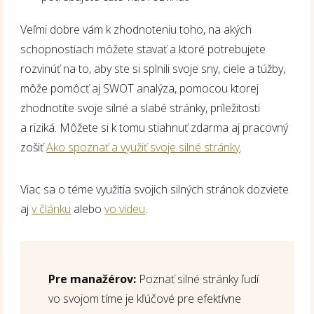
Veľmi dobre vám k zhodnoteniu toho, na akých
schopnostiach môžete stavať a ktoré potrebujete
rozvinúť na to, aby ste si splnili svoje sny, ciele a túžby,
môže pomôcť aj SWOT analýza, pomocou ktorej
zhodnotíte svoje silné a slabé stránky, príležitosti
a riziká. Môžete si k tomu stiahnuť zdarma aj pracovný
zošiť
Ako spoznať a využiť svoje silné stránky
.
Viac sa o téme využitia svojich silných stránok dozviete
aj
v článku
alebo
vo videu
.
Pre manažérov:
Poznať silné stránky ľudí
vo svojom tíme je kľúčové pre efektívne