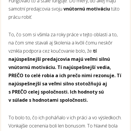
Fungovalo to a stále funguje. Do miery, do akej majú
samotní predajcovia svoju
vnútornú motiváciu
túto
prácu robiť.
To, čo som si všimla za roky práce v tejto oblasti a to,
na čom sme stavali aj školenia a kvôli čomu neskôr
vznikla podpora cez koučovanie bolo, že
tí
najúspešnejší predajcovia majú veľmi silnú
vnútornú motiváciu. Tí najúspešnejší vedia,
PREČO to celé robia a ich prečo nimi rezonuje. Tí
najúspešnejší sa veľmi silno stotožňujú aj
s PREČO celej spoločnosti. Ich hodnoty sú
v súlade s hodnotami spoločnosti.
To bolo to, čo ich poháňalo v ich práci a vo výsledkoch.
Vonkajšie ocenenia boli len bonusom. To hlavné bola