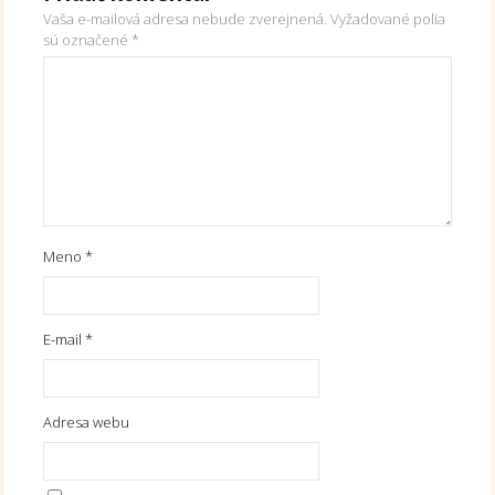
Vaša e-mailová adresa nebude zverejnená.
Vyžadované polia
sú označené
*
Meno
*
E-mail
*
Adresa webu