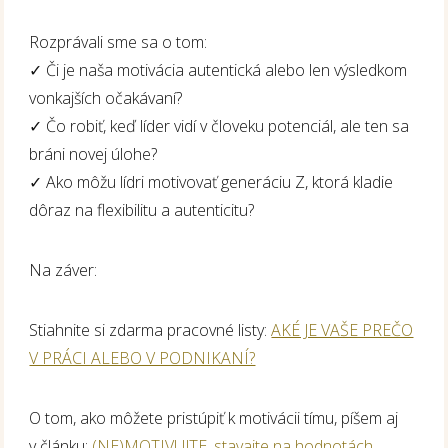
Rozprávali sme sa o tom:
✓ Či je naša motivácia autentická alebo len výsledkom
vonkajších očakávaní?
✓ Čo robiť, keď líder vidí v človeku potenciál, ale ten sa
bráni novej úlohe?
✓ Ako môžu lídri motivovať generáciu Z, ktorá kladie
dôraz na flexibilitu a autenticitu?
Na záver:
Stiahnite si zdarma pracovné listy:
AKÉ JE VAŠE PREČO
V PRÁCI ALEBO V PODNIKANÍ?
O tom, ako môžete pristúpiť k motivácii tímu, píšem aj
v článku:
(NE)MOTIVUJTE, stavajte na hodnotách
.