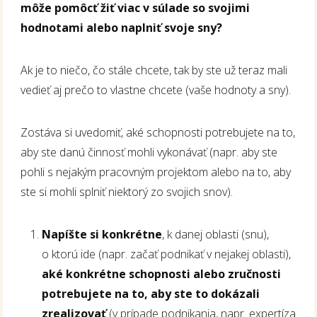
môže pomôcť žiť viac v súlade so svojimi
hodnotami alebo naplniť svoje sny?
Ak je to niečo, čo stále chcete, tak by ste už teraz mali
vedieť aj prečo to vlastne chcete (vaše hodnoty a sny).
Zostáva si uvedomiť, aké schopnosti potrebujete na to,
aby ste danú činnosť mohli vykonávať (napr. aby ste
pohli s nejakým pracovným projektom alebo na to, aby
ste si mohli splniť niektorý zo svojich snov).
Napíšte si konkrétne
, k danej oblasti (snu),
o ktorú ide (napr. začať podnikať v nejakej oblasti),
aké konkrétne schopnosti alebo zručnosti
potrebujete na to, aby ste to dokázali
zrealizovať
(v prípade podnikania, napr. expertíza