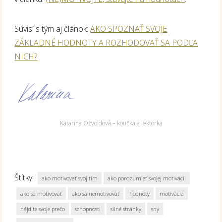
Súvisí s tým aj článok:
AKO SPOZNAŤ SVOJE
ZÁKLADNÉ HODNOTY A ROZHODOVAŤ SA PODĽA
NICH?
Katarína Ožvoldová – koučka a lektorka
Štítky:
ako motivovať svoj tím
ako porozumieť svojej motivácii
ako sa motivovať
ako sa nemotivovať
hodnoty
motivácia
nájdite svoje prečo
schopnosti
silné stránky
sny