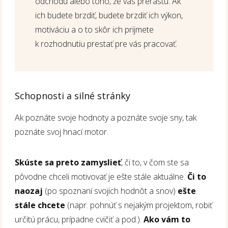
odchodu alebo toho, že vás prerastú. Ak
ich budete brzdiť, budete brzdiť ich výkon,
motiváciu a o to skôr ich prijmete
k rozhodnutiu prestať pre vás pracovať.
Schopnosti a silné stránky
Ak poznáte svoje hodnoty a poznáte svoje sny, tak
poznáte svoj hnací motor.
Skúste sa preto zamyslieť
, či to, v čom ste sa
pôvodne chceli motivovať je ešte stále aktuálne.
Či to
naozaj
(po spoznaní svojich hodnôt a snov)
ešte
stále chcete
(napr. pohnúť s nejakým projektom, robiť
určitú prácu, prípadne cvičiť a pod.).
Ako vám to