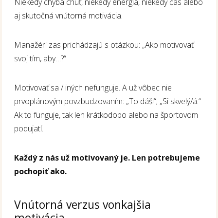
Niekedy chýba chuť, niekedy energia, niekedy čas alebo
aj skutočná vnútorná motivácia.
Manažéri zas prichádzajú s otázkou: „Ako motivovať
svoj tím, aby…?“
Motivovať sa / iných nefunguje. A už vôbec nie
prvoplánovým povzbudzovaním: „To dáš!“; „Si skvelý/á.“
Ak to funguje, tak len krátkodobo alebo na športovom
podujatí.
Každý z nás už motivovaný je. Len potrebujeme
pochopiť ako.
Vnútorná verzus vonkajšia
motivácia