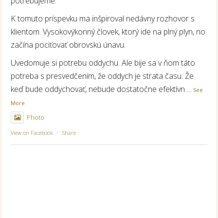
potrebujeme.
K tomuto príspevku ma inšpiroval nedávny rozhovor s
klientom. Vysokovýkonný človek, ktorý ide na plný plyn, no
začína pociťovať obrovskú únavu.
Uvedomuje si potrebu oddychu. Ale bije sa v ňom táto
potreba s presvedčením, že oddych je strata času. Že
keď bude oddychovať, nebude dostatočne efektívn
...
See
More
Photo
View on Facebook
·
Share