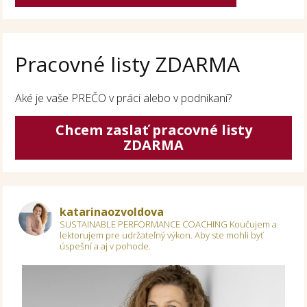
Pracovné listy ZDARMA
Aké je vaše PREČO v práci alebo v podnikaní?
Chcem zaslať pracovné listy
ZDARMA
katarinaozvoldova
SUSTAINABLE PERFORMANCE COACHING
Koučujem a
lektorujem pre udržateľný výkon.
Aby ste mohli byť
úspešní a aj v pohode.