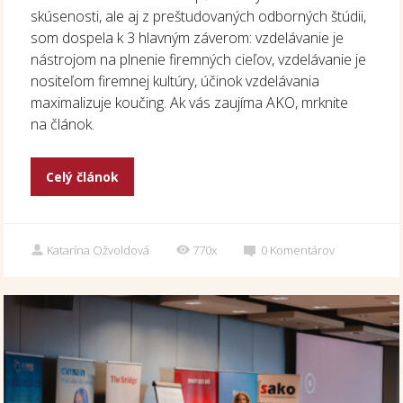
skúsenosti, ale aj z preštudovaných odborných štúdii,
som dospela k 3 hlavným záverom: vzdelávanie je
nástrojom na plnenie firemných cieľov, vzdelávanie je
nositeľom firemnej kultúry, účinok vzdelávania
maximalizuje koučing. Ak vás zaujíma AKO, mrknite
na článok.
Celý článok
Katarína Ožvoldová
770x
0
Komentárov