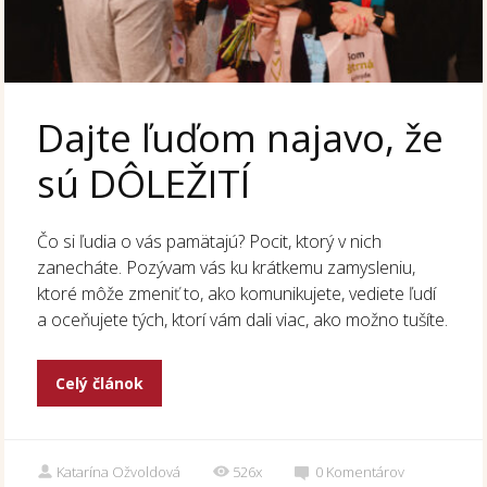
Dajte ľuďom najavo, že
sú DÔLEŽITÍ
Čo si ľudia o vás pamätajú? Pocit, ktorý v nich
zanecháte. Pozývam vás ku krátkemu zamysleniu,
ktoré môže zmeniť to, ako komunikujete, vediete ľudí
a oceňujete tých, ktorí vám dali viac, ako možno tušíte.
Celý článok
Katarína Ožvoldová
526x
0
Komentárov