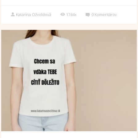
Katarína Ožvoldová
1744x
0
Komentárov