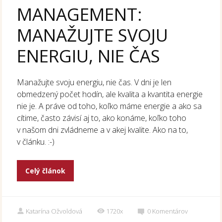
MANAGEMENT:
MANAŽUJTE SVOJU
ENERGIU, NIE ČAS
Manažujte svoju energiu, nie čas. V dni je len
obmedzený počet hodín, ale kvalita a kvantita energie
nie je. A práve od toho, koľko máme energie a ako sa
cítime, často závisí aj to, ako konáme, koľko toho
v našom dni zvládneme a v akej kvalite. Ako na to,
v článku. :-)
Celý článok
Katarína Ožvoldová
1720x
0
Komentárov