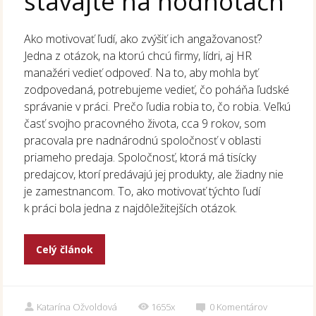
stavajte na hodnotách
Ako motivovať ľudí, ako zvýšiť ich angažovanosť?
Jedna z otázok, na ktorú chcú firmy, lídri, aj HR
manažéri vedieť odpoveď. Na to, aby mohla byť
zodpovedaná, potrebujeme vedieť, čo poháňa ľudské
správanie v práci. Prečo ľudia robia to, čo robia. Veľkú
časť svojho pracovného života, cca 9 rokov, som
pracovala pre nadnárodnú spoločnosť v oblasti
priameho predaja. Spoločnosť, ktorá má tisícky
predajcov, ktorí predávajú jej produkty, ale žiadny nie
je zamestnancom. To, ako motivovať týchto ľudí
k práci bola jedna z najdôležitejších otázok.
Celý článok
Katarína Ožvoldová
1655x
0
Komentárov