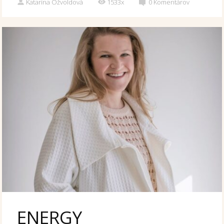
Katarína Ožvoldová
1533x
0
Komentárov
ENERGY