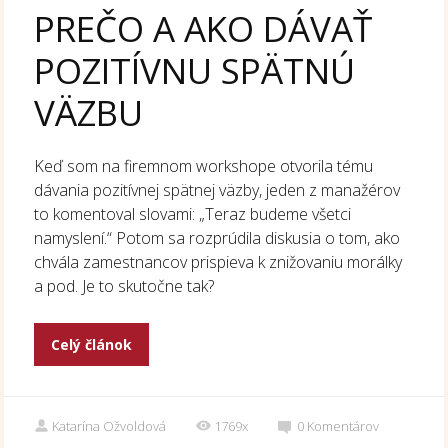
PREČO A AKO DÁVAŤ
POZITÍVNU SPÄTNÚ
VÄZBU
Keď som na firemnom workshope otvorila tému
dávania pozitívnej spätnej väzby, jeden z manažérov
to komentoval slovami: „Teraz budeme všetci
namyslení.“ Potom sa rozprúdila diskusia o tom, ako
chvála zamestnancov prispieva k znižovaniu morálky
a pod. Je to skutočne tak?
Celý článok
Katarína Ožvoldová
1769x
0
Komentárov