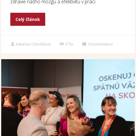
zdravie nášho mozgu a efektivitu v práci.
Celý článok
Katarína Ožvoldová
375x
0
Komentárov