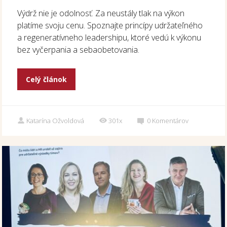
Výdrž nie je odolnosť. Za neustály tlak na výkon
platíme svoju cenu. Spoznajte princípy udržateľného
a regeneratívneho leadershipu, ktoré vedú k výkonu
bez vyčerpania a sebaobetovania.
Celý článok
Katarína Ožvoldová
301x
0
Komentárov