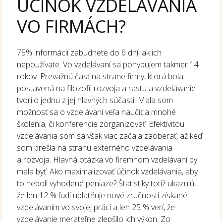
ÚČINOK VZDELÁVANIA
VO FIRMÁCH?
75% informácií zabudnete do 6 dní, ak ich
nepoužívate. Vo vzdelávaní sa pohybujem takmer 14
rokov. Prevažnú časť na strane firmy, ktorá bola
postavená na filozofii rozvoja a rastu a vzdelávanie
tvorilo jednu z jej hlavných súčasti. Mala som
možnosť sa o vzdelávaní veľa naučiť a mnohé
školenia, či konferencie zorganizovať. Efektivitou
vzdelávania som sa však viac začala zaoberať, až keď
som prešla na stranu externého vzdelávania
a rozvoja. Hlavná otázka vo firemnom vzdelávaní by
mala byť: Ako maximalizovať účinok vzdelávania, aby
to neboli vyhodené peniaze? Štatistiky totiž ukazujú,
že len 12 % ľudí uplatňuje nové zručnosti získané
vzdelávaním vo svojej práci a len 25 % verí, že
vzdelávanie merateľne zlepšilo ich výkon. Zo