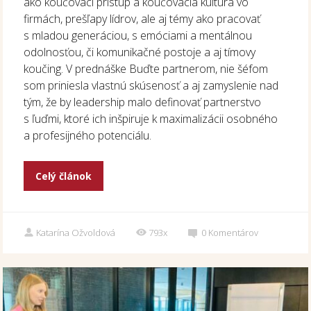
ako koučovací prístup a koučovacia kultúra vo
firmách, prešľapy lídrov, ale aj témy ako pracovať
s mladou generáciou, s emóciami a mentálnou
odolnosťou, či komunikačné postoje a aj tímovy
koučing. V prednáške Buďte partnerom, nie šéfom
som priniesla vlastnú skúsenosť a aj zamyslenie nad
tým, že by leadership malo definovať partnerstvo
s ľuďmi, ktoré ich inšpiruje k maximalizácii osobného
a profesijného potenciálu.
Celý článok
Katarína Ožvoldová
793x
0
Komentárov