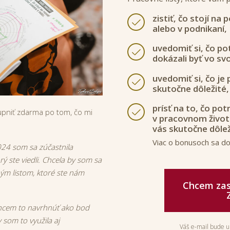
zistiť, čo stojí na
alebo v podnikaní,
uvedomiť si, čo po
dokázali byť vo sv
uvedomiť si, čo je 
skutočne dôležité,
prísť na to, čo pot
upniť zdarma po tom, čo mi
v pracovnom živote
vás skutočne dôlež
Viac o bonusoch sa do
024 som sa zúčastnila
ý ste viedli. Chcela by som sa
ným listom, ktoré ste nám
Chcem zasl
hcem to navrhnúť ako bod
 som to využila aj
Váš e-mail bude u