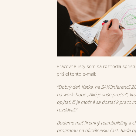
Pracovné listy som sa rozhodla spríst
prišiel tento e-mail:
“Dobrý deň Katka, na SAKOnferencii 2
na workshope „Aké je vaše prečo?“, ktor
opýtať, či je možné sa dostať k pracov
rozdávali?
Budeme mať firemný teambuilding a c
programu na oficiálnejšiu časť. Rada by