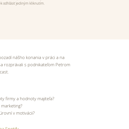
 odhlásiť jediným kliknutím.
pozadí nášho konania v práci a na
sa rozprávali s podnikateľom Petrom
cast.
oty firmy a hodnoty majiteľa?
 marketing?
úrovní v motivácii?
a Spotify.