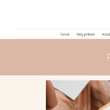
Úvod
Môj príbeh
Kouč