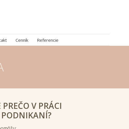
takt
Cenník
Referencie
A
E PREČO V PRÁCI
 PODNIKANÍ?
 pomôžu: