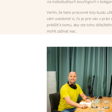
na individuálnych koučingoch s kolegam
Verím, že tieto pracovné listy budú u
vám uvedomiť si, čo je pre vás v práci
priblížiť k tomu, aby ste toho dôležité
mohli zažívať viac.