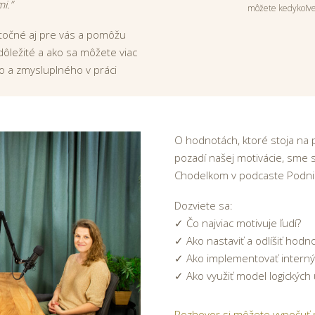
i.”
môžete kedykoľvek
žitočné aj pre vás a pomôžu
 dôležité a ako sa môžete viac
ho a zmysluplného v práci
O hodnotách, ktoré stoja na 
pozadí našej motivácie, sme 
Chodelkom v podcaste Podni
Dozviete sa:
✓ Čo najviac motivuje ľudí?
✓ Ako nastaviť a odlíšiť hodn
✓ Ako implementovať interný
✓ Ako využiť model logických 
Rozhovor si môžete vypočuť n