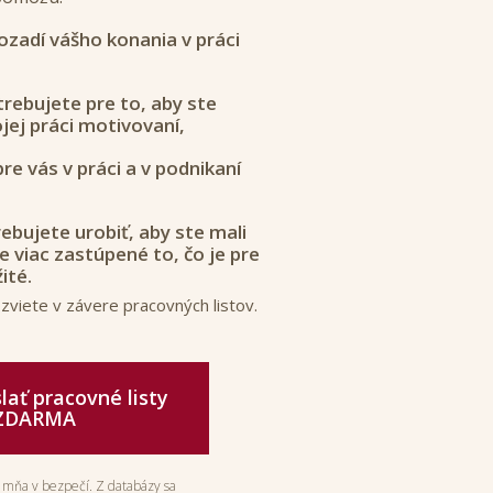
 pozadí vášho konania v práci
trebujete pre to, aby ste
ojej práci motivovaní,
pre vás v práci a v podnikaní
rebujete urobiť, aby ste mali
 viac zastúpené to, čo je pre
ité.
zviete v závere pracovných listov.
ať pracovné listy
ZDARMA
 mňa v bezpečí. Z databázy sa