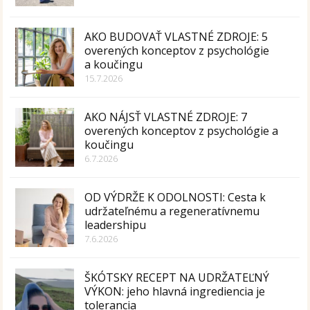
AKO BUDOVAŤ VLASTNÉ ZDROJE: 5
overených konceptov z psychológie
a koučingu
15.7.2026
AKO NÁJSŤ VLASTNÉ ZDROJE: 7
overených konceptov z psychológie a
koučingu
6.7.2026
OD VÝDRŽE K ODOLNOSTI: Cesta k
udržateľnému a regeneratívnemu
leadershipu
7.6.2026
ŠKÓTSKY RECEPT NA UDRŽATEĽNÝ
VÝKON: jeho hlavná ingrediencia je
tolerancia