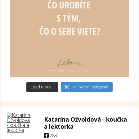
Load More...
Follow on Instagram
Katarína Ožvoldová - koučka
a lektorka
283