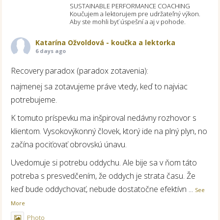
SUSTAINABLE PERFORMANCE COACHING
Koučujem a lektorujem pre udržateľný výkon.
Aby ste mohli byť úspešní a aj v pohode.
Katarína Ožvoldová - koučka a lektorka
6 days ago
Recovery paradox (paradox zotavenia):
najmenej sa zotavujeme práve vtedy, keď to najviac
potrebujeme.
K tomuto príspevku ma inšpiroval nedávny rozhovor s
klientom. Vysokovýkonný človek, ktorý ide na plný plyn, no
začína pociťovať obrovskú únavu.
Uvedomuje si potrebu oddychu. Ale bije sa v ňom táto
potreba s presvedčením, že oddych je strata času. Že
keď bude oddychovať, nebude dostatočne efektívn
...
See
More
Photo