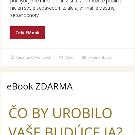
pochybujeme mnohokrát. Zistite ako môžete posilniť
nielen svoje sebavedomie, ale aj vnímanie vlastnej
sebahodnoty.
Celý článok
Katarína Ožvoldová
765x
0
Komentárov
eBook ZDARMA