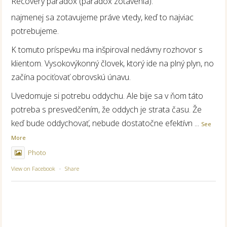
Recovery paradox (paradox zotavenia):
najmenej sa zotavujeme práve vtedy, keď to najviac
potrebujeme.
K tomuto príspevku ma inšpiroval nedávny rozhovor s
klientom. Vysokovýkonný človek, ktorý ide na plný plyn, no
začína pociťovať obrovskú únavu.
Uvedomuje si potrebu oddychu. Ale bije sa v ňom táto
potreba s presvedčením, že oddych je strata času. Že
keď bude oddychovať, nebude dostatočne efektívn
...
See
More
Photo
View on Facebook
·
Share