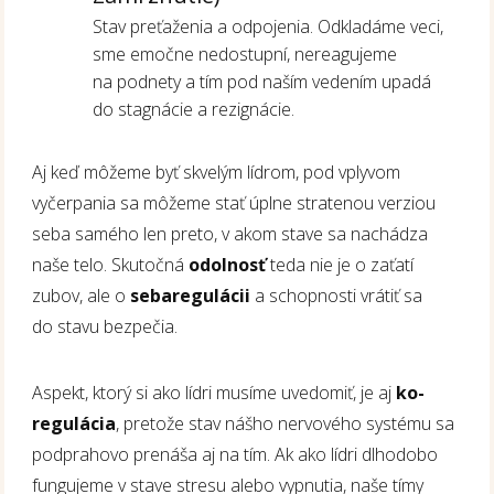
Stav preťaženia a odpojenia. Odkladáme veci,
sme emočne nedostupní, nereagujeme
na podnety a tím pod naším vedením upadá
do stagnácie a rezignácie.
Aj keď môžeme byť skvelým lídrom, pod vplyvom
vyčerpania sa môžeme stať úplne stratenou verziou
seba samého len preto, v akom stave sa nachádza
naše telo. Skutočná
odolnosť
teda nie je o zaťatí
zubov, ale o
sebaregulácii
a schopnosti vrátiť sa
do stavu bezpečia
.
Aspekt, ktorý si ako lídri musíme uvedomiť, je aj
ko-
regulácia
, pretože stav nášho nervového systému sa
podprahovo prenáša aj na tím. Ak ako lídri dlhodobo
fungujeme v stave stresu alebo vypnutia, naše tímy