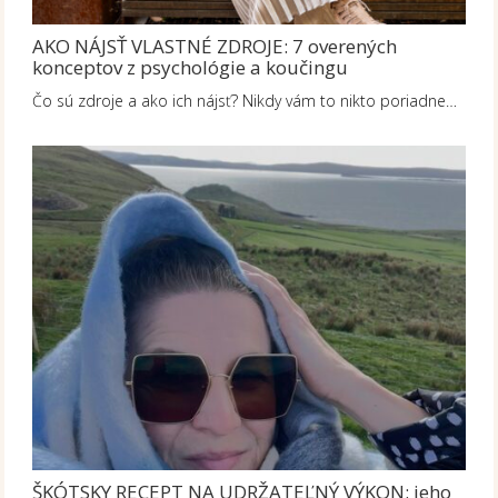
AKO NÁJSŤ VLASTNÉ ZDROJE: 7 overených
konceptov z psychológie a koučingu
Čo sú zdroje a ako ich nájsť? Nikdy vám to nikto poriadne…
ŠKÓTSKY RECEPT NA UDRŽATEĽNÝ VÝKON: jeho