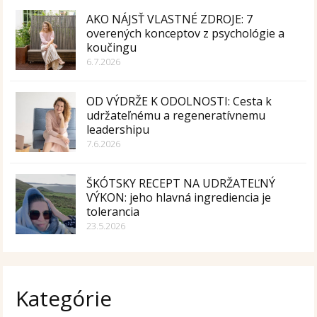
AKO NÁJSŤ VLASTNÉ ZDROJE: 7
overených konceptov z psychológie a
koučingu
6.7.2026
OD VÝDRŽE K ODOLNOSTI: Cesta k
udržateľnému a regeneratívnemu
leadershipu
7.6.2026
ŠKÓTSKY RECEPT NA UDRŽATEĽNÝ
VÝKON: jeho hlavná ingrediencia je
tolerancia
23.5.2026
Kategórie