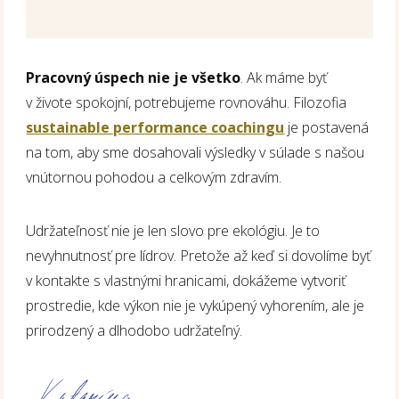
P
racovný úspech nie je všetko
. Ak máme byť
v živote spokojní, potrebujeme rovnováhu
. Filozofia
sustainable performance coachingu
je postavená
na tom, aby sme dosahovali výsledky v súlade s našou
vnútornou pohodou a celkovým zdravím
.
Udržateľnosť nie je len slovo pre ekológiu. Je to
nevyhnutnosť pre lídrov. Pretože až keď si dovolíme byť
v kontakte s vlastnými hranicami, dokážeme vytvoriť
prostredie, kde výkon nie je vykúpený vyhorením, ale je
prirodzený a dlhodobo udržateľný.