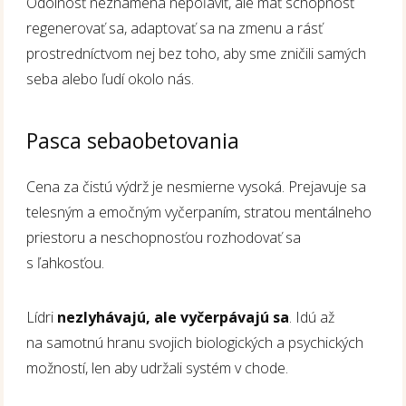
Odolnosť neznamená nepoľaviť, ale mať schopnosť
regenerovať sa, adaptovať sa na zmenu a rásť
prostredníctvom nej bez toho, aby sme zničili samých
seba alebo ľudí okolo nás.
Pasca sebaobetovania
Cena za čistú výdrž je nesmierne vysoká. Prejavuje sa
telesným a emočným vyčerpaním, stratou mentálneho
priestoru a neschopnosťou rozhodovať sa
s ľahkosťou.
Lídri
nezlyhávajú, ale vyčerpávajú sa
. Idú až
na samotnú hranu svojich biologických a psychických
možností, len aby udržali systém v chode.