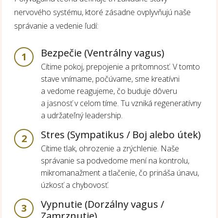
nervového systému, ktoré zásadne ovplyvňujú naše
správanie a vedenie ľudí:
Bezpečie (Ventrálny vagus)
1
Cítime pokoj, prepojenie a prítomnosť. V tomto
stave vnímame, počúvame, sme kreatívni
a vedome reagujeme, čo buduje dôveru
a jasnosť v celom tíme. Tu vzniká regeneratívny
a udržateľný leadership.
Stres (Sympatikus / Boj alebo útek)
2
Cítime tlak, ohrozenie a zrýchlenie. Naše
správanie sa podvedome mení na kontrolu,
mikromanažment a tlačenie, čo prináša únavu,
úzkosť a chybovosť.
Vypnutie (Dorzálny vagus /
3
Zamrznutie)