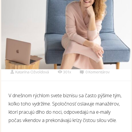
Katarína Ožvoldová
301x
0 Komentárov
V dnešnom rýchlom svete biznisu sa často pýšime tým,
koľko toho vydržíme. Spoločnosť oslavuje manažérov,
ktorí pracujú dlho do noci, odpovedajú na e-maily
počas víkendov a prekonávajú krízy čistou silou vôle.