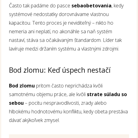
Často tak padáme do pasce
sebaobetovania
, kedy
systémové nedostatky dorovnávame vlastnou
kapacitou. Tento proces je neviditeľný – nikto ho
nemeria ani neplatí, no akonáhle sa naň systém
nastaví, stáva sa očakávaným štandardom. Líder tak
lavíruje medzi držaním systému a vlastnými zdrojmi.
Bod zlomu: Keď úspech nestačí
Bod zlomu
pritom často neprichádza kvôli
samotnému objemu práce, ale kvôli
strate súladu so
sebou
– pocitu nespravodlivosti, zrady alebo
hlbokému hodnotovému konfliktu, kedy obeta prestáva
dávať akýkoľvek zmysel.