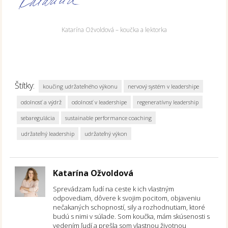
Katarína Ožvoldová – koučka a lektorka
Štítky:
koučing udržateľného výkonu
nervový systém v leadershipe
odolnosť a výdrž
odolnosť v leadershipe
regeneratívny leadership
sebaregulácia
sustainable performance coaching
udržateľný leadership
udržateľný výkon
Katarína Ožvoldová
Sprevádzam ľudí na ceste k ich vlastným
odpovediam, dôvere k svojim pocitom, objaveniu
nečakaných schopností, sily a rozhodnutiam, ktoré
budú s nimi v súlade. Som koučka, mám skúsenosti s
vedením ľudí a prešla som vlastnou životnou