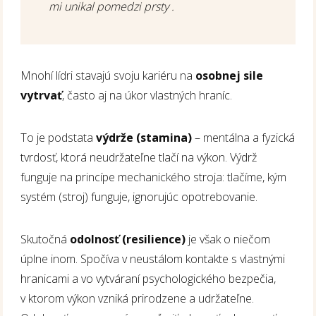
mi unikal pomedzi prsty .
Mnohí lídri stavajú svoju kariéru na
osobnej sile
vytrvať
, často aj na úkor vlastných hraníc.
To je podstata
výdrže (stamina)
– mentálna a fyzická
tvrdosť, ktorá neudržateľne tlačí na výkon. Výdrž
funguje na princípe mechanického stroja: tlačíme, kým
systém (stroj) funguje, ignorujúc opotrebovanie.
Skutočná
odolnosť (resilience)
je však o niečom
úplne inom. Spočíva v neustálom kontakte s vlastnými
hranicami a vo vytváraní psychologického bezpečia,
v ktorom výkon vzniká prirodzene a udržateľne.