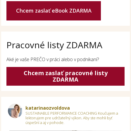
Chcem zaslať eBook ZDARMA
Pracovné listy ZDARMA
Aké je vaše PREČO v práci alebo v podnikaní?
Chcem zaslať pracovné listy
ZDARMA
katarinaozvoldova
SUSTAINABLE PERFORMANCE COACHING
Koučujem a
lektorujem pre udržateľný výkon.
Aby ste mohli byť
úspešní a aj v pohode.