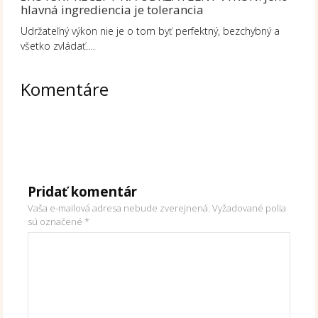
hlavná ingrediencia je tolerancia
Udržateľný výkon nie je o tom byť perfektný, bezchybný a
všetko zvládať.…
Komentáre
Pridať komentár
Vaša e-mailová adresa nebude zverejnená.
Vyžadované polia
sú označené
*