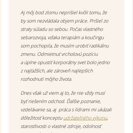
Aj môj bod zlomu neprišiel kvôli tomu, že
by som nezvládala objem práce. Prišiel zo
straty súladu so sebou. Počas vlastného
sebarozvoja, vďaka terapiám a koučingu
som pochopila, že musím urobiť radikálnu
zmenu. Odmietnuť vrcholovú pozíciu
a úplne opustiť korporátny svet bolo jedno
z najťažších, ale zároveň najlepších
rozhodnutí môjho života.
Dnes však už viem aj to, že nie vždy musí
byť riešením odchod. Ďalšie poznanie,
vzdelávanie sa, aj práca s lídrami mi ukázali
dôležitosť konceptu
udržateľného výkonu
,
starostlivosti o vlastné zdroje, odolnosť