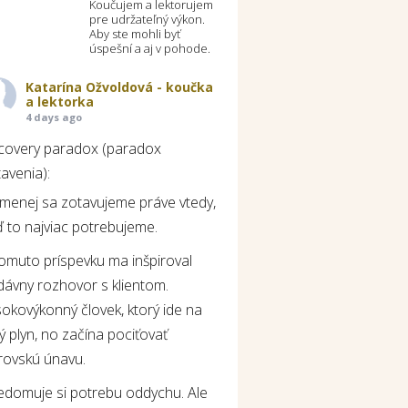
Koučujem a lektorujem
pre udržateľný výkon.
Aby ste mohli byť
úspešní a aj v pohode.
Katarína Ožvoldová - koučka
a lektorka
4 days ago
covery paradox (paradox
avenia):
jmenej sa zotavujeme práve vtedy,
 to najviac potrebujeme.
tomuto príspevku ma inšpiroval
dávny rozhovor s klientom.
okovýkonný človek, ktorý ide na
ý plyn, no začína pociťovať
rovskú únavu.
edomuje si potrebu oddychu. Ale