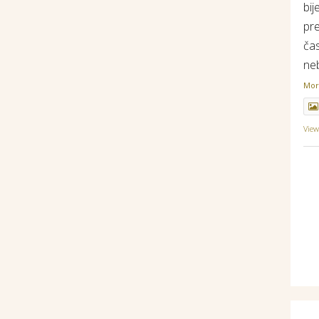
bij
pr
ča
ne
Mo
Vie