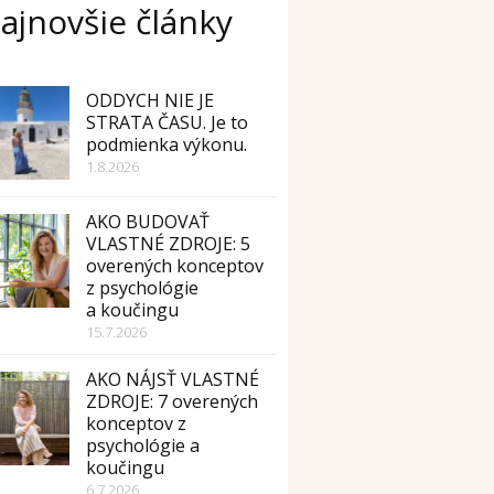
ajnovšie články
ODDYCH NIE JE
STRATA ČASU. Je to
podmienka výkonu.
1.8.2026
AKO BUDOVAŤ
VLASTNÉ ZDROJE: 5
overených konceptov
z psychológie
a koučingu
15.7.2026
AKO NÁJSŤ VLASTNÉ
ZDROJE: 7 overených
konceptov z
psychológie a
koučingu
6.7.2026