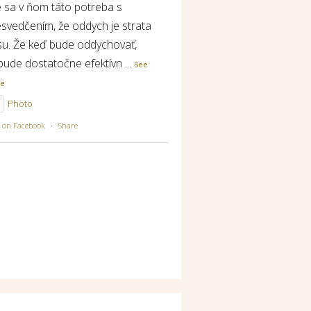
e sa v ňom táto potreba s
esvedčením, že oddych je strata
su. Že keď bude oddychovať,
bude dostatočne efektívn
...
See
re
Photo
w on Facebook
·
Share