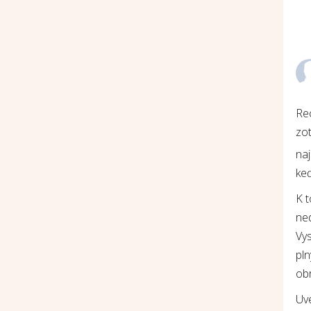
Re
zot
na
keď
K 
ne
Vys
pln
ob
Uv