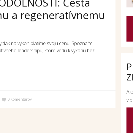
ODOLNOSTI: Cesta
mu a regeneratívnemu
y tlak na výkon platíme svoju cenu. Spoznajte
atívneho leadershipu, ktoré vedú k výkonu bez
P
Z
Ak
0
Komentárov
v p