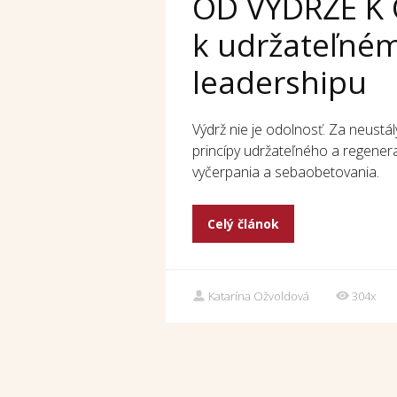
OD VÝDRŽE K 
k udržateľné
leadershipu
Výdrž nie je odolnosť. Za neustál
princípy udržateľného a regener
vyčerpania a sebaobetovania.
Celý článok
Katarína Ožvoldová
304x