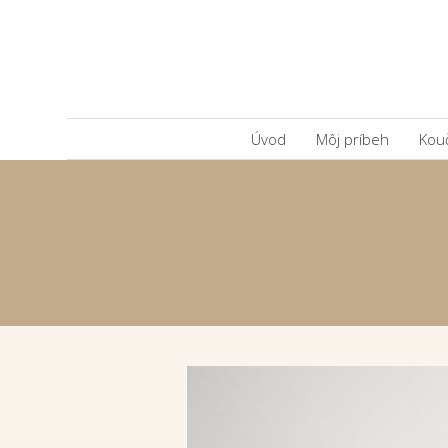
Úvod
Môj príbeh
Kou