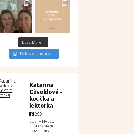
Load More...
Follow on Instagram
Katarína
Ožvoldová -
koučka a
lektorka
283
SUSTAINABLE
PERFORMANCE
COACHING