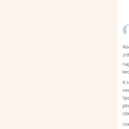
Re
zot
na
keď
K 
ne
Vys
pln
ob
Uv