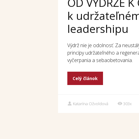
OD VÝDRŽE K 
k udržateľné
leadershipu
Výdrž nie je odolnosť. Za neustál
princípy udržateľného a regener
vyčerpania a sebaobetovania.
Celý článok
Katarína Ožvoldová
303x