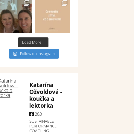
Load More...
Follow on Instagram
Katarína
Ožvoldová -
koučka a
lektorka
283
SUSTAINABLE
PERFORMANCE
COACHING