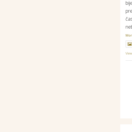
bij
pr
ča
ne
Mo
Vie