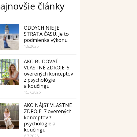
ajnovšie články
ODDYCH NIE JE
STRATA ČASU. Je to
podmienka výkonu.
1.8.2026
AKO BUDOVAŤ
VLASTNÉ ZDROJE: 5
overených konceptov
z psychológie
a koučingu
15.7.2026
AKO NÁJSŤ VLASTNÉ
ZDROJE: 7 overených
konceptov z
psychológie a
koučingu
6.7.2026