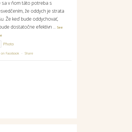
e sa v ňom táto potreba s
esvedčením, že oddych je strata
su. Že keď bude oddychovať,
bude dostatočne efektívn
...
See
re
Photo
w on Facebook
·
Share