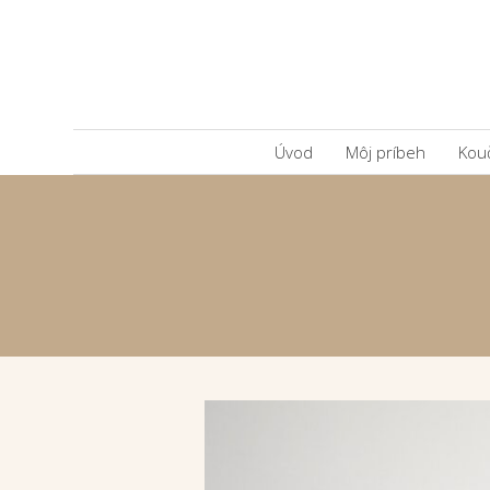
Úvod
Môj príbeh
Kou