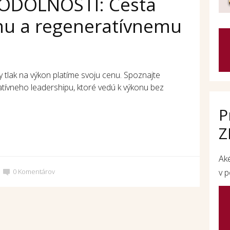
ODOLNOSTI: Cesta
mu a regeneratívnemu
y tlak na výkon platíme svoju cenu. Spoznajte
atívneho leadershipu, ktoré vedú k výkonu bez
P
Z
Ak
0
Komentárov
v p