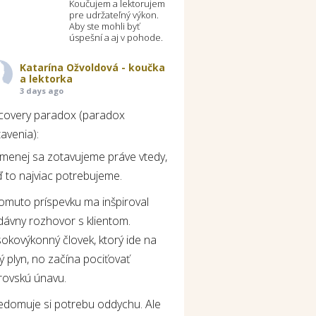
Koučujem a lektorujem
pre udržateľný výkon.
Aby ste mohli byť
úspešní a aj v pohode.
Katarína Ožvoldová - koučka
a lektorka
3 days ago
covery paradox (paradox
avenia):
jmenej sa zotavujeme práve vtedy,
 to najviac potrebujeme.
tomuto príspevku ma inšpiroval
dávny rozhovor s klientom.
okovýkonný človek, ktorý ide na
ý plyn, no začína pociťovať
rovskú únavu.
edomuje si potrebu oddychu. Ale