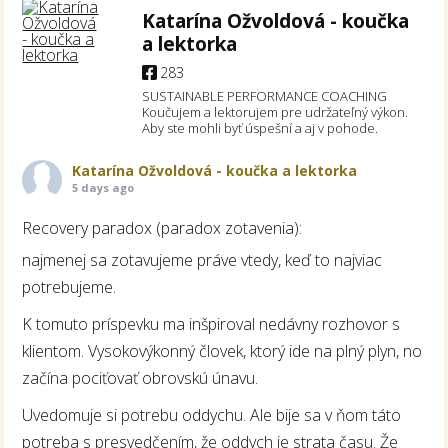
Katarína Ožvoldová - koučka
a lektorka
283
SUSTAINABLE PERFORMANCE COACHING
Koučujem a lektorujem pre udržateľný výkon.
Aby ste mohli byť úspešní a aj v pohode.
Katarína Ožvoldová - koučka a lektorka
5 days ago
Recovery paradox (paradox zotavenia):
najmenej sa zotavujeme práve vtedy, keď to najviac
potrebujeme.
K tomuto príspevku ma inšpiroval nedávny rozhovor s
klientom. Vysokovýkonný človek, ktorý ide na plný plyn, no
začína pociťovať obrovskú únavu.
Uvedomuje si potrebu oddychu. Ale bije sa v ňom táto
potreba s presvedčením, že oddych je strata času. Že