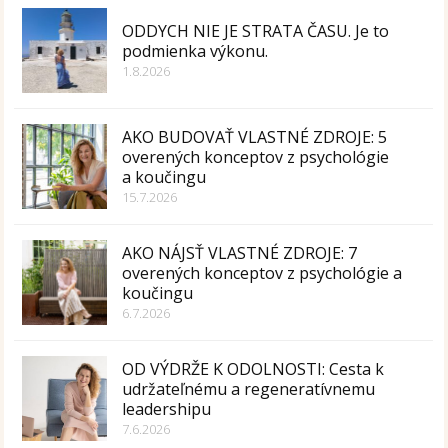
ODDYCH NIE JE STRATA ČASU. Je to
podmienka výkonu.
1.8.2026
AKO BUDOVAŤ VLASTNÉ ZDROJE: 5
overených konceptov z psychológie
a koučingu
15.7.2026
AKO NÁJSŤ VLASTNÉ ZDROJE: 7
overených konceptov z psychológie a
koučingu
6.7.2026
OD VÝDRŽE K ODOLNOSTI: Cesta k
udržateľnému a regeneratívnemu
leadershipu
7.6.2026