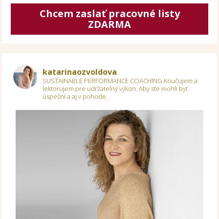
Chcem zaslať pracovné listy
ZDARMA
katarinaozvoldova
SUSTAINABLE PERFORMANCE COACHING
Koučujem a
lektorujem pre udržateľný výkon.
Aby ste mohli byť
úspešní a aj v pohode.