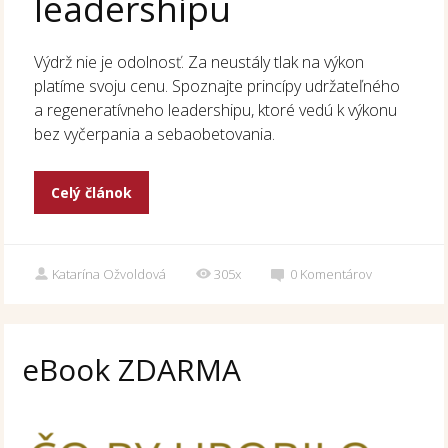
leadershipu
Výdrž nie je odolnosť. Za neustály tlak na výkon
platíme svoju cenu. Spoznajte princípy udržateľného
a regeneratívneho leadershipu, ktoré vedú k výkonu
bez vyčerpania a sebaobetovania.
Celý článok
Katarína Ožvoldová
305x
0
Komentárov
eBook ZDARMA