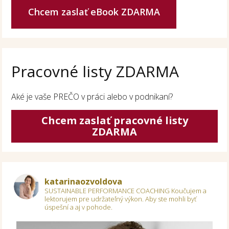
Chcem zaslať eBook ZDARMA
Pracovné listy ZDARMA
Aké je vaše PREČO v práci alebo v podnikaní?
Chcem zaslať pracovné listy
ZDARMA
katarinaozvoldova
SUSTAINABLE PERFORMANCE COACHING
Koučujem a
lektorujem pre udržateľný výkon.
Aby ste mohli byť
úspešní a aj v pohode.