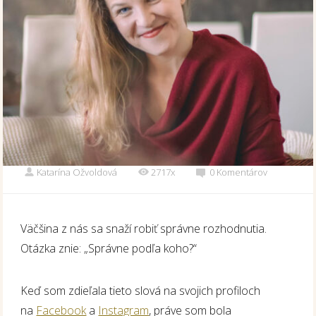
Katarína Ožvoldová
2717x
0 Komentárov
Väčšina z nás sa snaží robiť správne rozhodnutia.
Otázka znie: „Správne podľa koho?“
Keď som zdieľala tieto slová na svojich profiloch
na
Facebook
a
Instagram
, práve som bola