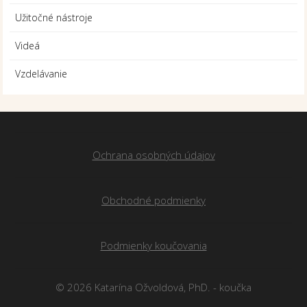
Užitočné nástroje
Videá
Vzdelávanie
Ochrana osobných údajov
Obchodné podmienky
Podmienky koučovania
© 2026 Katarína Ožvoldová, PhD. - koučka