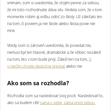
vnímam, som si uvedomila, že stojím pevne za sebou,
že mi toto rozhodnutie dáva silu. Vedela som, že v tom
momente robím aj voľbu odísť zo školy. Už záležalo len
na tom, či poviem ja nie škole alebo škola povie nie
mne.
Vtedy som si zároveň uvedomila, že povedať nie,
nemusí byť len hlasné, dramatické a že vôbec nezáleží
na tom, kto v tom bude prvý. Záleží len na tom,
či
s niečím chcete skutočne prestať
alebo nie.
Ako som sa rozhodla?
Rozhodla som sa nasledovať svoj pocit. Nasledovať to,
ako sa budem cítiť
sama v sebe, sama pred sebou.