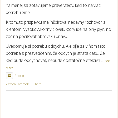
najmenej sa zotavujeme práve vtedy, keď to najviac
potrebujeme.
K tomuto príspevku ma inšpiroval nedávny rozhovor s
klientom. Vysokovýkonný človek, ktorý ide na plný plyn, no
začína pociťovať obrovskú únavu.
Uvedomuje si potrebu oddychu. Ale bije sa v ňom táto
potreba s presvedčením, že oddych je strata času. Že
keď bude oddychovať, nebude dostatočne efektívn
...
See
More
Photo
View on Facebook
·
Share