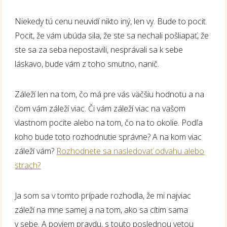
Niekedy tú cenu neuvidí nikto iný, len vy. Bude to pocit.
Pocit, že vám ubúda sila, že ste sa nechali pošliapať, že
ste sa za seba nepostavili, nesprávali sa k sebe
láskavo, bude vám z toho smutno, nanič.
Záleží len na tom, čo má pre vás väčšiu hodnotu a na
čom vám záleží viac. Či vám záleží viac na vašom
vlastnom pocite alebo na tom, čo na to okolie. Podľa
koho bude toto rozhodnutie správne? A na kom viac
záleží vám?
Rozhodnete sa nasledovať odvahu alebo
strach?
Ja som sa v tomto prípade rozhodla, že mi najviac
záleží na mne samej a na tom, ako sa cítim sama
v sebe. A poviem pravdu, s touto poslednou vetou