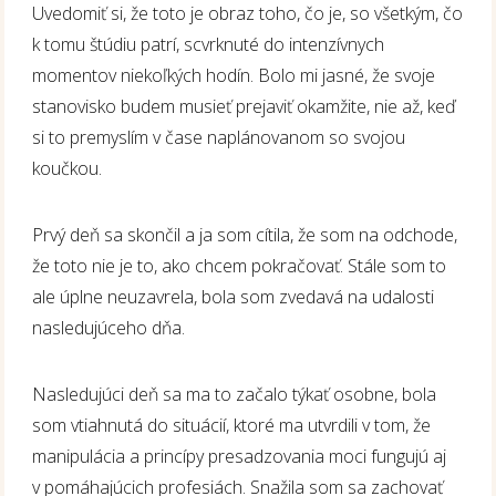
Uvedomiť si, že toto je obraz toho, čo je, so všetkým, čo
k tomu štúdiu patrí, scvrknuté do intenzívnych
momentov niekoľkých hodín. Bolo mi jasné, že svoje
stanovisko budem musieť prejaviť okamžite, nie až, keď
si to premyslím v čase naplánovanom so svojou
koučkou.
Prvý deň sa skončil a ja som cítila, že som na odchode,
že toto nie je to, ako chcem pokračovať. Stále som to
ale úplne neuzavrela, bola som zvedavá na udalosti
nasledujúceho dňa.
Nasledujúci deň sa ma to začalo týkať osobne, bola
som vtiahnutá do situácií, ktoré ma utvrdili v tom, že
manipulácia a princípy presadzovania moci fungujú aj
v pomáhajúcich profesiách. Snažila som sa zachovať