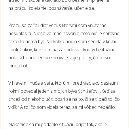
na prácu, zdieľanie, poznávanie, učenie sa.
Zrazu sa začali diať veci, s ktorými som vnútorne
nesúhlasila. Niečo vo mne hovorilo, toto nie je správne,
takto to nemá byť. Niekoľko hodín som sedela v kruhu
spolužiakov, kde som na základe vzniknutých situácií
bola schopná len pozorovať svoje pocity, čo to so
mnou robí.
V hlave mi hučala veta, ktorú mi pred viac ako desiatimi
rokmi povedal jeden z mojich bývalých šéfov: „Keď sa
chceš od niekoho učiť, pozri sa na to, či sa ti páči to, čo
vidíš.“ A to, čo som videla teraz, sa mi vôbec nepáčilo.
Nakoniec sa mi podarilo situáciu prijať tak, ako je.