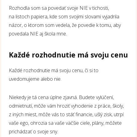
Rozhodla som sa povedať svoje NIE v tichosti,
na listoch papiera, kde som svojimi slovami vyjadrila
názor, o ktorom som vedela, že povedie k tomu, aby
povedala NIE aj škola mne.
Každé rozhodnutie má svoju cenu
Každé rozhodnutie má svoju cenu, či si to
uvedomujeme alebo nie.
Niekedy je tá cena úplne zjavná. Budete vylúčení,
odmietnutí, môže vám hroziť vyhodenie z práce, školy,
z iných miest, môže vás to stáť financie, ušlý zisk, utrpí
vaše ego, ohrozia sa vaše väčšie ciele, plány, môžete
prichádzať o svoje sny.