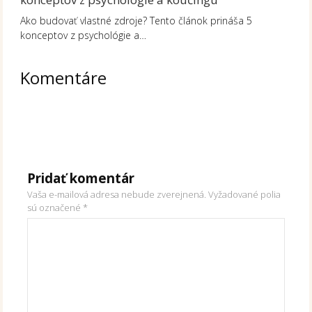
Ako budovať vlastné zdroje? Tento článok prináša 5
konceptov z psychológie a…
Komentáre
Pridať komentár
Vaša e-mailová adresa nebude zverejnená.
Vyžadované polia
sú označené
*