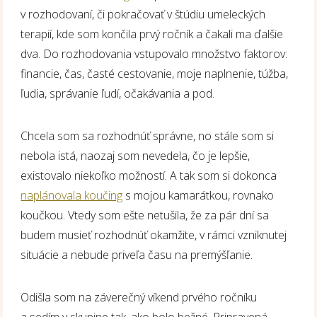
v rozhodovaní, či pokračovať v štúdiu umeleckých
terapií, kde som končila prvý ročník a čakali ma ďalšie
dva. Do rozhodovania vstupovalo množstvo faktorov:
financie, čas, časté cestovanie, moje naplnenie, túžba,
ľudia, správanie ľudí, očakávania a pod.
Chcela som sa rozhodnúť správne, no stále som si
nebola istá, naozaj som nevedela, čo je lepšie,
existovalo niekoľko možností. A tak som si dokonca
naplánovala koučing
s mojou kamarátkou, rovnako
koučkou. Vtedy som ešte netušila, že za pár dní sa
budem musieť rozhodnúť okamžite, v rámci vzniknutej
situácie a nebude priveľa času na premýšľanie.
Odišla som na záverečný víkend prvého ročníku
a sedím v skupine tak, ako bolo bežné. Pripravená