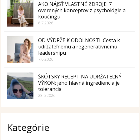
AKO NÁJSŤ VLASTNÉ ZDROJE: 7
overených konceptov z psychológie a
koučingu
6.7.2026
OD VÝDRŽE K ODOLNOSTI: Cesta k
udržateľnému a regeneratívnemu
leadershipu
7.6.2026
ŠKÓTSKY RECEPT NA UDRŽATEĽNÝ
VÝKON: jeho hlavná ingrediencia je
tolerancia
23.5.2026
Kategórie