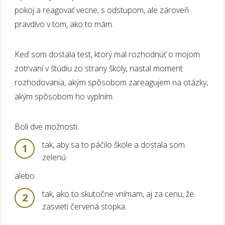
pokoj a reagovať vecne, s odstupom, ale zároveň
pravdivo v tom, ako to mám.
Keď som dostala test, ktorý mal rozhodnúť o mojom
zotrvaní v štúdiu zo strany školy, nastal moment
rozhodovania, akým spôsobom zareagujem na otázky,
akým spôsobom ho vyplním.
Boli dve možnosti:
tak, aby sa to páčilo škole a dostala som
1
zelenú
alebo
tak, ako to skutočne vnímam, aj za cenu, že
2
zasvieti červená stopka.