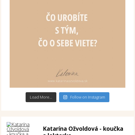
Load More...
Follow on Instagram
Katarína Ožvoldová - koučka