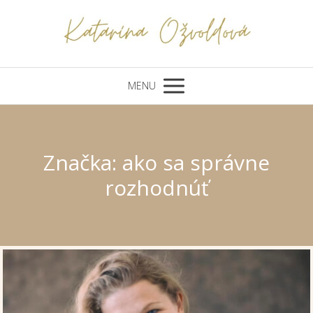
MENU
Značka: ako sa správne
rozhodnúť