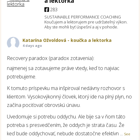
a lektorka
283
SUSTAINABLE PERFORMANCE COACHING
Koučujem a lektorujem pre udržateľný výkon.
Aby ste mohli byť úspešní a aj v pohode.
Katarína Ožvoldová - koučka a lektorka
4 days ago
Recovery paradox (paradox zotavenia):
najmenej sa zotavujeme práve vtedy, keď to najviac
potrebujeme.
K tomuto príspevku ma inšpiroval nedávny rozhovor s
klientom. Vysokovýkonný človek, ktorý ide na plný plyn, no
začína pociťovať obrovskú únavu.
Uvedomuje si potrebu oddychu. Ale bije sa v ňom táto
potreba s presvedčením, že oddych je strata času. Že
keď bude oddychovať, nebude dostatočne efektívn
...
See