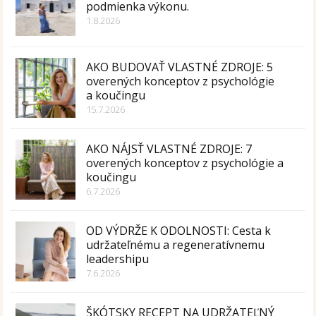
podmienka výkonu.
1.8.2026
AKO BUDOVAŤ VLASTNÉ ZDROJE: 5
overených konceptov z psychológie
a koučingu
15.7.2026
AKO NÁJSŤ VLASTNÉ ZDROJE: 7
overených konceptov z psychológie a
koučingu
6.7.2026
OD VÝDRŽE K ODOLNOSTI: Cesta k
udržateľnému a regeneratívnemu
leadershipu
7.6.2026
ŠKÓTSKY RECEPT NA UDRŽATEĽNÝ