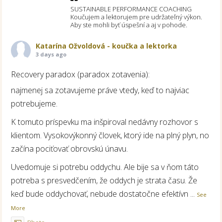
SUSTAINABLE PERFORMANCE COACHING
Koučujem a lektorujem pre udržateľný výkon.
Aby ste mohli byť úspešní a aj v pohode.
Katarína Ožvoldová - koučka a lektorka
3 days ago
Recovery paradox (paradox zotavenia):
najmenej sa zotavujeme práve vtedy, keď to najviac
potrebujeme.
K tomuto príspevku ma inšpiroval nedávny rozhovor s
klientom. Vysokovýkonný človek, ktorý ide na plný plyn, no
začína pociťovať obrovskú únavu.
Uvedomuje si potrebu oddychu. Ale bije sa v ňom táto
potreba s presvedčením, že oddych je strata času. Že
keď bude oddychovať, nebude dostatočne efektívn
...
See
More