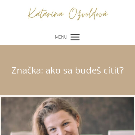
MENU
Značka: ako sa budeš cítiť?