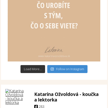
Load More...
Follow on Instagram
Katarína Ožvoldová - koučka
a lektorka
283