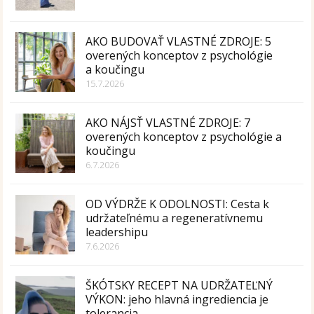
AKO BUDOVAŤ VLASTNÉ ZDROJE: 5
overených konceptov z psychológie
a koučingu
15.7.2026
AKO NÁJSŤ VLASTNÉ ZDROJE: 7
overených konceptov z psychológie a
koučingu
6.7.2026
OD VÝDRŽE K ODOLNOSTI: Cesta k
udržateľnému a regeneratívnemu
leadershipu
7.6.2026
ŠKÓTSKY RECEPT NA UDRŽATEĽNÝ
VÝKON: jeho hlavná ingrediencia je
tolerancia