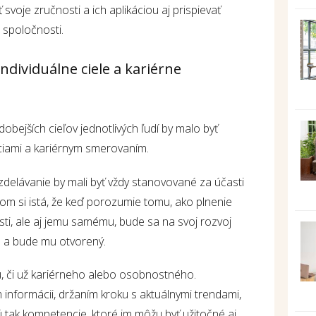
voje zručnosti a ich aplikáciou aj prispievať
u spoločnosti.
ndividuálne ciele a kariérne
bejších cieľov jednotlivých ľudí by malo byť
íciami a kariérnym smerovaním.
zdelávanie by mali byť vždy stanovované za účasti
m si istá, že keď porozumie tomu, ako plnenie
ti, ale aj jemu samému, bude sa na svoj rozvoj
e a bude mu otvorený.
tu, či už kariérneho alebo osobnostného.
informácii, držaním kroku s aktuálnymi trendami,
ujú tak kompetencie, ktoré im môžu byť užitočné aj