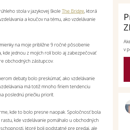
hleho stola v jazykovej škole
The Bridge
, ktorá
P
 vzdelávania a koučov na tému, ako vzdelávanie
Z
Ak
mienky na moje približne 9 ročné pôsobenie
v p
, kde jednou z mojich rolí bolo aj zabezpečovať
pre obchodných zástupcov.
erom debaty bolo preskúmať, ako vzdelávanie
 vzdelávania má totiž mnoho firiem tendenciu
a poslednú priečku priorít.
firme, kde to bolo presne naopak. Spoločnosť bola
 a rastu, kde vzdelávanie pomáhalo u obchodných
chopnosti, ktoré boli podstatné pre predaj, ale