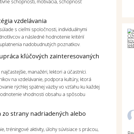
nitívne schopnosti, motivácia, schopnosť
égia vzdelávania
úlade s cieľmi spoločnosti, individuálnymi
notlivcov a následné hodnotenie kritérií
 uplatnenia nadobudnutých poznatkov.
upráca kľúčových zainteresovaných
ajčastejšie, manažéri, lektori a účastníci.
níkov na vzdelávanie, podpora kultúry, ktorá
vanie rýchlej spätnej väzby vo vzťahu ku každej
(hodnotenie vhodnosti obsahu a spôsobu
 zo strany nadriadených alebo
ie, tréningové aktivity, úlohy súvisiace s prácou,
Re