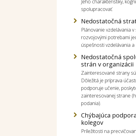
Jeho charakteristiky, kog
spolupracovať.
Nedostatočná strat
Plánovanie vzdelávania v s
rozvojovými potrebami jed
úspešnosti vzdelávania a
Nedostatočná spol
strán v organizácii
Zainteresované strany sú n
Dôležitá je príprava účast
podporuje učenie, poskyto
zainteresovanej strane 
podania).
Chýbajúca podpora
kolegov
Príležitosti na precvičovan