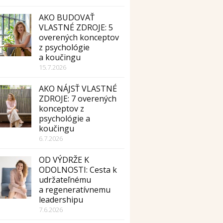
AKO BUDOVAŤ
VLASTNÉ ZDROJE: 5
overených konceptov
z psychológie
a koučingu
15.7.2026
AKO NÁJSŤ VLASTNÉ
ZDROJE: 7 overených
konceptov z
psychológie a
koučingu
6.7.2026
OD VÝDRŽE K
ODOLNOSTI: Cesta k
udržateľnému
a regeneratívnemu
leadershipu
7.6.2026