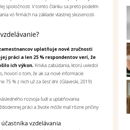
lej spoločnosti. V tomto článku sa preto podelím
nia vo firmách na základe vlastnej skúsenosti.
 vzdelávanie?
 zamestnancov uplatňuje nové zručnosti
ej práci a len 25 % respondentov verí, že
šilo ich výkon.
Krivka zabúdania, ktorú uviedol
 hovorí o tom, že ak sa nové informácie
e 75 % z nich už za šesť dní. (Glaveski, 2019)
následného rozvoja ľudí a uplatňovania
dodennej práci a živote môže mať rôzne príčiny:
 účastníka vzdelávania