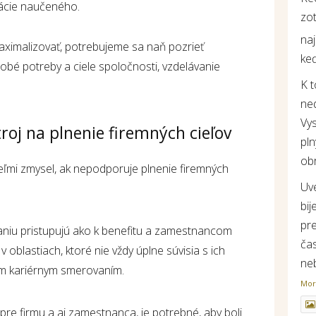
ácie naučeného.
zot
na
aximalizovať, potrebujeme sa naň pozrieť
keď
obé potreby a ciele spoločnosti, vzdelávanie
K 
ne
Vys
roj na plnenie firemných cieľov
pln
ob
ľmi zmysel, ak nepodporuje plnenie firemných
Uv
bij
pr
aniu pristupujú ako k benefitu a zamestnancom
ča
 oblastiach, ktoré nie vždy úplne súvisia s ich
ne
m kariérnym smerovaním.
Mo
re firmu a aj zamestnanca, je potrebné, aby boli