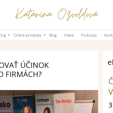
čing
Online produkty
Blog
Videá
Podcasty
Kont
e
OVAŤ ÚČINOK
O FIRMÁCH?