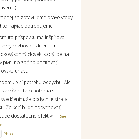
avenia):
jmenej sa zotavujeme práve vtedy,
 to najviac potrebujeme.
tomuto príspevku ma inšpiroval
dávny rozhovor s klientom.
okovýkonný človek, ktorý ide na
ý plyn, no začína pociťovať
rovskú únavu.
edomuje si potrebu oddychu. Ale
e sa v ňom táto potreba s
esvedčením, že oddych je strata
su. Že keď bude oddychovať,
bude dostatočne efektívn
...
See
re
Photo