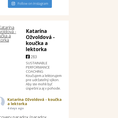
Follow on Instagram
Katarína
Ožvoldová -
koučka a
lektorka
283
SUSTAINABLE
PERFORMANCE
COACHING
Koučujem a lektorujem
pre udržateľný výkon.
Aby ste mohli byť
úspešní a aj v pohode.
Katarína Ožvoldová - koučka
a lektorka
4 days ago
covery paradox (paradox