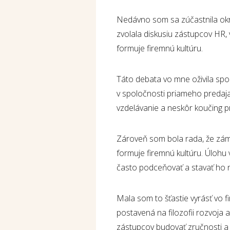
Nedávno som sa zúčastnila okrú
zvolala diskusiu zástupcov HR,
formuje firemnú kultúru.
Táto debata vo mne oživila spo
v spoločnosti priameho predaja
vzdelávanie a neskôr koučing 
Zároveň som bola rada, že zám
formuje firemnú kultúru. Úlohu
často podceňovať a stavať ho n
Mala som to šťastie vyrásť vo 
postavená na filozofii rozvoja
zástupcov budovať zručnosti a s