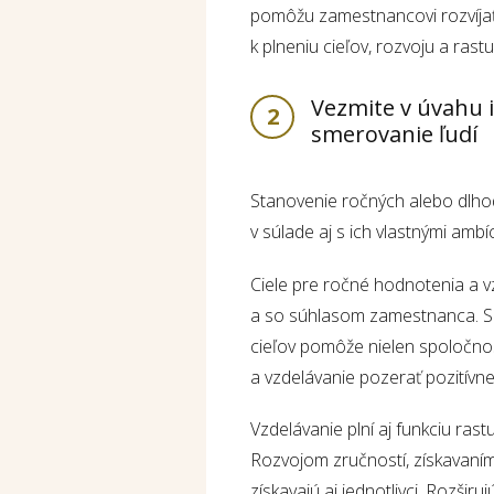
pomôžu zamestnancovi rozvíjať s
k plneniu cieľov, rozvoju a rast
Vezmite v úvahu i
2
smerovanie ľudí
Stanovenie ročných alebo dlhodo
v súlade aj s ich vlastnými amb
Ciele pre ročné hodnotenia a v
a so súhlasom zamestnanca. So
cieľov pomôže nielen spoločnos
a vzdelávanie pozerať pozitívn
Vzdelávanie plní aj funkciu ras
Rozvojom zručností, získavaním 
získavajú aj jednotlivci. Rozšir