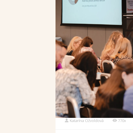
Katarína Ožvoldová
770x