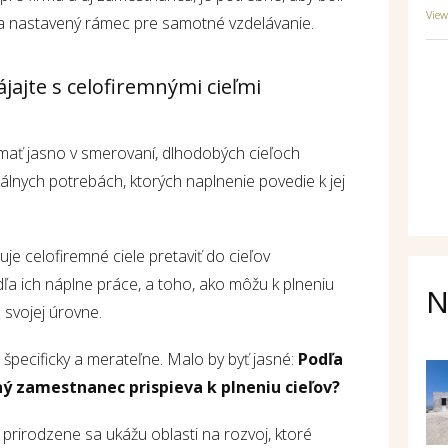
Vie
a nastavený rámec pre samotné vzdelávanie.
jajte s celofiremnými cieľmi
e mať jasno v smerovaní, dlhodobých cieľoch
álnych potrebách, ktorých naplnenie povedie k jej
je celofiremné ciele pretaviť do cieľov
ľa ich náplne práce, a toho, ako môžu k plneniu
N
 svojej úrovne.
é špecificky a merateľne. Malo by byť jasné:
Podľa
ý zamestnanec prispieva k plneniu cieľov?
rirodzene sa ukážu oblasti na rozvoj, ktoré