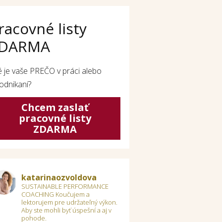
racovné listy
DARMA
é je vaše PREČO v práci alebo
odnikaní?
Chcem zaslať
pracovné listy
ZDARMA
katarinaozvoldova
SUSTAINABLE PERFORMANCE
COACHING
Koučujem a
lektorujem pre udržateľný výkon.
Aby ste mohli byť úspešní a aj v
pohode.