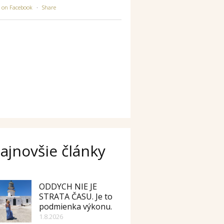
w on Facebook
·
Share
ajnovšie články
ODDYCH NIE JE
STRATA ČASU. Je to
podmienka výkonu.
1.8.2026