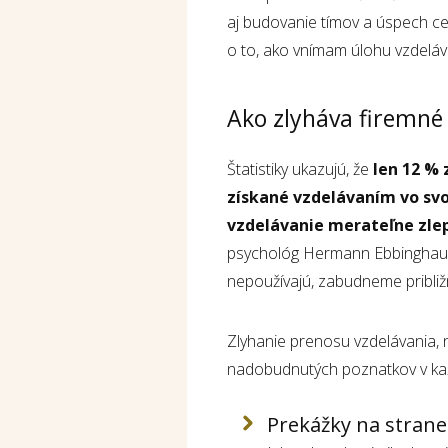
aj budovanie tímov a úspech ce
o to, ako vnímam úlohu vzdeláva
Ako zlyháva firemné
Štatistiky ukazujú, že
len 12 %
získané vzdelávaním vo svoj
vzdelávanie merateľne zlep
psychológ Hermann Ebbinghaus,
nepoužívajú, zabudneme približn
Zlyhanie prenosu vzdelávania, 
nadobudnutých poznatkov v kaž
Prekážky na strane