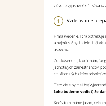
v úvode vyjasnené očakávania 
Vzdelávanie prepá
1
Firma (vedenie, lídri) potrebuj
a najmä ročných cieľoch či aktu
úspechu.
Zo skúsenosti, ktorú mám, fungu
jednotlivých zamestnancov, pod
celofiremných cieľov prispieť zo
Tieto ciele by mali byť vyjadren
čoho budeme vedieť, že dan
Keď v tom máme jasno, celkom p