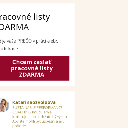
racovné listy
DARMA
é je vaše PREČO v práci alebo
odnikaní?
Chcem zaslať
pracovné listy
ZDARMA
katarinaozvoldova
SUSTAINABLE PERFORMANCE
COACHING
Koučujem a
lektorujem pre udržateľný výkon.
Aby ste mohli byť úspešní a aj v
pohode.