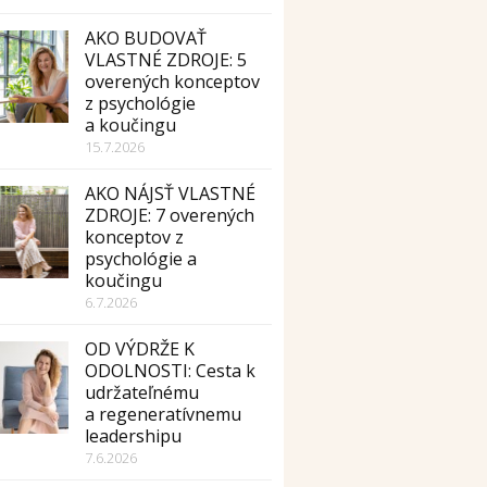
AKO BUDOVAŤ
VLASTNÉ ZDROJE: 5
overených konceptov
z psychológie
a koučingu
15.7.2026
AKO NÁJSŤ VLASTNÉ
ZDROJE: 7 overených
konceptov z
psychológie a
koučingu
6.7.2026
OD VÝDRŽE K
ODOLNOSTI: Cesta k
udržateľnému
a regeneratívnemu
leadershipu
7.6.2026