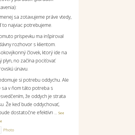
avenia):
jmenej sa zotavujeme práve vtedy,
 to najviac potrebujeme.
tomuto príspevku ma inšpiroval
dávny rozhovor s klientom.
okovýkonný človek, ktorý ide na
ý plyn, no začína pociťovať
rovskú únavu.
edomuje si potrebu oddychu. Ale
e sa v ňom táto potreba s
esvedčením, že oddych je strata
su. Že keď bude oddychovať,
bude dostatočne efektívn
...
See
re
Photo