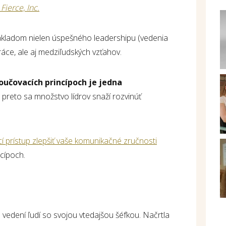
Fierce, Inc.
ákladom nielen úspešného leadershipu (vedenia
ráce, ale aj medziľudských vzťahov.
učovacích princípoch je jedna
 preto sa množstvo lídrov snaží rozvinúť
 prístup zlepšiť vaše komunikačné zručnosti
ncípoch.
vedení ľudí so svojou vtedajšou šéfkou. Načrtla