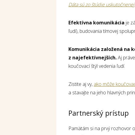
Dáta sú zo štúdie uskutočnenej 
Efektívna komunikácia
je z
ľudí), budovania tímovej spolup
Komunikácia založená na ko
z najefektívnejších.
Aj práve
koučovací štýl vedenia ľudí.
Zistite aj vy,
ako môže koučovací
a stavajte na jeho hlavných pri
Partnerský prístup
Pamätám si na prvý rozhovor o 