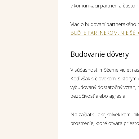
v komunikácii partneri a často 
Viac o budovaní partnerského pr
BUĎTE PARTNEROM, NIE ŠÉ
Budovanie dôvery
V súčasnosti môžeme vidieť ras
Keď však s človekom, s ktorý
vybudovaný dostatočný vzťah, 
bezočivosť alebo agresia.
Na začiatku akejkoľvek komunik
prostredie, ktoré otvára priest