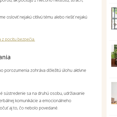
me osloviť nejakú citlivú tému alebo riešiť nejakú
 z pocitu bezpečia.
ania
o porozumenia zohráva dôležitú úlohu aktívne
é sústredenie sa na druhú osobu, udržiavanie
erbálnej komunikácie a emocionálneho
očuť aj to, čo nebolo povedané.