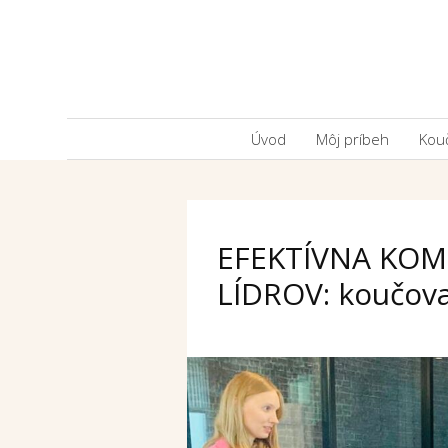
Úvod
Môj príbeh
Kou
EFEKTÍVNA KOMU
LÍDROV: koučova