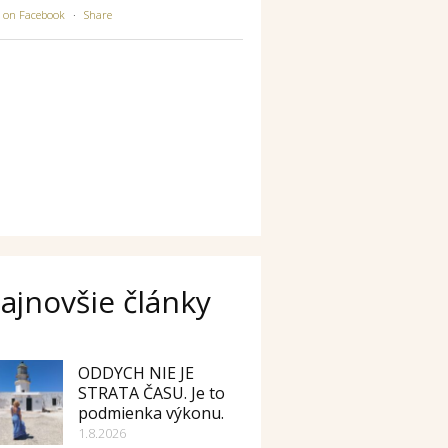
w on Facebook
·
Share
ajnovšie články
ODDYCH NIE JE
STRATA ČASU. Je to
podmienka výkonu.
1.8.2026