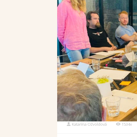
Katarína Ožvoldová
1534x