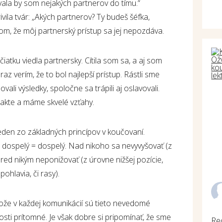
ala by som nejakých partnerov do tímu.“
vila tvár: „Akých partnerov? Ty budeš šéfka,
om, že môj partnerský prístup sa jej nepozdáva.
čiatku viedla partnersky. Cítila som sa, a aj som
raz verím, že to bol najlepší prístup. Rástli sme
li výsledky, spoločne sa trápili aj oslavovali.
kte a máme skvelé vzťahy.
eden zo základných princípov v koučovaní.
 dospelý = dospelý. Nad nikoho sa nevyvyšovať (z
pred nikým neponižovať (z úrovne nižšej pozície,
hlavia, či rasy).
tože v každej komunikácií sú tieto nevedomé
osti prítomné. Je však dobre si pripomínať, že sme
Re