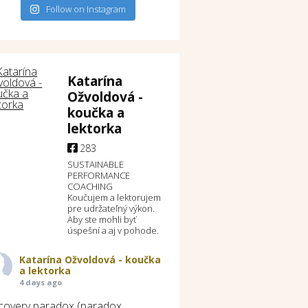
Follow on Instagram
Katarína
Ožvoldová -
koučka a
lektorka
283
SUSTAINABLE
PERFORMANCE
COACHING
Koučujem a lektorujem
pre udržateľný výkon.
Aby ste mohli byť
úspešní a aj v pohode.
Katarína Ožvoldová - koučka
a lektorka
4 days ago
covery paradox (paradox