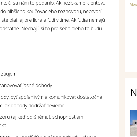
me, či sa nám to podarilo. Ak nezískame klientovu
Vie
do hlbšieho koučovacieho rozhovoru, neotvorí
té platí aj pre lídra a ľudí v tíme. Ak ľudia nemajú
podstatné. Nechajú si to pre seba alebo to budú
 záujem.
stanovovať jasné dohody.
N
ody, byť spoľahlivým a komunikovať dostatočne
hom, ak dohody dodržať nevieme.
ázoru (aj keď odlišnému), schopnostiam
eka.
porou, ak pociťujú z niečoho neistotu, strach,