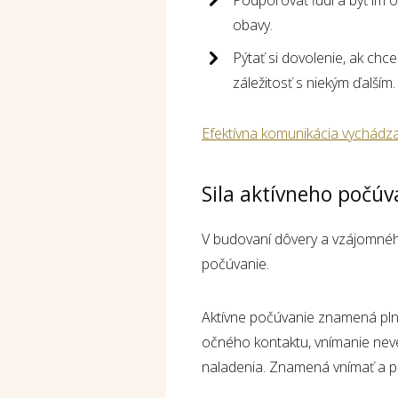
obavy.
Pýtať si dovolenie, ak chce
záležitosť s niekým ďalším.
Efektívna komunikácia vychádza
Sila aktívneho počúv
V budovaní dôvery a vzájomnéh
počúvanie.
Aktívne počúvanie znamená pln
očného kontaktu, vnímanie nev
naladenia. Znamená vnímať a p