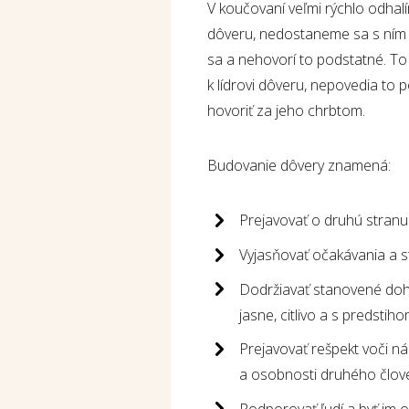
V koučovaní veľmi rýchlo odhalí
dôveru, nedostaneme sa s ním 
sa a nehovorí to podstatné. To is
k lídrovi dôveru, nepovedia to 
hovoriť za jeho chrbtom.
Budovanie dôvery znamená:
Prejavovať o druhú stranu
Vyjasňovať očakávania a 
Dodržiavať stanovené doh
jasne, citlivo a s predsti
Prejavovať rešpekt voči n
a osobnosti druhého člov
Podporovať ľudí a byť im o