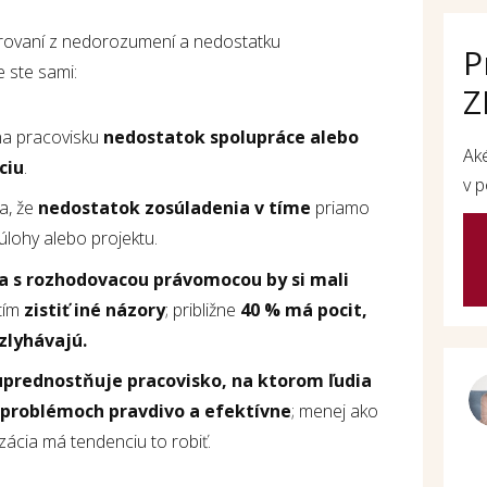
rustrovaní z nedorozumení a nedostatku
P
e ste sami:
Z
 na pracovisku
nedostatok spolupráce alebo
Ak
ciu
.
v p
a, že
nedostatok zosúladenia v tíme
priamo
úlohy alebo projektu.
ia s rozhodovacou právomocou by si mali
tím
zistiť iné názory
; približne
40 % má pocit,
 zlyhávajú.
uprednostňuje pracovisko, na ktorom ľudia
 problémoch pravdivo a efektívne
; menej ako
izácia má tendenciu to robiť.