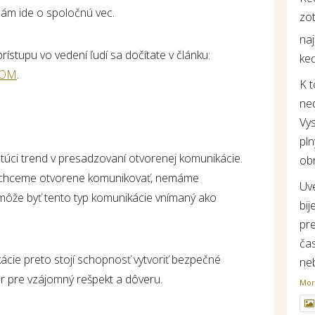
nám ide o spoločnú vec.
zot
na
ístupu vo vedení ľudí sa dočítate v článku:
keď
FOM
.
K 
ne
Vys
pln
túci trend v presadzovaní otvorenej komunikácie.
ob
m chceme otvorene komunikovať, nemáme
Uv
môže byť tento typ komunikácie vnímaný ako
bij
pr
ča
ácie preto stojí schopnosť vytvoriť bezpečné
ne
or pre vzájomný rešpekt a dôveru.
Mo