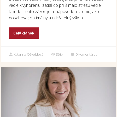
vedie k vyhoreniu, zatiaľ čo príliš málo stresu vedie
k nude. Tento zákon je aj nápovedou k tomu, ako
dosahovať optimálny a udržateľný výkon.
Celý článok
Katarína Ožvoldová
863x
0
Komentárov