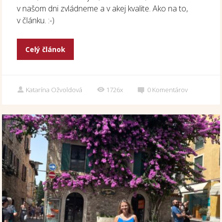
v našom dni zvládneme a v akej kvalite. Ako na to,
v článku. :-)
Celý článok
Katarína Ožvoldová
1726x
0
Komentárov