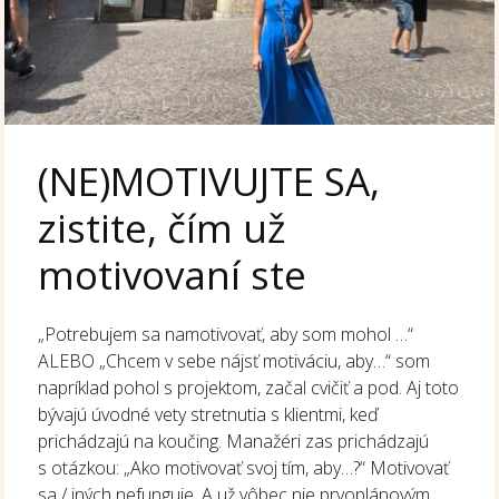
(NE)MOTIVUJTE SA,
zistite, čím už
motivovaní ste
„Potrebujem sa namotivovať, aby som mohol …“
ALEBO „Chcem v sebe nájsť motiváciu, aby…“ som
napríklad pohol s projektom, začal cvičiť a pod. Aj toto
bývajú úvodné vety stretnutia s klientmi, keď
prichádzajú na koučing. Manažéri zas prichádzajú
s otázkou: „Ako motivovať svoj tím, aby…?“ Motivovať
sa / iných nefunguje. A už vôbec nie prvoplánovým