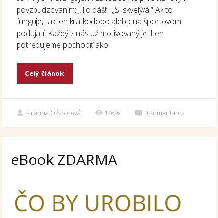
povzbudzovaním: „To dáš!“; „Si skvelý/á.“ Ak to
funguje, tak len krátkodobo alebo na športovom
podujatí. Každý z nás už motivovaný je. Len
potrebujeme pochopiť ako.
Celý článok
Katarína Ožvoldová
1769x
0
Komentárov
eBook ZDARMA