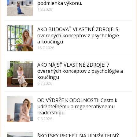
podmienka výkonu.
1.8.2026
AKO BUDOVAŤ VLASTNÉ ZDROJE: 5
overených konceptov z psychológie
a koučingu
15.7.2026
AKO NÁJSŤ VLASTNÉ ZDROJE: 7
overených konceptov z psychológie a
koučingu
6.7.2026
OD VÝDRŽE K ODOLNOSTI: Cesta k
udržateľnému a regeneratívnemu
leadershipu
7.6.2026
ŠKÓTSKY RECEPT NA UDRŽATEĽNÝ