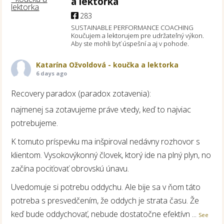
a lektorka
283
SUSTAINABLE PERFORMANCE COACHING
Koučujem a lektorujem pre udržateľný výkon.
Aby ste mohli byť úspešní a aj v pohode.
Katarína Ožvoldová - koučka a lektorka
6 days ago
Recovery paradox (paradox zotavenia):
najmenej sa zotavujeme práve vtedy, keď to najviac
potrebujeme.
K tomuto príspevku ma inšpiroval nedávny rozhovor s
klientom. Vysokovýkonný človek, ktorý ide na plný plyn, no
začína pociťovať obrovskú únavu.
Uvedomuje si potrebu oddychu. Ale bije sa v ňom táto
potreba s presvedčením, že oddych je strata času. Že
keď bude oddychovať, nebude dostatočne efektívn
...
See