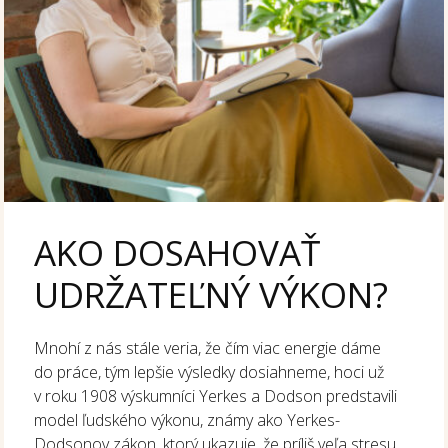
AKO DOSAHOVAŤ
UDRŽATEĽNÝ VÝKON?
Mnohí z nás stále veria, že čím viac energie dáme
do práce, tým lepšie výsledky dosiahneme, hoci už
v roku 1908 výskumníci Yerkes a Dodson predstavili
model ľudského výkonu, známy ako Yerkes-
Dodsonov zákon, ktorý ukazuje, že príliš veľa stresu