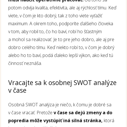
potom odvíja kvalita, efektivita, ale aj rýchlosť tímu. Keď
viete, v čom je kto dobrý, tak z toho viete vyťažiť
maximum. A okrem toho, podporíte ďalšieho človeka
v tom, aby robil to, čo ho baví, robí ho šťastným
a mohol sa realizovať. Je to pre jeho dobro, ale aj pre
dobro celého tímu. Keď niekto robí to, v čom je dobrý
alebo ho to baví, podá ďaleko lepší výkon, ako keď tú
činnosť neznáša.
Vracajte sa k osobnej SWOT analýze
v čase
Osobná SWOT analýza je niečo, k čomu je dobré sa
v čase vracať. Pretože
v čase sa dejú zmeny a do
popredia môže vystúpiť iná silná stránka,
ktorá