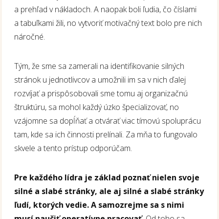
a prehľad v nákladoch. A naopak boli ľudia, čo číslami
a tabuľkami žili, no vytvoriť motivačný text bolo pre nich
náročné.
Tým, že sme sa zamerali na identifikovanie silných
stránok u jednotlivcov a umožnili im sa v nich ďalej
rozvíjať a prispôsobovali sme tomu aj organizačnú
štruktúru, sa mohol každý úzko špecializovať, no
vzájomne sa dopĺňať a otvárať viac tímovú spoluprácu
tam, kde sa ich činnosti prelínali. Za mňa to fungovalo
skvele a tento prístup odporúčam.
Pre každého lídra je základ poznať nielen svoje
silné a slabé stránky, ale aj silné a slabé stránky
ľudí, ktorých vedie. A samozrejme sa s nimi
musí naučiť operatívne pracovať.
Od toho sa