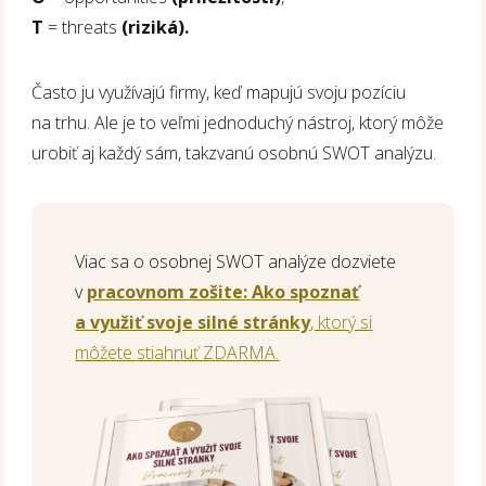
T
= threats
(riziká).
Často ju využívajú firmy, keď mapujú svoju pozíciu
na trhu. Ale je to veľmi jednoduchý nástroj, ktorý môže
urobiť aj každý sám, takzvanú osobnú SWOT analýzu.
Viac sa o osobnej SWOT analýze dozviete
v
pracovnom zošite: Ako spoznať
a využiť svoje silné stránky
, ktorý si
môžete stiahnuť ZDARMA.