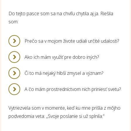
Do tejto pasce som sa na chvíľu chytila aj ja. Riešila
som:
Prečo sa v mojom živote udiali určité udalosti?
Ako ich mám využiť pre dobro iných?
Či to má nejaký hlbší zmysel a význam?
A čo mám prostredníctvom nich priniesť svetu?
Vytriezvela som v momente, keď ku mne prišla z môjho
podvedomia veta: „Svoje poslanie si už splnila.“