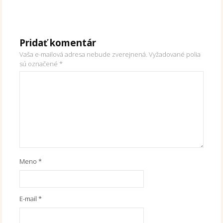
Pridať komentár
Vaša e-mailová adresa nebude zverejnená.
Vyžadované polia
sú označené
*
Meno
*
E-mail
*