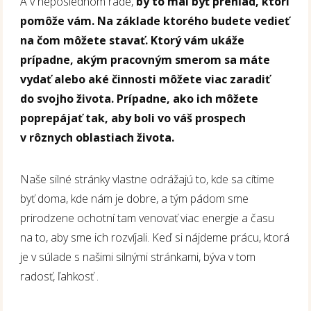
A v neposlednom rade,
by to mal byť prehľad, ktorí
pomôže vám. Na základe ktorého budete vedieť
na čom môžete stavať. Ktorý vám ukáže
prípadne, akým pracovným smerom sa máte
vydať alebo aké činnosti môžete viac zaradiť
do svojho života. Prípadne, ako ich môžete
poprepájať tak, aby boli vo váš prospech
v rôznych oblastiach života.
Naše silné stránky vlastne odrážajú to, kde sa cítime
byť doma, kde nám je dobre, a tým pádom sme
prirodzene ochotní tam venovať viac energie a času
na to, aby sme ich rozvíjali. Keď si nájdeme prácu, ktorá
je v súlade s našimi silnými stránkami, býva v tom
radosť, ľahkosť .