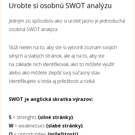
Urobte si osobnú SWOT analýzu
Jedným zo spôsobov ako si urobiť jasno je jednoduchá
osobná SWOT analýza.
Slúži nielen na to, aby ste si vytvorili zoznam svojich
silných a slabých stránok, ale aj na to, aby ste
na základe nich identifikovali, ako to môžete využiť
alebo ako môžete zlepšiť svoj súčasný stav.
Identifikujete si teda aj príležitosti a riziká.
SWOT je anglická skratka výrazov:
S
= strenghts
(silné stránky)
,
W
= weaknesses
(slabé stránky)
,
O
= opportunities
(príležitosti)
,