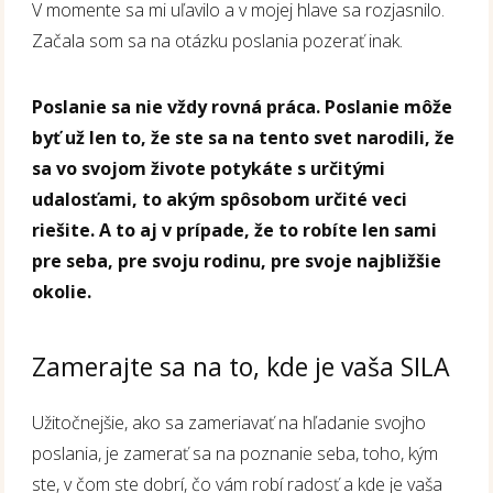
V momente sa mi uľavilo a v mojej hlave sa rozjasnilo.
Začala som sa na otázku poslania pozerať inak.
Poslanie sa nie vždy rovná práca. Poslanie môže
byť už len to, že ste sa na tento svet narodili, že
sa vo svojom živote potykáte s určitými
udalosťami, to akým spôsobom určité veci
riešite. A to aj v prípade, že to robíte len sami
pre seba, pre svoju rodinu, pre svoje najbližšie
okolie.
Zamerajte sa na to, kde je vaša SILA
Užitočnejšie, ako sa zameriavať na hľadanie svojho
poslania, je zamerať sa na poznanie seba, toho, kým
ste, v čom ste dobrí, čo vám robí radosť a kde je vaša