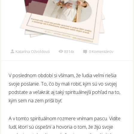
Katarína Ožvoldová
8314x
0 Komentárov
V poslednom období si všímam, že ľudia veľmi riešia
svoje poslanie. To, čo by mali robiť, kým sú vo svojej
podstate a veľakrát aj taký spirituálnejší pohľad na to,
kým sem na zem prišli byť.
A v tomto spirituálnom rozmere vnímam pascu. Vidíte
ľudí, ktorí sú úspešní a hovoria o tom, že žijú svoje