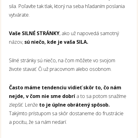
sila. Poľavíte tak tlak, ktorý na seba hľadaním poslania
vytvárate.
Vaše SILNÉ STRÁNKY
, ako už napovedá samotný
názov,
sú niečo, kde je vaša SILA.
Silné stránky sú niečo, na čom môžete vo svojom
živote stavať. Či už pracovnom alebo osobnom.
Často máme tendenciu vidieť skôr to, čo nám
nejde, v čom nie sme dobrí
a to sa potom snažíme
zlepšiť. Lenže
to je úplne obrátený spôsob.
Takýmto prístupom sa skôr dostaneme do frustrácie
a pocitu, že sa nám nedarí.