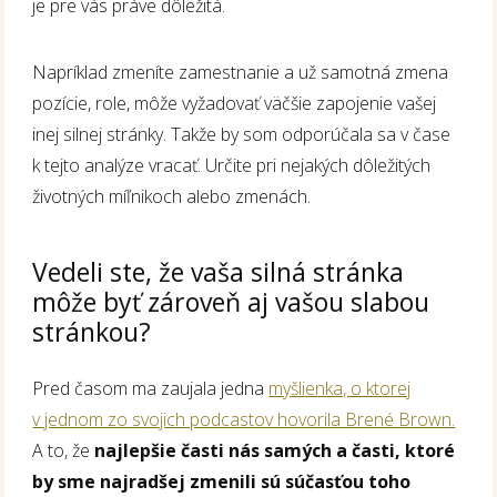
je pre vás práve dôležitá.
Napríklad zmeníte zamestnanie a už samotná zmena
pozície, role, môže vyžadovať väčšie zapojenie vašej
inej silnej stránky. Takže by som odporúčala sa v čase
k tejto analýze vracať. Určite pri nejakých dôležitých
životných míľnikoch alebo zmenách.
Vedeli ste, že vaša silná stránka
môže byť zároveň aj vašou slabou
stránkou?
Pred časom ma zaujala jedna
myšlienka, o ktorej
v jednom zo svojich podcastov hovorila Brené Brown.
A to, že
najlepšie časti nás samých a časti, ktoré
by sme najradšej zmenili sú súčasťou toho