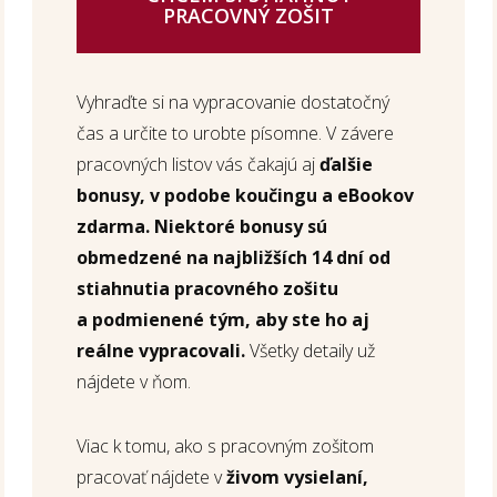
PRACOVNÝ ZOŠIT
Vyhraďte si na vypracovanie dostatočný
čas a určite to urobte písomne. V závere
pracovných listov vás čakajú aj
ďalšie
bonusy, v podobe koučingu a eBookov
zdarma. Niektoré bonusy sú
obmedzené na najbližších 14 dní od
stiahnutia pracovného zošitu
a podmienené tým, aby ste ho aj
reálne vypracovali.
Všetky detaily už
nájdete v ňom.
Viac k tomu, ako s pracovným zošitom
pracovať nájdete v
živom vysielaní,