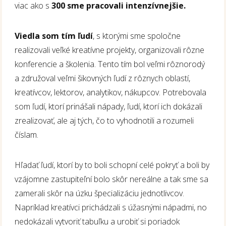
viac ako s
300 sme pracovali intenzívnejšie.
Viedla som tím ľudí
, s ktorými sme spoločne
realizovali veľké kreatívne projekty, organizovali rôzne
konferencie a školenia. Tento tím bol veľmi rôznorodý
a združoval veľmi šikovných ľudí z rôznych oblastí,
kreatívcov, lektorov, analytikov, nákupcov. Potrebovala
som ľudí, ktorí prinášali nápady, ľudí, ktorí ich dokázali
zrealizovať, ale aj tých, čo to vyhodnotili a rozumeli
číslam.
Hľadať ľudí, ktorí by to boli schopní celé pokryť a boli by
vzájomne zastupiteľní bolo skôr nereálne a tak sme sa
zamerali skôr na úzku špecializáciu jednotlivcov.
Napríklad kreatívci prichádzali s úžasnými nápadmi, no
nedokázali vytvoriť tabuľku a urobiť si poriadok