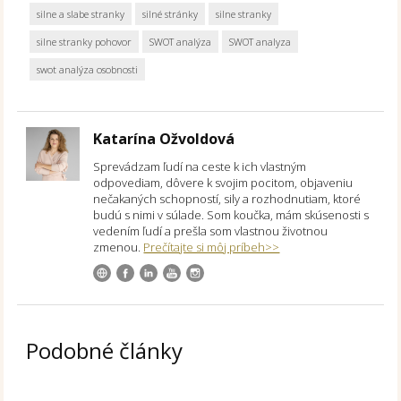
silne a slabe stranky
silné stránky
silne stranky
silne stranky pohovor
SWOT analýza
SWOT analyza
swot analýza osobnosti
Katarína Ožvoldová
Sprevádzam ľudí na ceste k ich vlastným
odpovediam, dôvere k svojim pocitom, objaveniu
nečakaných schopností, sily a rozhodnutiam, ktoré
budú s nimi v súlade. Som koučka, mám skúsenosti s
vedením ľudí a prešla som vlastnou životnou
zmenou.
Prečítajte si môj príbeh>>
Podobné články