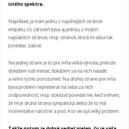
istého spektra.
Napríklad, ja mám jednu z najsilnejších stránok
empatiu, čo zároveň býva aj jednou z mojich
najslabších stránok, resp. stránok, ktorá mi dáva tak
povediac zabrať.
Na jednej strane je to pre mňa veľká výhoda, pretože
dokážem ľudí vnímať, dokážem sa na nich naladiť
a veľmi rýchlo porozumieť. Na druhej strane pre mňa
býva problém nepreberať na seba za nich
zodpovednosť, resp. dokázať povedať nie, keď vnímam,
že mi je druhá strana sympatická alebo že to má
momentálne náročné a pod. A to vie byť veľký problém.
Takže potom je dobré vedieť nielen, čo je vaša