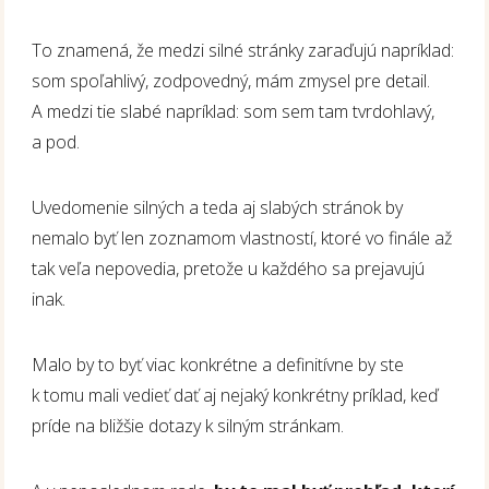
To znamená, že medzi silné stránky zaraďujú napríklad:
som spoľahlivý, zodpovedný, mám zmysel pre detail.
A medzi tie slabé napríklad: som sem tam tvrdohlavý,
a pod.
Uvedomenie silných a teda aj slabých stránok by
nemalo byť len zoznamom vlastností, ktoré vo finále až
tak veľa nepovedia, pretože u každého sa prejavujú
inak.
Malo by to byť viac konkrétne a definitívne by ste
k tomu mali vedieť dať aj nejaký konkrétny príklad, keď
príde na bližšie dotazy k silným stránkam.