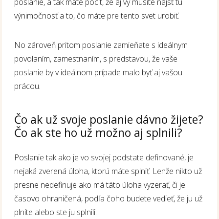
poslanie, a tak máte pocit, že aj vy musíte nájsť tú
výnimočnosť a to, čo máte pre tento svet urobiť.
No zároveň pritom poslanie zamieňate s ideálnym
povolaním, zamestnaním, s predstavou, že vaše
poslanie by v ideálnom prípade malo byť aj vašou
prácou.
Čo ak už svoje poslanie dávno žijete?
Čo ak ste ho už možno aj splnili?
Poslanie tak ako je vo svojej podstate definované, je
nejaká zverená úloha, ktorú máte splniť. Lenže nikto už
presne nedefinuje ako má táto úloha vyzerať, či je
časovo ohraničená, podľa čoho budete vedieť, že ju už
plníte alebo ste ju splnili.