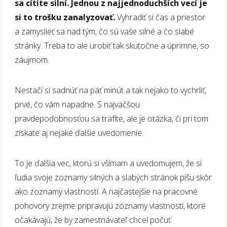
sa cítite silní. Jednou z najjednoduchších vecí je
si to trošku zanalyzovať.
Vyhradiť si čas a priestor
a zamyslieť sa nad tým, čo sú vaše silné a čo slabé
stránky. Treba to ale urobiť tak skutočne a úprimne, so
záujmom.
Nestačí si sadnúť na päť minút a tak nejako to vychrliť,
prvé, čo vám napadne. S najväčšou
pravdepodobnosťou sa trafíte, ale je otázka, či pri tom
získate aj nejaké ďalšie uvedomenie.
To je ďalšia vec, ktorú si všímam a uvedomujem, že si
ľudia svoje zoznamy silných a slabých stránok píšu skôr
ako zoznamy vlastností. A najčastejšie na pracovné
pohovory zrejme pripravujú zoznamy vlastností, ktoré
očakávajú, že by zamestnávateľ chcel počuť.