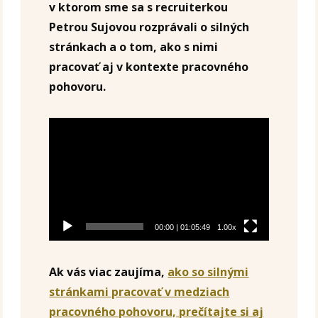
v ktorom sme sa s recruiterkou
Petrou Sujovou rozprávali o silných
stránkach a o tom, ako s nimi
pracovať aj v kontexte pracovného
pohovoru.
Video
prehrávač
00:00
|
01:05:49
1.00x
Ak vás viac zaujíma,
ako so silnými
stránkami pracovať v medziach
pracovného pohovoru, prečítajte si aj