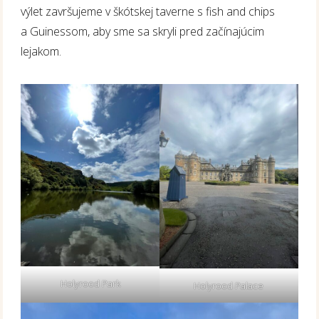
výlet završujeme v škótskej taverne s fish and chips
a Guinessom, aby sme sa skryli pred začínajúcim
lejakom.
Holyrood Park
Holyrood Palace