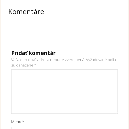
Komentáre
Pridať komentár
Vaša e-mailová adresa nebude zverejnená.
Vyžadované polia
sú označené
*
Meno
*