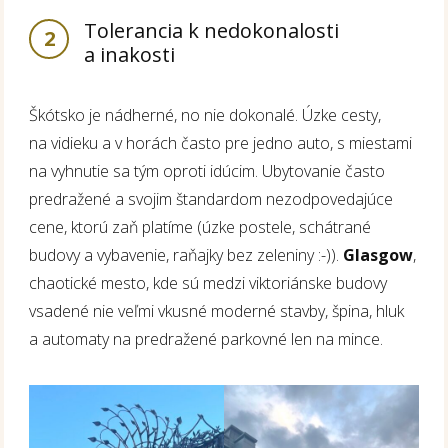
Tolerancia k nedokonalosti
2
a inakosti
Škótsko je nádherné, no nie dokonalé. Úzke cesty,
na vidieku a v horách často pre jedno auto, s miestami
na vyhnutie sa tým oproti idúcim. Ubytovanie často
predražené a svojim štandardom nezodpovedajúce
cene, ktorú zaň platíme (úzke postele, schátrané
budovy a vybavenie, raňajky bez zeleniny :-)).
Glasgow
,
chaotické mesto, kde sú medzi viktoriánske budovy
vsadené nie veľmi vkusné moderné stavby, špina, hluk
a automaty na predražené parkovné len na mince.