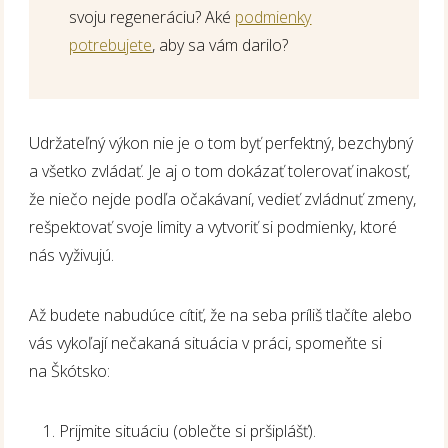
svoju regeneráciu? Aké
podmienky
potrebujete
, aby sa vám darilo?
Udržateľný výkon nie je o tom byť perfektný, bezchybný
a všetko zvládať. Je aj o tom dokázať tolerovať inakosť,
že niečo nejde podľa očakávaní, vedieť zvládnuť zmeny,
rešpektovať svoje limity a vytvoriť si podmienky, ktoré
nás vyživujú.
Až budete nabudúce cítiť, že na seba príliš tlačíte alebo
vás vykoľají nečakaná situácia v práci, spomeňte si
na Škótsko:
Prijmite situáciu (oblečte si pršiplášť).