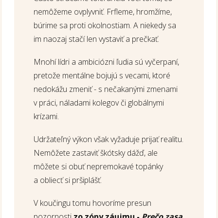
nemôžeme ovplyvniť. Frfleme, hromžíme,
búrime sa proti okolnostiam. A niekedy sa
im naozaj stačí len vystaviť a prečkať.
Mnohí lídri a ambiciózni ľudia sú vyčerpaní,
pretože mentálne bojujú s vecami, ktoré
nedokážu zmeniť - s nečakanými zmenami
v práci, náladami kolegov či globálnymi
krízami.
Udržateľný výkon však vyžaduje prijať realitu.
Nemôžete zastaviť škótsky dážď, ale
môžete si obuť nepremokavé topánky
a obliecť si pršiplášť.
V koučingu tomu hovoríme presun
pozornosti
zo
zóny záujmu -
Prečo zasa