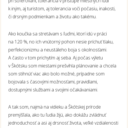
pri šoférovaní, tolerancia v prístupe miestnych ľudí
k iným, aj turistom, aj tolerancia voči počasiu, inakosti,
či drsným podmienkam a životu ako takému.
Ako koučka sa stretávam s ľuďmi, ktorí idú v práci
na 120 %, no ich vnútorný pohon nesie príchuť tlaku,
perfekcionizmu a neustáleho boja s okolnosťami.
A často v tom prichytím aj seba. Aj počas výletu
v Škótsku som miestami prešvihla plánovanie a chcela
som stihnúť viac ako bolo možné, prípadne som
bojovala s časovými možnosťami, pravidlami,
dostupnými službami a svojimi očakávaniami.
A tak som, najmä na vidieku a Škótskej prírode
premýšľala, ako tu ľudia žijú, ako dokážu zvládnuť
jednoduchosť a asi aj drsnosť života, veľké vzdialenosti