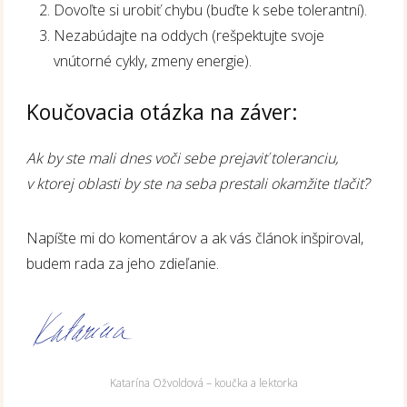
Dovoľte si urobiť chybu (buďte k sebe tolerantní).
Nezabúdajte na oddych (rešpektujte svoje
vnútorné cykly, zmeny energie).
Koučovacia otázka na záver:
Ak by ste mali dnes voči sebe prejaviť toleranciu,
v ktorej oblasti by ste na seba prestali okamžite tlačiť?
Napíšte mi do komentárov a ak vás článok inšpiroval,
budem rada za jeho zdieľanie.
Katarína Ožvoldová – koučka a lektorka