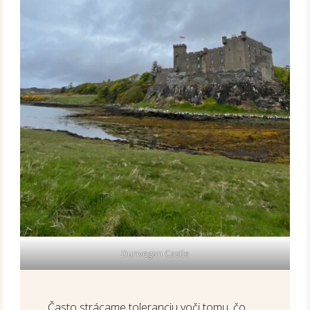
Dunvegan Castle
Často strácame toleranciu voči tomu, čo