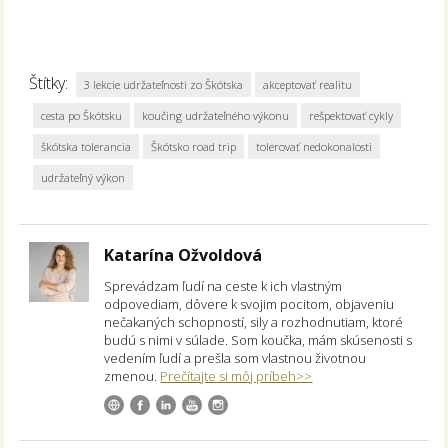
Štítky:
3 lekcie udržateľnosti zo Škótska
akceptovať realitu
cesta po Škótsku
koučing udržateľného výkonu
rešpektovať cykly
škótska tolerancia
Škótsko road trip
tolerovať nedokonalosti
udržateľný výkon
Katarína Ožvoldová
Sprevádzam ľudí na ceste k ich vlastným
odpovediam, dôvere k svojim pocitom, objaveniu
nečakaných schopností, sily a rozhodnutiam, ktoré
budú s nimi v súlade. Som koučka, mám skúsenosti s
vedením ľudí a prešla som vlastnou životnou
zmenou.
Prečítajte si môj príbeh>>