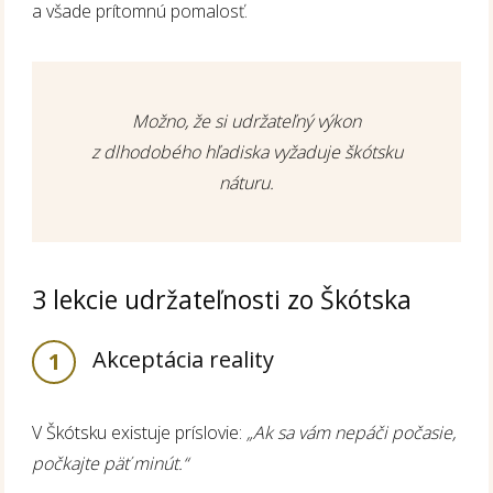
a všade prítomnú pomalosť.
Možno, že si udržateľný výkon
z dlhodobého hľadiska vyžaduje škótsku
náturu.
3 lekcie udržateľnosti zo Škótska
Akceptácia reality
1
V Škótsku existuje príslovie:
„Ak sa vám nepáči počasie,
počkajte päť minút.“