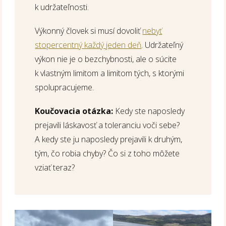
k udržateľnosti.
Výkonný človek si musí dovoliť
nebyť
stopercentný každý jeden deň
. Udržateľný
výkon nie je o bezchybnosti, ale o súcite
k vlastným limitom a limitom tých, s ktorými
spolupracujeme.
Koučovacia otázka:
Kedy ste naposledy
prejavili láskavosť a toleranciu voči sebe?
A kedy ste ju naposledy prejavili k druhým,
tým, čo robia chyby? Čo si z toho môžete
vziať teraz?