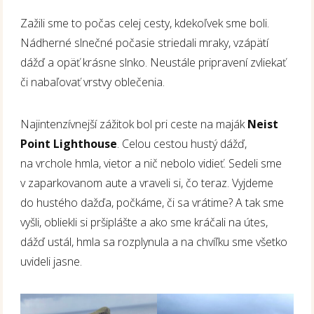
Zažili sme to počas celej cesty, kdekoľvek sme boli.
Nádherné slnečné počasie striedali mraky, vzápätí
dážď a opäť krásne slnko. Neustále pripravení zvliekať
či nabaľovať vrstvy oblečenia.
Najintenzívnejší zážitok bol pri ceste na maják
Neist
Point Lighthouse
. Celou cestou hustý dážď,
na vrchole hmla, vietor a nič nebolo vidieť. Sedeli sme
v zaparkovanom aute a vraveli si, čo teraz. Vyjdeme
do hustého dažďa, počkáme, či sa vrátime? A tak sme
vyšli, obliekli si pršiplášte a ako sme kráčali na útes,
dážď ustál, hmla sa rozplynula a na chvíľku sme všetko
uvideli jasne.