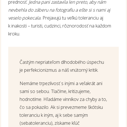
prednosť.
Jedna pani zastavila len preto, aby nám
nevbehla do záberu na fotografiu a ešte si s nami aj
veselo pokecala.
Prejavujú tu veľkú toleranciu aj
k inakosti – turisti, cudzinci, rôznorodosť na každom
kroku.
Častým nepriateľom dlhodobého úspechu
je perfekcionizmus a náš vnútorný kritik.
Nemáme trpezlivosť s inými a veľakrát ani
sami so sebou. Tlačíme, kritizujeme,
hodnotíme. Hľadáme vinníkov za chyby a to,
čo sa pokazilo. Ak si prevezmeme škótsku
toleranciu k iným, aj k sebe samým
(sebatoleranciu), získame kľúč