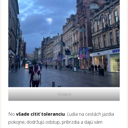
Glasgow
No
všade cítiť toleranciu
. Ľudia na cestách jazdia
pokojne, dodržujú odstup, pribrzdia a dajú vám