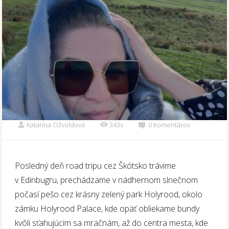
Katarína Ožvoldová
343x
0 Komentárov
Posledný deň road tripu cez Škótsko trávime
v Edinbugru, prechádzame v nádhernom slnečnom
počasí pešo cez krásny zelený park Holyrood, okolo
zámku Holyrood Palace, kde opäť obliekame bundy
kvôli sťahujúcim sa mračnám, až do centra mesta, kde