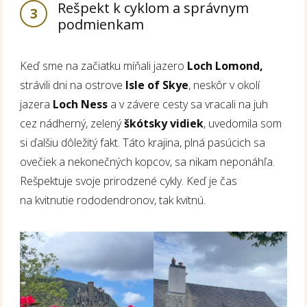
Rešpekt k cyklom a správnym
3
podmienkam
Keď sme na začiatku míňali jazero
Loch Lomond,
strávili dni na ostrove
Isle of Skye
, neskôr v okolí
jazera
Loch Ness
a v závere cesty sa vracali na juh
cez nádherný, zelený
škótsky vidiek
, uvedomila som
si ďalšiu dôležitý fakt. Táto krajina, plná pasúcich sa
ovečiek a nekonečných kopcov, sa nikam neponáhľa.
Rešpektuje svoje prirodzené cykly. Keď je čas
na kvitnutie rododendronov, tak kvitnú.