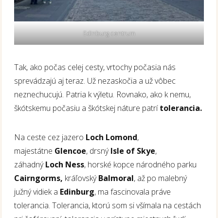
Edinburg centrum
Tak, ako počas celej cesty, vrtochy počasia nás
sprevádzajú aj teraz. Už nezaskočia a už vôbec
neznechucujú. Patria k výletu. Rovnako, ako k nemu,
škótskemu počasiu a škótskej náture patrí
tolerancia.
Na ceste cez jazero
Loch Lomond
,
majestátne
Glencoe
, drsný
Isle of Skye
,
záhadný
Loch Ness
, horské kopce národného parku
Cairngorms,
kráľovský
Balmoral
, až po malebný
južný vidiek a
Edinburg
, ma fascinovala práve
tolerancia. Tolerancia, ktorú som si všímala na cestách