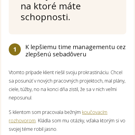
na ktoré máte
schopnosti.
K lepšiemu time managementu cez
1
zlepšenú sebadôveru
Vtomto prípade klient riešil svoju prokrastináciu. Chcel
sa posunúť v nových pracovných projektoch, mal plány,
ciele, túžby, no na konci dňa zistil, že sa v nich veľmi
neposunul.
S klientom som pracovala bežným
koučovacím
rozhovorom
. Kládla som mu otázky, vďaka ktorým si vo
svojej téme robil jasno.