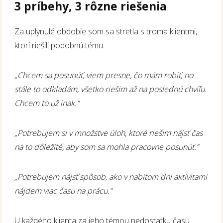
3 príbehy, 3 rôzne riešenia
Za uplynulé obdobie som sa stretla s troma klientmi,
ktorí riešili podobnú tému.
„Chcem sa posunúť, viem presne, čo mám robiť, no
stále to odkladám, všetko riešim až na poslednú chvíľu.
Chcem to už inak.“
„Potrebujem si v množstve úloh, ktoré riešim nájsť čas
na to dôležité, aby som sa mohla pracovne posunúť.“
„Potrebujem nájsť spôsob, ako v nabitom dni aktivitami
nájdem viac času na prácu.“
U každého klienta za jeho témou nedostatku času