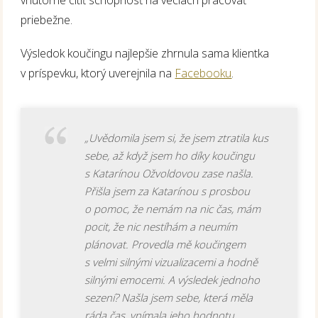
vnútorne cítiť schopnosť na veciach pracovať
priebežne.
Výsledok koučingu najlepšie zhrnula sama klientka
v príspevku, ktorý uverejnila na
Facebooku
.
„Uvědomila jsem si, že jsem ztratila kus
sebe, až když jsem ho díky koučingu
s Katarínou Ožvoldovou zase našla.
Přišla jsem za Katarínou s prosbou
o pomoc, že nemám na nic čas, mám
pocit, že nic nestíhám a neumím
plánovat. Provedla mě koučingem
s velmi silnými vizualizacemi a hodně
silnými emocemi. A výsledek jednoho
sezení? Našla jsem sebe, která měla
ráda čas, vnímala jeho hodnotu