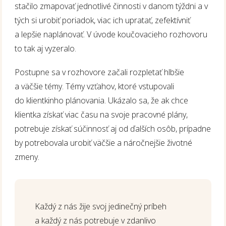
stačilo zmapovať jednotlivé činnosti v danom týždni a v
tých si urobiť poriadok, viac ich upratať, zefektívniť
a lepšie naplánovať. V úvode koučovacieho rozhovoru
to tak aj vyzeralo.
Postupne sa v rozhovore začali rozpletať hlbšie
a väčšie témy. Témy vzťahov, ktoré vstupovali
do klientkinho plánovania. Ukázalo sa, že ak chce
klientka získať viac času na svoje pracovné plány,
potrebuje získať súčinnosť aj od ďalších osôb, prípadne
by potrebovala urobiť väčšie a náročnejšie životné
zmeny.
Každý z nás žije svoj jedinečný príbeh
a každý z nás potrebuje v zdanlivo