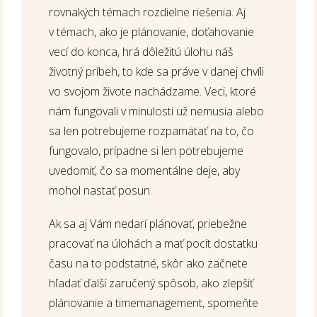
rovnakých témach rozdielne riešenia. Aj
v témach, ako je plánovanie, doťahovanie
vecí do konca, hrá dôležitú úlohu náš
životný príbeh, to kde sa práve v danej chvíli
vo svojom živote nachádzame. Veci, ktoré
nám fungovali v minulosti už nemusia alebo
sa len potrebujeme rozpamätať na to, čo
fungovalo, prípadne si len potrebujeme
uvedomiť, čo sa momentálne deje, aby
mohol nastať posun.
Ak sa aj Vám nedarí plánovať, priebežne
pracovať na úlohách a mať pocit dostatku
času na to podstatné, skôr ako začnete
hľadať ďalší zaručený spôsob, ako zlepšiť
plánovanie a timemanagement, spomeňte