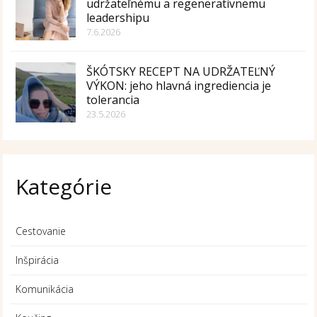
udržateľnému a regeneratívnemu
leadershipu
7.6.2026
ŠKÓTSKY RECEPT NA UDRŽATEĽNÝ
VÝKON: jeho hlavná ingrediencia je
tolerancia
23.5.2026
Kategórie
Cestovanie
Inšpirácia
Komunikácia