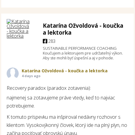
Katarína Ožvoldová - koučka
a lektorka
283
SUSTAINABLE PERFORMANCE COACHING
Koučujem a lektorujem pre udržateľný výkon.
Aby ste mohli byť úspešní a aj v pohode.
Katarína Ožvoldová - koučka a lektorka
4 days ago
Recovery paradox (paradox zotavenia):
najmenej sa zotavujeme práve vtedy, keď to najviac
potrebujeme.
K tomuto príspevku ma inšpiroval nedávny rozhovor s
klientom. Vysokovýkonný človek, ktorý ide na plný plyn, no
začína pociťovať obrovskú únavu.