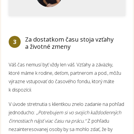
Za dostatkom času stoja vzťahy
3
a životné zmeny
Váš čas nemusí byť vždy len váš. Vzťahy a záväzky,
ktoré máme k rodine, deťom, partnerom a pod., môžu
výrazne vstupovať do časového fondu, ktorý máte
k dispozícii.
V úvode stretnutia s klientkou znelo zadanie na pohľad
jednoducho:
„Potrebujem si vo svojich každodenných
činnostiach nájsť viac času na prácu.“
Z pohľadu
nezainteresovanej osoby by sa mohlo zdať, že by