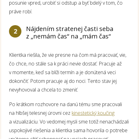
posunie vpred, urobiť si odstup a byť bdelý v tom, čo
práve robí.
Nájdením stratenej časti seba
2
z „nemám čas“ na „mám čas“
Klientka riešila, že vie presne na čom má pracovať, vie,
čo chce, no stále sa k práci nevie dostať. Pracuje až
v momente, keď sa blíži termín a je donútená veci
dokončiť. Potom pracuje aj do noci. Tento stav jej
nevyhovoval a chcela to zmeniť.
Po krátkom rozhovore na danú tému sme pracovali
na hlbšej telesnej úrovni cez
kinestetický koučing
a vizualizáciu. Vo vedomej mysli sme totiž nenachádzali
uspokojivé riešenia a klientka sama hovorila o potrebe