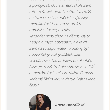
a pomíjivost. Už na střední škole jsem
totiž měla své životní motto: “čas máš
na to, na co si ho uděláš” a výmluvy
“nemám čas” jsem od ostatních
odmítala. Časem, asi díky
každodennímu shonu s dětmi, kdy to
nebylo o mých potřebách, ale jejich,
jsem na to zapomněla… Koučing byl
neuvěřitelný a silný zážitek, jako
shledání se s kamarádkou po dlouhém
čase. Je to zvláštní, ale cítím se zase SVÁ
a “nemám čas” zmizelo. Každé činnosti
vědomě říkám ANO a daruji jí část svého
času.“
Aneta Hrazdilová