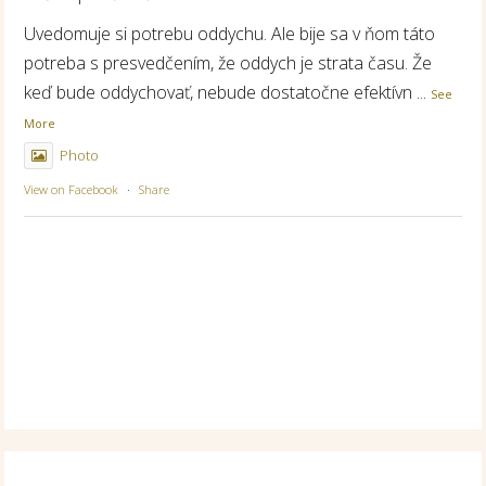
Uvedomuje si potrebu oddychu. Ale bije sa v ňom táto
potreba s presvedčením, že oddych je strata času. Že
keď bude oddychovať, nebude dostatočne efektívn
...
See
More
Photo
View on Facebook
·
Share