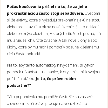
Počas koučovania prišiel na to, že za jeho
prokrastináciou často stojí sebadôvera.
Uvedomil
si, že aktivity, ktoré si vyžadujú prekonať nejakú neistotu
alebo predstavujú krok na nové územie, často odkladá
alebo prekrýva aktivitami, v ktorých cíti, že ich pozná, idú
mu a vie, že ich určite zvládne. A tak nové úlohy alebo
úlohy, ktoré by mu mohli pomôcť v posune k želanému
cieľu často odkladá.
Na to, aby tento automatický návyk zmenil, si vytvoril
pomôcku. Napísal si na papier, ktorý umiestnil k svojmu
počítaču otázku:
Je to, čo práve robím
podstatné?"
Táto pripomienka mu pomôže častejšie sa zastaviť
a uvedomiť si, či práve pracuje na veci, ktorá ho