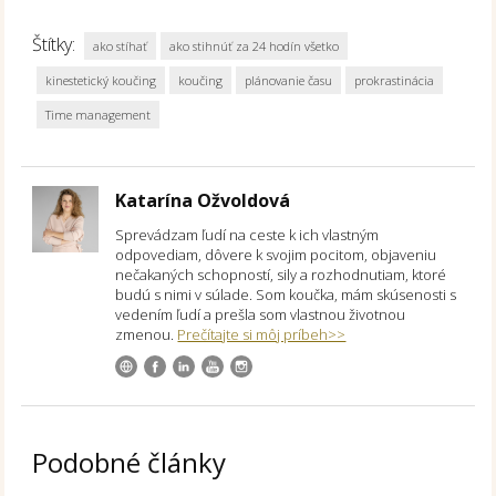
Štítky:
ako stíhať
ako stihnúť za 24 hodín všetko
kinestetický koučing
koučing
plánovanie času
prokrastinácia
Time management
Katarína Ožvoldová
Sprevádzam ľudí na ceste k ich vlastným
odpovediam, dôvere k svojim pocitom, objaveniu
nečakaných schopností, sily a rozhodnutiam, ktoré
budú s nimi v súlade. Som koučka, mám skúsenosti s
vedením ľudí a prešla som vlastnou životnou
zmenou.
Prečítajte si môj príbeh>>
Podobné články