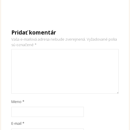
Pridať komentár
Vaša e-mailová adresa nebude zverejnená.
Vyžadované polia
sú označené
*
Meno
*
E-mail
*