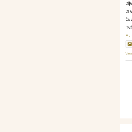
bij
pr
ča
ne
Mo
Vie