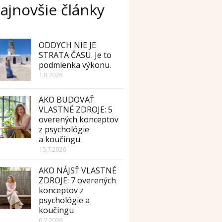
ajnovšie články
ODDYCH NIE JE
STRATA ČASU. Je to
podmienka výkonu.
1.8.2026
AKO BUDOVAŤ
VLASTNÉ ZDROJE: 5
overených konceptov
z psychológie
a koučingu
15.7.2026
AKO NÁJSŤ VLASTNÉ
ZDROJE: 7 overených
konceptov z
psychológie a
koučingu
6.7.2026