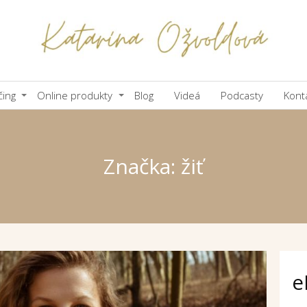
čing
Online produkty
Blog
Videá
Podcasty
Kont
Značka: žiť
e