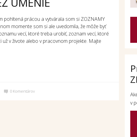
IEŽ UMENIE
om pohltená prácou a vytvárala som si ZOZNAMY
jednom momente som si ale uvedomila, že môže byť
zoznamu vecí, ktoré treba urobiť, zoznam vecí, ktoré
už v živote alebo v pracovnom projekte. Majte
P
Z
0
Komentárov
Ak
v p