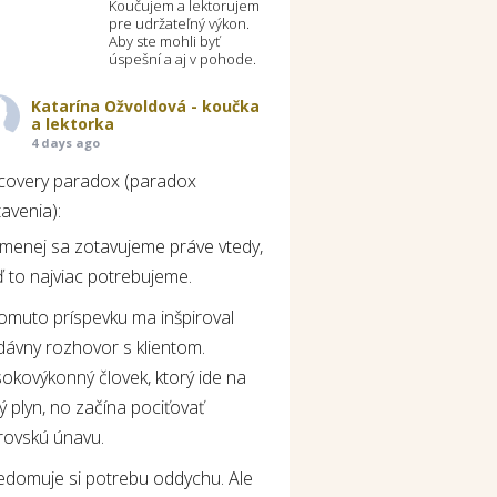
Koučujem a lektorujem
pre udržateľný výkon.
Aby ste mohli byť
úspešní a aj v pohode.
Katarína Ožvoldová - koučka
a lektorka
4 days ago
covery paradox (paradox
avenia):
jmenej sa zotavujeme práve vtedy,
 to najviac potrebujeme.
tomuto príspevku ma inšpiroval
dávny rozhovor s klientom.
okovýkonný človek, ktorý ide na
ý plyn, no začína pociťovať
rovskú únavu.
edomuje si potrebu oddychu. Ale