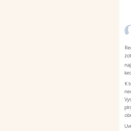
Re
zot
na
keď
K 
ne
Vys
pln
ob
Uv