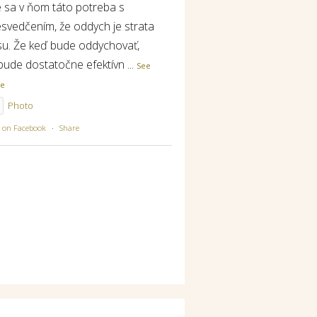
e sa v ňom táto potreba s
esvedčením, že oddych je strata
su. Že keď bude oddychovať,
bude dostatočne efektívn
...
See
re
Photo
w on Facebook
·
Share