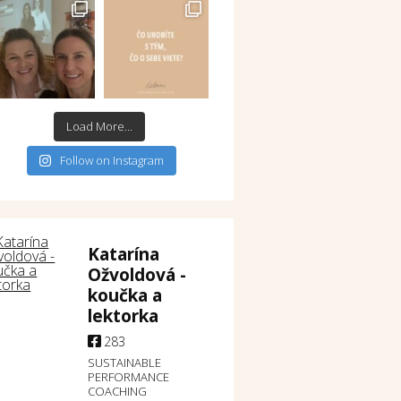
Load More...
Follow on Instagram
Katarína
Ožvoldová -
koučka a
lektorka
283
SUSTAINABLE
PERFORMANCE
COACHING