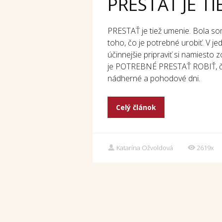
PRESTAŤ JE T
PRESTAŤ je tiež umenie. Bola s
toho, čo je potrebné urobiť. V 
účinnejšie pripraviť si namiesto 
je POTREBNÉ PRESTAŤ ROBIŤ, či 
nádherné a pohodové dni.
Celý článok
Katarína Ožvoldová
2619x