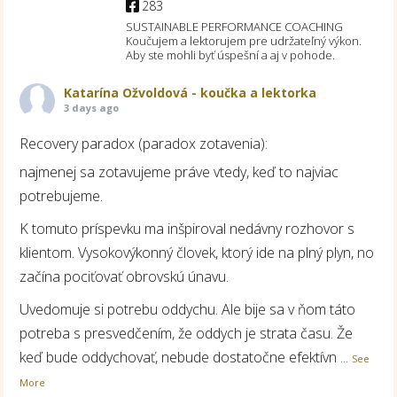
283
SUSTAINABLE PERFORMANCE COACHING
Koučujem a lektorujem pre udržateľný výkon.
Aby ste mohli byť úspešní a aj v pohode.
Katarína Ožvoldová - koučka a lektorka
3 days ago
Recovery paradox (paradox zotavenia):
najmenej sa zotavujeme práve vtedy, keď to najviac
potrebujeme.
K tomuto príspevku ma inšpiroval nedávny rozhovor s
klientom. Vysokovýkonný človek, ktorý ide na plný plyn, no
začína pociťovať obrovskú únavu.
Uvedomuje si potrebu oddychu. Ale bije sa v ňom táto
potreba s presvedčením, že oddych je strata času. Že
keď bude oddychovať, nebude dostatočne efektívn
...
See
More