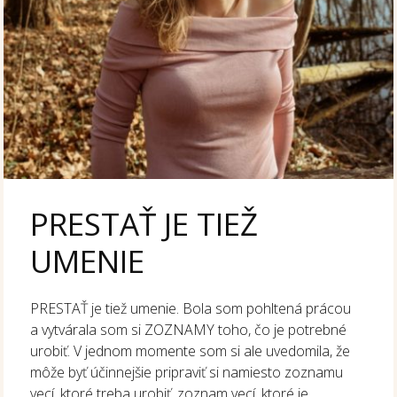
PRESTAŤ JE TIEŽ
UMENIE
PRESTAŤ je tiež umenie. Bola som pohltená prácou
a vytvárala som si ZOZNAMY toho, čo je potrebné
urobiť. V jednom momente som si ale uvedomila, že
môže byť účinnejšie pripraviť si namiesto zoznamu
vecí, ktoré treba urobiť, zoznam vecí, ktoré je