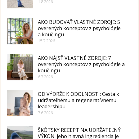
1.8.2026
AKO BUDOVAŤ VLASTNÉ ZDROJE: 5
overených konceptov z psychológie
a koučingu
15.7.2026
AKO NÁJSŤ VLASTNÉ ZDROJE: 7
overených konceptov z psychológie a
koučingu
6.7.2026
OD VÝDRŽE K ODOLNOSTI: Cesta k
udržateľnému a regeneratívnemu
leadershipu
7.6.2026
ŠKÓTSKY RECEPT NA UDRŽATEĽNÝ
VÝKON: jeho hlavná ingrediencia je