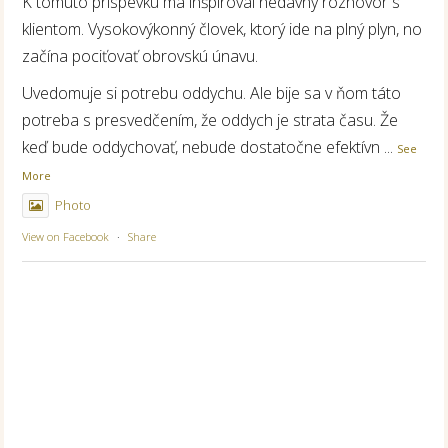
K tomuto príspevku ma inšpiroval nedávny rozhovor s
klientom. Vysokovýkonný človek, ktorý ide na plný plyn, no
začína pociťovať obrovskú únavu.
Uvedomuje si potrebu oddychu. Ale bije sa v ňom táto
potreba s presvedčením, že oddych je strata času. Že
keď bude oddychovať, nebude dostatočne efektívn
...
See
More
Photo
View on Facebook
·
Share