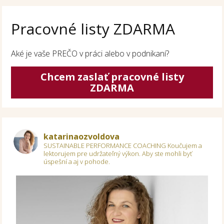
Pracovné listy ZDARMA
Aké je vaše PREČO v práci alebo v podnikaní?
Chcem zaslať pracovné listy
ZDARMA
katarinaozvoldova
SUSTAINABLE PERFORMANCE COACHING
Koučujem a
lektorujem pre udržateľný výkon.
Aby ste mohli byť
úspešní a aj v pohode.