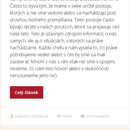
Často to býva tým, že máme v sebe určité postoje,
ktorých si nie sme vedomí alebo sa nachádzajú pod
úrovňou bežného premýšľania. Tieto postoje často
bývajú skryté v našich pocitoch, ktoré sa prejavujú cez
naše telo. Telo je úžasným zdrojom informácií, o nás
samých, ale aj o situáciách, v ktorých sa práve
nachádzame. Každú chvíľu k nám vysiela to, čo práve
potrebujeme vedieť alebo s čím by sme sa mali
zaoberať. Mnohí z nás s ním však nie sme v spojení,
nevieme, čo nám telo hovorí alebo v skutočnosti
nerozumieme jeho reči.
Celý článok
Katarína Ožvoldová
2419x
0
Komentárov