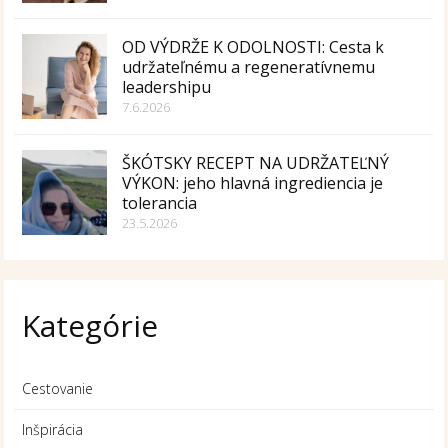
OD VÝDRŽE K ODOLNOSTI: Cesta k
udržateľnému a regeneratívnemu
leadershipu
7.6.2026
ŠKÓTSKY RECEPT NA UDRŽATEĽNÝ
VÝKON: jeho hlavná ingrediencia je
tolerancia
23.5.2026
Kategórie
Cestovanie
Inšpirácia