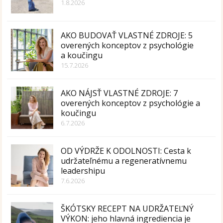
1.8.2026
AKO BUDOVAŤ VLASTNÉ ZDROJE: 5
overených konceptov z psychológie
a koučingu
15.7.2026
AKO NÁJSŤ VLASTNÉ ZDROJE: 7
overených konceptov z psychológie a
koučingu
6.7.2026
OD VÝDRŽE K ODOLNOSTI: Cesta k
udržateľnému a regeneratívnemu
leadershipu
7.6.2026
ŠKÓTSKY RECEPT NA UDRŽATEĽNÝ
VÝKON: jeho hlavná ingrediencia je