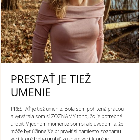
PRESTAŤ JE TIEŽ
UMENIE
PRESTAŤ je tiež umenie. Bola som pohltená prácou
a vytvárala som si ZOZNAMY toho, čo je potrebné
urobiť. V jednom momente som si ale uvedomila, že
môže byť účinnejšie pripraviť si namiesto zoznamu
vecí, ktoré treba urobiť, zoznam vecí, ktoré je