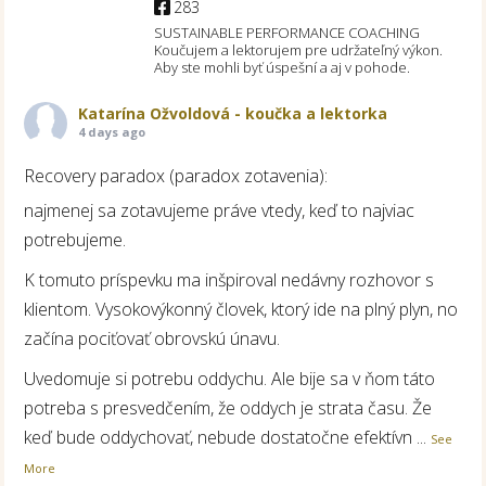
283
SUSTAINABLE PERFORMANCE COACHING
Koučujem a lektorujem pre udržateľný výkon.
Aby ste mohli byť úspešní a aj v pohode.
Katarína Ožvoldová - koučka a lektorka
4 days ago
Recovery paradox (paradox zotavenia):
najmenej sa zotavujeme práve vtedy, keď to najviac
potrebujeme.
K tomuto príspevku ma inšpiroval nedávny rozhovor s
klientom. Vysokovýkonný človek, ktorý ide na plný plyn, no
začína pociťovať obrovskú únavu.
Uvedomuje si potrebu oddychu. Ale bije sa v ňom táto
potreba s presvedčením, že oddych je strata času. Že
keď bude oddychovať, nebude dostatočne efektívn
...
See
More