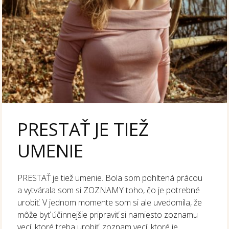
PRESTAŤ JE TIEŽ
UMENIE
PRESTAŤ je tiež umenie. Bola som pohltená prácou
a vytvárala som si ZOZNAMY toho, čo je potrebné
urobiť. V jednom momente som si ale uvedomila, že
môže byť účinnejšie pripraviť si namiesto zoznamu
vecí, ktoré treba urobiť, zoznam vecí, ktoré je