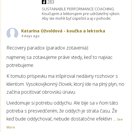
283
SUSTAINABLE PERFORMANCE COACHING
Koučujem a lektorujem pre udržateľný výkon.
Aby ste mohli byť úspešní a aj v pohode.
Katarína Ožvoldová - koučka a lektorka
4 days ago
Recovery paradox (paradox zotavenia):
najmenej sa zotavujeme práve vtedy, keď to najviac
potrebujeme.
K tomuto príspevku ma inšpiroval nedávny rozhovor s
klientom. Vysokovýkonný človek, ktorý ide na plný plyn, no
začína pociťovať obrovskú únavu.
Uvedomuje si potrebu oddychu. Ale bije sa v ňom táto
potreba s presvedčením, že oddych je strata času. Že
keď bude oddychovať, nebude dostatočne efektívn
...
See
More