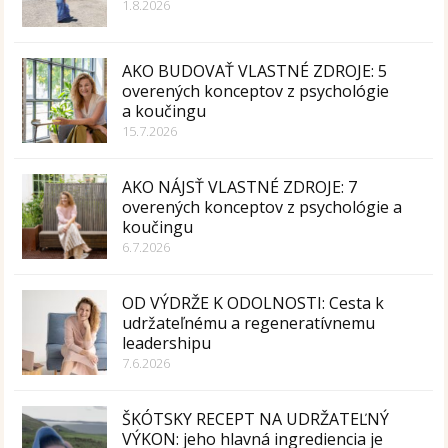
1.8.2026
AKO BUDOVAŤ VLASTNÉ ZDROJE: 5
overených konceptov z psychológie
a koučingu
15.7.2026
AKO NÁJSŤ VLASTNÉ ZDROJE: 7
overených konceptov z psychológie a
koučingu
6.7.2026
OD VÝDRŽE K ODOLNOSTI: Cesta k
udržateľnému a regeneratívnemu
leadershipu
7.6.2026
ŠKÓTSKY RECEPT NA UDRŽATEĽNÝ
VÝKON: jeho hlavná ingrediencia je