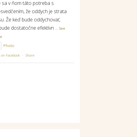
e sa v ňom táto potreba s
esvedčením, že oddych je strata
su. Že keď bude oddychovať,
bude dostatočne efektívn
...
See
re
Photo
w on Facebook
·
Share