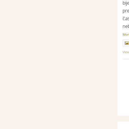
bij
pr
ča
ne
Mo
Vie