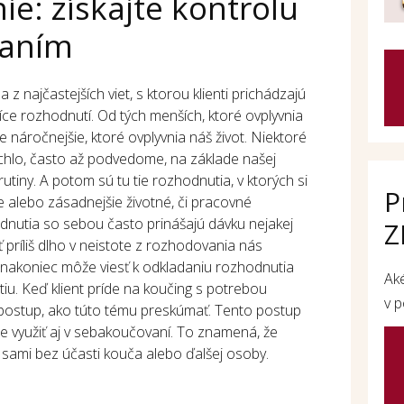
e: získajte kontrolu
vaním
z najčastejších viet, s ktorou klienti prichádzajú
íce rozhodnutí. Od tých menších, ktoré ovplyvnia
ie náročnejšie, ktoré ovplyvnia náš život. Niektoré
chlo, často až podvedome, na základe našej
utiny. A potom sú tu tie rozhodnutia, v ktorých si
P
ie alebo zásadnejšie životné, či pracovné
odnutia so sebou často prinášajú dávku nejakej
Z
ť príliš dlho v neistote z rozhodovania nás
o nakoniec môže viesť k odkladaniu rozhodnutia
Ak
u. Keď klient príde na koučing s potrebou
v p
 postup, ako túto tému preskúmať. Tento postup
e využiť aj v sebakoučovaní. To znamená, že
sami bez účasti kouča alebo ďalšej osoby.