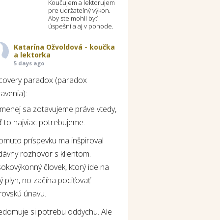
Koučujem a lektorujem
pre udržateľný výkon.
Aby ste mohli byť
úspešní a aj v pohode.
Katarína Ožvoldová - koučka
a lektorka
5 days ago
covery paradox (paradox
avenia):
jmenej sa zotavujeme práve vtedy,
 to najviac potrebujeme.
tomuto príspevku ma inšpiroval
dávny rozhovor s klientom.
okovýkonný človek, ktorý ide na
ý plyn, no začína pociťovať
rovskú únavu.
edomuje si potrebu oddychu. Ale