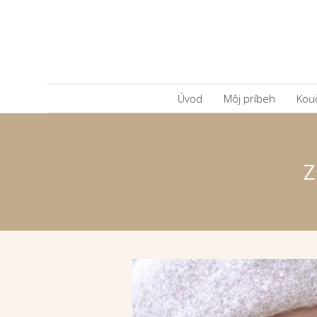
Úvod
Môj príbeh
Kou
Z