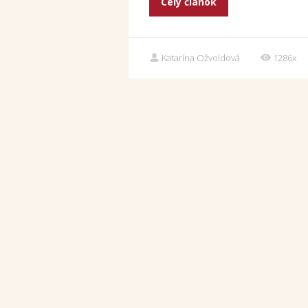
Celý článok
Katarína Ožvoldová
1286x