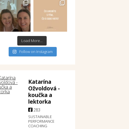
Load More...
Follow on Instagram
Katarína
Ožvoldová -
koučka a
lektorka
283
SUSTAINABLE
PERFORMANCE
COACHING