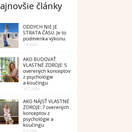
ajnovšie články
ODDYCH NIE JE
STRATA ČASU. Je to
podmienka výkonu.
1.8.2026
AKO BUDOVAŤ
VLASTNÉ ZDROJE: 5
overených konceptov
z psychológie
a koučingu
15.7.2026
AKO NÁJSŤ VLASTNÉ
ZDROJE: 7 overených
konceptov z
psychológie a
koučingu
6.7.2026