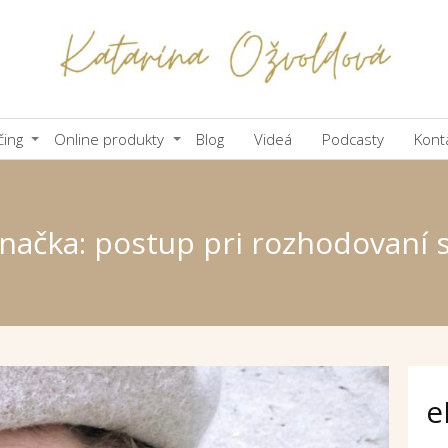
čing
Online produkty
Blog
Videá
Podcasty
Kont
načka: postup pri rozhodovaní 
e