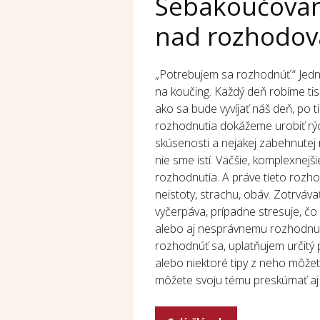
Sebakoučovani
nad rozhodo
„Potrebujem sa rozhodnúť.“ Jedna 
na koučing. Každý deň robíme tis
ako sa bude vyvíjať náš deň, po t
rozhodnutia dokážeme urobiť rý
skúsenosti a nejakej zabehnutej r
nie sme istí. Väčšie, komplexnejš
rozhodnutia. A práve tieto rozh
neistoty, strachu, obáv. Zotrváva
vyčerpáva, prípadne stresuje, č
alebo aj nesprávnemu rozhodnuti
rozhodnúť sa, uplatňujem určitý
alebo niektoré tipy z neho môžet
môžete svoju tému preskúmať aj 