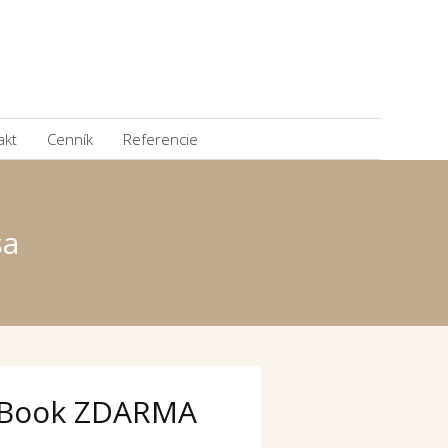
akt
Cenník
Referencie
sa
Book ZDARMA