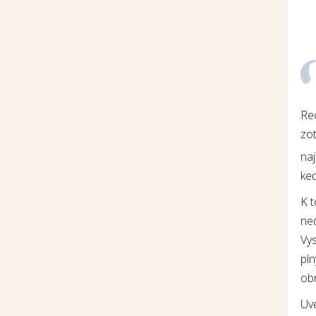
Re
zot
na
keď
K 
ne
Vys
pln
ob
Uv