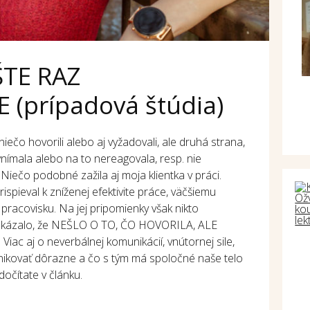
ŠTE RAZ
 (prípadová štúdia)
 niečo hovorili alebo aj vyžadovali, ale druhá strana,
nímala alebo na to nereagovala, resp. nie
Niečo podobné zažila aj moja klientka v práci.
spieval k zníženej efektivite práce, väčšiemu
racovisku. Na jej pripomienky však nikto
 ukázalo, že NEŠLO O TO, ČO HOVORILA, ALE
c aj o neverbálnej komunikácií, vnútornej sile,
unikovať dôrazne a čo s tým má spoločné naše telo
 dočítate v článku.