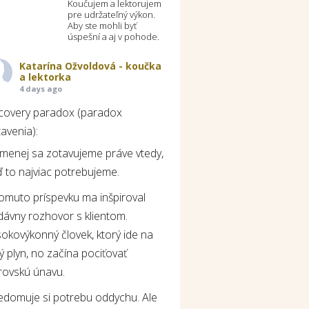
Koučujem a lektorujem
pre udržateľný výkon.
Aby ste mohli byť
úspešní a aj v pohode.
Katarína Ožvoldová - koučka
a lektorka
4 days ago
covery paradox (paradox
avenia):
jmenej sa zotavujeme práve vtedy,
 to najviac potrebujeme.
tomuto príspevku ma inšpiroval
dávny rozhovor s klientom.
okovýkonný človek, ktorý ide na
ý plyn, no začína pociťovať
rovskú únavu.
edomuje si potrebu oddychu. Ale