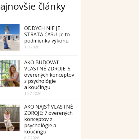
ajnovšie články
ODDYCH NIE JE
STRATA ČASU. Je to
podmienka výkonu.
1.8.2026
AKO BUDOVAŤ
VLASTNÉ ZDROJE: 5
overených konceptov
z psychológie
a koučingu
15.7.2026
AKO NÁJSŤ VLASTNÉ
ZDROJE: 7 overených
konceptov z
psychológie a
koučingu
6.7.2026