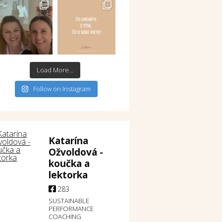
Load More...
Follow on Instagram
Katarína
Ožvoldová -
koučka a
lektorka
283
SUSTAINABLE
PERFORMANCE
COACHING