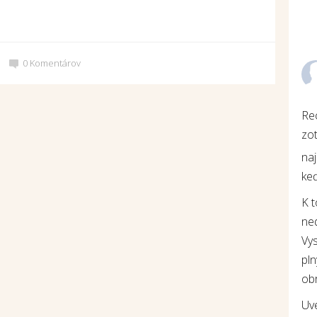
0
Komentárov
Re
zot
na
keď
K 
ne
Vys
pln
ob
Uv