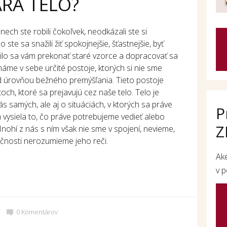
RA TELO?
 nech ste robili čokoľvek, neodkázali ste si
ste sa snažili žiť spokojnejšie, šťastnejšie, byť
rilo sa vám prekonať staré vzorce a dopracovať sa
áme v sebe určité postoje, ktorých si nie sme
 úrovňou bežného premýšľania. Tieto postoje
toch, ktoré sa prejavujú cez naše telo. Telo je
s samých, ale aj o situáciách, v ktorých sa práve
P
vysiela to, čo práve potrebujeme vedieť alebo
Z
nohí z nás s ním však nie sme v spojení, nevieme,
očnosti nerozumieme jeho reči.
Ak
v p
0
Komentárov