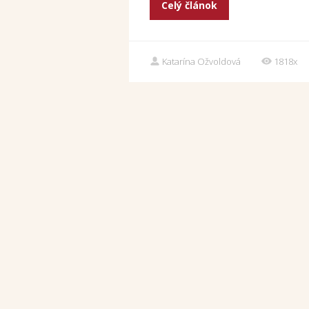
Celý článok
Katarína Ožvoldová
1818x