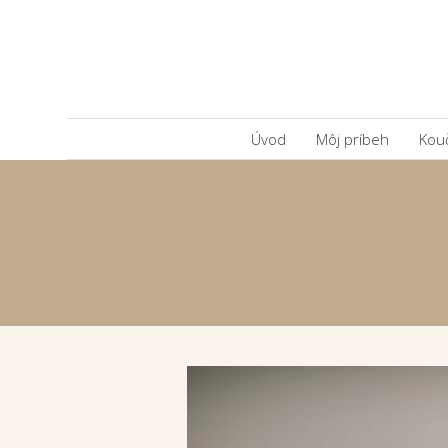
Úvod
Môj príbeh
Kou