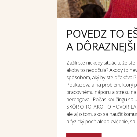
POVEDZ TO E
A DÔRAZNEJŠIE
Zažili ste niekedy situáciu, že ste
akoby to nepočula? Akoby to nev
spôsobom, aký by ste očakávali? 
Poukazovala na problém, ktorý pri
pracovnému náporu a stresu na p
nereagoval. Počas koučingu sa
SKÔR O TO, AKO TO HOVORILA. Via
ale aj o tom, ako sa naučiť kom
a fyzický pocit alebo cvičenie, sa