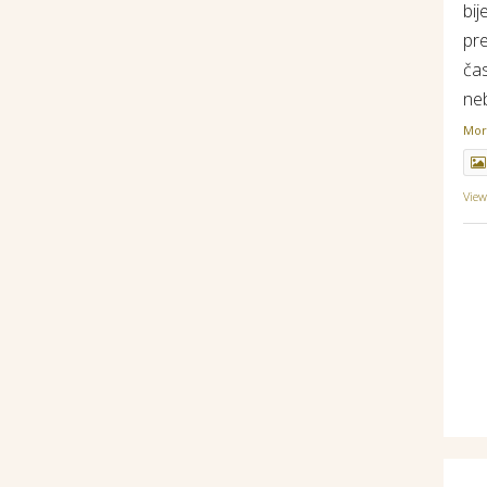
bij
pr
ča
ne
Mo
Vie