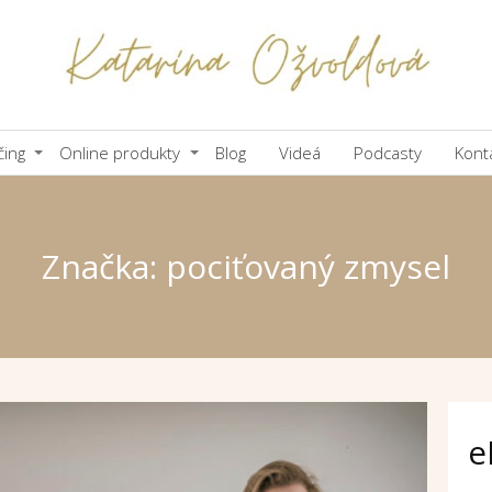
čing
Online produkty
Blog
Videá
Podcasty
Kont
Značka: pociťovaný zmysel
e