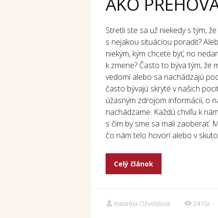
AKO PREHOVÁ
Stretli ste sa už niekedy s tým, že
s nejakou situáciou poradiť? Alebo 
niekým, kým chcete byť, no neda
k zmene? Často to býva tým, že m
vedomí alebo sa nachádzajú pod
často bývajú skryté v našich poci
úžasným zdrojom informácií, o ná
nachádzame. Každú chvíľu k nám 
s čím by sme sa mali zaoberať. M
čo nám telo hovorí alebo v skut
Celý článok
Katarína Ožvoldová
2415x