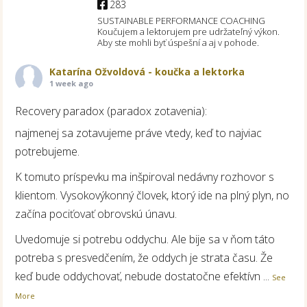
283
SUSTAINABLE PERFORMANCE COACHING
Koučujem a lektorujem pre udržateľný výkon.
Aby ste mohli byť úspešní a aj v pohode.
Katarína Ožvoldová - koučka a lektorka
1 week ago
Recovery paradox (paradox zotavenia):
najmenej sa zotavujeme práve vtedy, keď to najviac
potrebujeme.
K tomuto príspevku ma inšpiroval nedávny rozhovor s
klientom. Vysokovýkonný človek, ktorý ide na plný plyn, no
začína pociťovať obrovskú únavu.
Uvedomuje si potrebu oddychu. Ale bije sa v ňom táto
potreba s presvedčením, že oddych je strata času. Že
keď bude oddychovať, nebude dostatočne efektívn
...
See
More