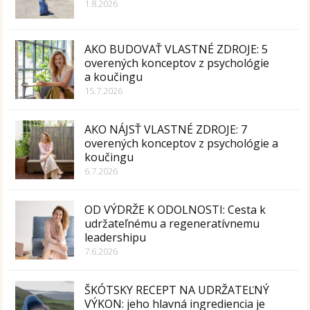
1.8.2026
AKO BUDOVAŤ VLASTNÉ ZDROJE: 5
overených konceptov z psychológie
a koučingu
15.7.2026
AKO NÁJSŤ VLASTNÉ ZDROJE: 7
overených konceptov z psychológie a
koučingu
6.7.2026
OD VÝDRŽE K ODOLNOSTI: Cesta k
udržateľnému a regeneratívnemu
leadershipu
7.6.2026
ŠKÓTSKY RECEPT NA UDRŽATEĽNÝ
VÝKON: jeho hlavná ingrediencia je