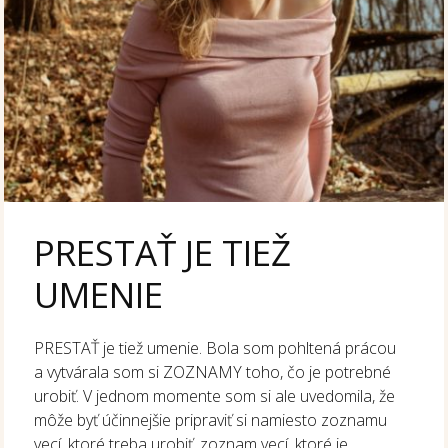
PRESTAŤ JE TIEŽ
UMENIE
PRESTAŤ je tiež umenie. Bola som pohltená prácou
a vytvárala som si ZOZNAMY toho, čo je potrebné
urobiť. V jednom momente som si ale uvedomila, že
môže byť účinnejšie pripraviť si namiesto zoznamu
vecí, ktoré treba urobiť, zoznam vecí, ktoré je