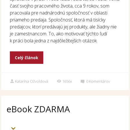
časť svojho pracovného života, cca 9 rokov, som
pracovala pre nadnárodnú spoločnosť v oblasti
priameho predaja. Spoločnosť, ktorá má tisícky
predajcov, ktorí predávajú jej produkty, ale žiadny nie
je zamestnancom. To, ako motivovať týchto ľudí
k práci bola jedna z najdôležitejších otázok.
Celý článok
Katarína Ožvoldová
1656x
0
Komentárov
eBook ZDARMA