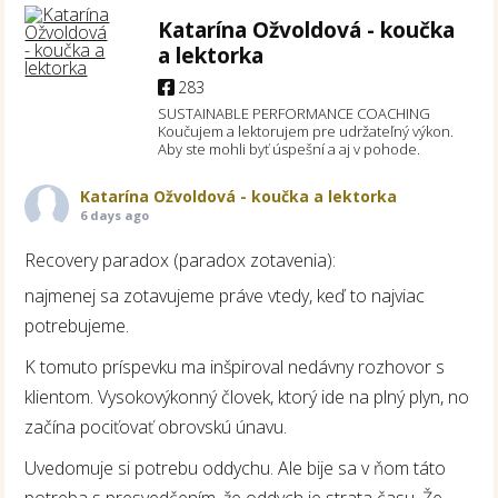
Katarína Ožvoldová - koučka
a lektorka
283
SUSTAINABLE PERFORMANCE COACHING
Koučujem a lektorujem pre udržateľný výkon.
Aby ste mohli byť úspešní a aj v pohode.
Katarína Ožvoldová - koučka a lektorka
6 days ago
Recovery paradox (paradox zotavenia):
najmenej sa zotavujeme práve vtedy, keď to najviac
potrebujeme.
K tomuto príspevku ma inšpiroval nedávny rozhovor s
klientom. Vysokovýkonný človek, ktorý ide na plný plyn, no
začína pociťovať obrovskú únavu.
Uvedomuje si potrebu oddychu. Ale bije sa v ňom táto