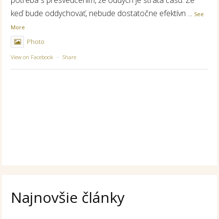
potreba s presvedčením, že oddych je strata času. Že
keď bude oddychovať, nebude dostatočne efektívn
...
See
More
Photo
View on Facebook
·
Share
Najnovšie články