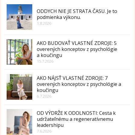
ODDYCH NIE JE STRATA ČASU. Je to
podmienka výkonu.
1.8.2026
AKO BUDOVAŤ VLASTNÉ ZDROJE: 5
overených konceptov z psychológie
a koučingu
15.7.2026
AKO NÁJSŤ VLASTNÉ ZDROJE: 7
overených konceptov z psychológie a
koučingu
6.7.2026
OD VÝDRŽE K ODOLNOSTI: Cesta k
udržateľnému a regeneratívnemu
leadershipu
7.6.2026