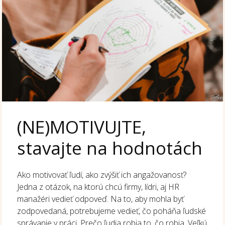
(NE)MOTIVUJTE,
stavajte na hodnotách
Ako motivovať ľudí, ako zvýšiť ich angažovanosť?
Jedna z otázok, na ktorú chcú firmy, lídri, aj HR
manažéri vedieť odpoveď. Na to, aby mohla byť
zodpovedaná, potrebujeme vedieť, čo poháňa ľudské
správanie v práci. Prečo ľudia robia to, čo robia. Veľkú