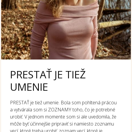
PRESTAŤ JE TIEŽ
UMENIE
PRESTAŤ je tiež umenie. Bola som pohltená prácou
a vytvárala som si ZOZNAMY toho, čo je potrebné
urobiť. V jednom momente som si ale uvedomila, že
môže byť účinnejšie pripraviť si namiesto zoznamu
vecí, ktoré treba urobiť, zoznam vecí, ktoré je