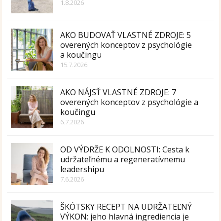
1.8.2026
AKO BUDOVAŤ VLASTNÉ ZDROJE: 5
overených konceptov z psychológie
a koučingu
15.7.2026
AKO NÁJSŤ VLASTNÉ ZDROJE: 7
overených konceptov z psychológie a
koučingu
6.7.2026
OD VÝDRŽE K ODOLNOSTI: Cesta k
udržateľnému a regeneratívnemu
leadershipu
7.6.2026
ŠKÓTSKY RECEPT NA UDRŽATEĽNÝ
VÝKON: jeho hlavná ingrediencia je