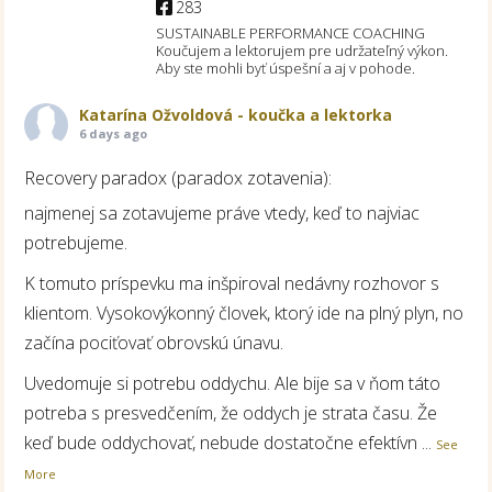
283
SUSTAINABLE PERFORMANCE COACHING
Koučujem a lektorujem pre udržateľný výkon.
Aby ste mohli byť úspešní a aj v pohode.
Katarína Ožvoldová - koučka a lektorka
6 days ago
Recovery paradox (paradox zotavenia):
najmenej sa zotavujeme práve vtedy, keď to najviac
potrebujeme.
K tomuto príspevku ma inšpiroval nedávny rozhovor s
klientom. Vysokovýkonný človek, ktorý ide na plný plyn, no
začína pociťovať obrovskú únavu.
Uvedomuje si potrebu oddychu. Ale bije sa v ňom táto
potreba s presvedčením, že oddych je strata času. Že
keď bude oddychovať, nebude dostatočne efektívn
...
See
More