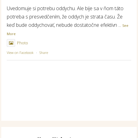
Uvedomuje si potrebu oddychu. Ale bije sa v ňom táto
potreba s presvedčením, že oddych je strata času. Že
keď bude oddychovať, nebude dostatočne efektívn
...
See
More
Photo
View on Facebook
·
Share