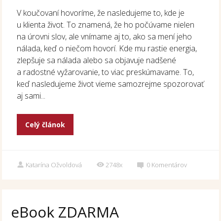
V koučovaní hovoríme, že nasledujeme to, kde je
u klienta život. To znamená, že ho počúvame nielen
na úrovni slov, ale vnímame aj to, ako sa mení jeho
nálada, keď o niečom hovorí. Kde mu rastie energia,
zlepšuje sa nálada alebo sa objavuje nadšené
a radostné vyžarovanie, to viac preskúmavame. To,
keď nasledujeme život vieme samozrejme spozorovať
aj sami...
Celý článok
Katarína Ožvoldová
2748x
0
Komentárov
eBook ZDARMA