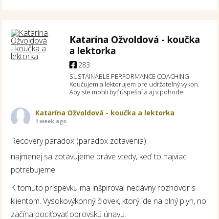
Katarína Ožvoldová - koučka
a lektorka
283
SUSTAINABLE PERFORMANCE COACHING
Koučujem a lektorujem pre udržateľný výkon.
Aby ste mohli byť úspešní a aj v pohode.
Katarína Ožvoldová - koučka a lektorka
1 week ago
Recovery paradox (paradox zotavenia):
najmenej sa zotavujeme práve vtedy, keď to najviac
potrebujeme.
K tomuto príspevku ma inšpiroval nedávny rozhovor s
klientom. Vysokovýkonný človek, ktorý ide na plný plyn, no
začína pociťovať obrovskú únavu.