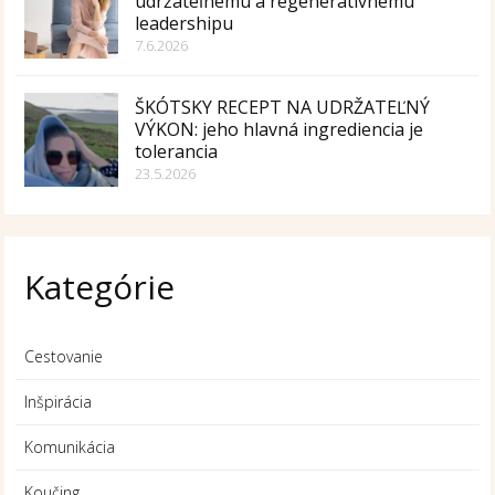
udržateľnému a regeneratívnemu
leadershipu
7.6.2026
ŠKÓTSKY RECEPT NA UDRŽATEĽNÝ
VÝKON: jeho hlavná ingrediencia je
tolerancia
23.5.2026
Kategórie
Cestovanie
Inšpirácia
Komunikácia
Koučing