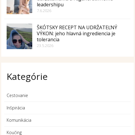
leadershipu
7.6.2026
ŠKÓTSKY RECEPT NA UDRŽATEĽNÝ
VÝKON: jeho hlavná ingrediencia je
tolerancia
23.5.2026
Kategórie
Cestovanie
Inšpirácia
Komunikácia
Koučing