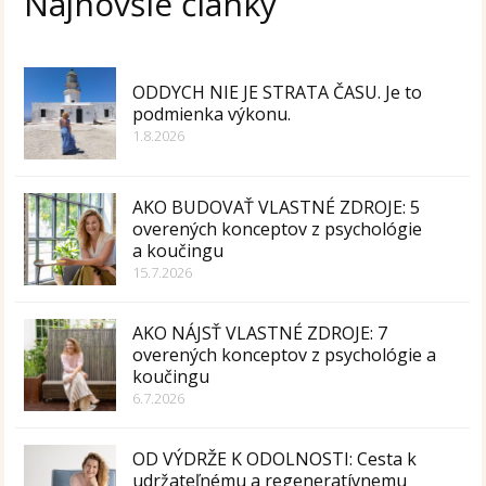
Najnovšie články
ODDYCH NIE JE STRATA ČASU. Je to
podmienka výkonu.
1.8.2026
AKO BUDOVAŤ VLASTNÉ ZDROJE: 5
overených konceptov z psychológie
a koučingu
15.7.2026
AKO NÁJSŤ VLASTNÉ ZDROJE: 7
overených konceptov z psychológie a
koučingu
6.7.2026
OD VÝDRŽE K ODOLNOSTI: Cesta k
udržateľnému a regeneratívnemu