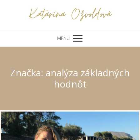
MENU
Značka: analýza základných
hodnôt