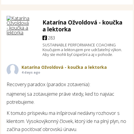
Katarína Ožvoldová - koučka
a lektorka
283
SUSTAINABLE PERFORMANCE COACHING
Koučujem a lektorujem pre udržateľný výkon.
Aby ste mohli byť úspešní a aj v pohode.
Katarína Ožvoldová - koučka a lektorka
4 days ago
Recovery paradox (paradox zotavenia):
najmenej sa zotavujeme práve vtedy, keď to najviac
potrebujeme.
K tomuto príspevku ma inšpiroval nedávny rozhovor s
klientom. Vysokovýkonný človek, ktorý ide na plný plyn, no
začína pociťovať obrovskú únavu.