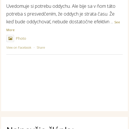
Uvedomuje si potrebu oddychu. Ale bije sa v ňom táto
potreba s presvedčením, že oddych je strata času. Že
keď bude oddychovať, nebude dostatočne efektívn
...
See
More
Photo
View on Facebook
·
Share