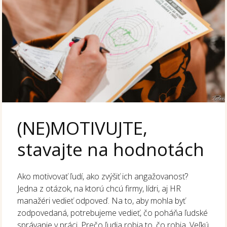
(NE)MOTIVUJTE,
stavajte na hodnotách
Ako motivovať ľudí, ako zvýšiť ich angažovanosť?
Jedna z otázok, na ktorú chcú firmy, lídri, aj HR
manažéri vedieť odpoveď. Na to, aby mohla byť
zodpovedaná, potrebujeme vedieť, čo poháňa ľudské
správanie v práci. Prečo ľudia robia to, čo robia. Veľkú