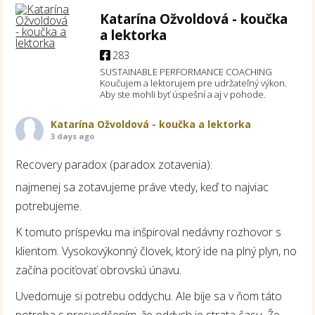
Katarína Ožvoldová - koučka
a lektorka
283
SUSTAINABLE PERFORMANCE COACHING
Koučujem a lektorujem pre udržateľný výkon.
Aby ste mohli byť úspešní a aj v pohode.
Katarína Ožvoldová - koučka a lektorka
3 days ago
Recovery paradox (paradox zotavenia):
najmenej sa zotavujeme práve vtedy, keď to najviac
potrebujeme.
K tomuto príspevku ma inšpiroval nedávny rozhovor s
klientom. Vysokovýkonný človek, ktorý ide na plný plyn, no
začína pociťovať obrovskú únavu.
Uvedomuje si potrebu oddychu. Ale bije sa v ňom táto