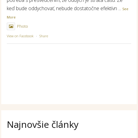
potreba s presvedčením, že oddych je strata času. Že
keď bude oddychovať, nebude dostatočne efektívn
...
See
More
Photo
View on Facebook
·
Share
Najnovšie články