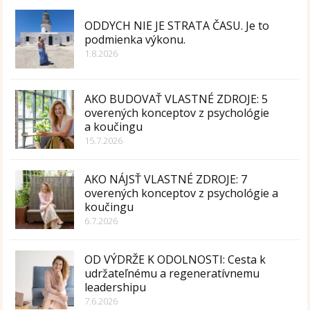
ODDYCH NIE JE STRATA ČASU. Je to
podmienka výkonu.
1.8.2026
AKO BUDOVAŤ VLASTNÉ ZDROJE: 5
overených konceptov z psychológie
a koučingu
15.7.2026
AKO NÁJSŤ VLASTNÉ ZDROJE: 7
overených konceptov z psychológie a
koučingu
6.7.2026
OD VÝDRŽE K ODOLNOSTI: Cesta k
udržateľnému a regeneratívnemu
leadershipu
7.6.2026