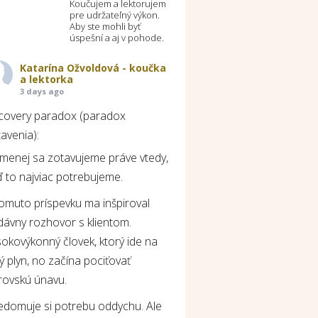
Koučujem a lektorujem
pre udržateľný výkon.
Aby ste mohli byť
úspešní a aj v pohode.
Katarína Ožvoldová - koučka
a lektorka
3 days ago
covery paradox (paradox
avenia):
jmenej sa zotavujeme práve vtedy,
 to najviac potrebujeme.
tomuto príspevku ma inšpiroval
dávny rozhovor s klientom.
okovýkonný človek, ktorý ide na
ý plyn, no začína pociťovať
rovskú únavu.
edomuje si potrebu oddychu. Ale