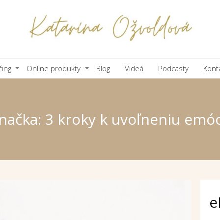
čing
Online produkty
Blog
Videá
Podcasty
Kont
načka: 3 kroky k uvoľneniu emóc
e