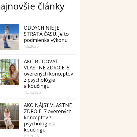
ajnovšie články
ODDYCH NIE JE
STRATA ČASU. Je to
podmienka výkonu.
1.8.2026
AKO BUDOVAŤ
VLASTNÉ ZDROJE: 5
overených konceptov
z psychológie
a koučingu
15.7.2026
AKO NÁJSŤ VLASTNÉ
ZDROJE: 7 overených
konceptov z
psychológie a
koučingu
6.7.2026