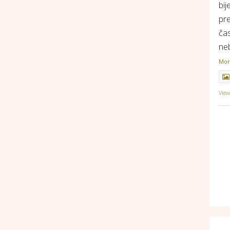
bij
pr
ča
ne
Mo
Vie