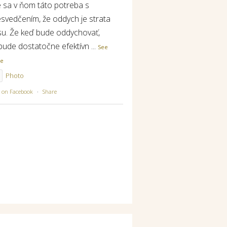
e sa v ňom táto potreba s
esvedčením, že oddych je strata
su. Že keď bude oddychovať,
bude dostatočne efektívn
...
See
re
Photo
w on Facebook
·
Share