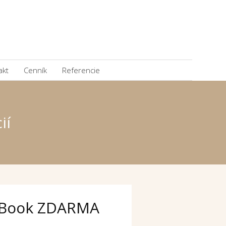
akt
Cenník
Referencie
ií
Book ZDARMA