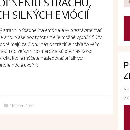
VOĽNENIU STRACHU,
CH SILNÝCH EMÓCIÍ
ný strach, prípadne iná emócia a vy prestávate mať
že áno. Naše pocity totiž nie je možné vypnúť. Sú to
ktoré majú za úlohu nás ochrániť. A robia to veľmi
erastú do veľkých rozmerov a sú pre nás ťažko
kroky, ktoré môžete nasledovať pri silných
P
to emócie uvoľniť.
Z
Ak
v p
0
Komentárov