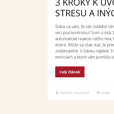
3 KROKY K U
STRESU A INÝ
Stáva sa vám, že vás ovládne sil
veci pod kontrolou? Som si istá, 
automatické reakcie nášho tela, 
dobre. Môže sa však stať, že pr
zvládnuteľné. V článku nájdete 3 
emóciách a ktoré vám pomôžu tie
Celý článok
Katarína Ožvoldová
4268x