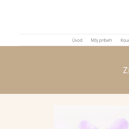
Úvod
Môj príbeh
Kou
Z