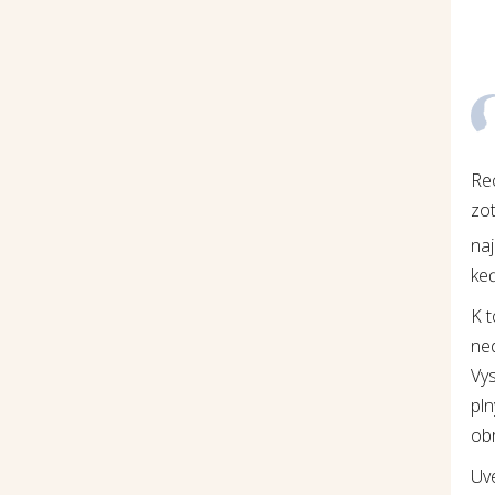
Re
zot
na
keď
K 
ne
Vys
pln
ob
Uv