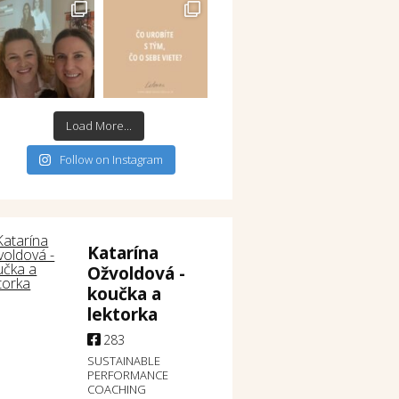
Load More...
Follow on Instagram
Katarína
Ožvoldová -
koučka a
lektorka
283
SUSTAINABLE
PERFORMANCE
COACHING