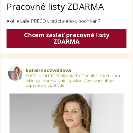
Pracovné listy ZDARMA
Aké je vaše PREČO v práci alebo v podnikaní?
Chcem zaslať pracovné listy
ZDARMA
katarinaozvoldova
SUSTAINABLE PERFORMANCE COACHING
Koučujem a
lektorujem pre udržateľný výkon.
Aby ste mohli byť
úspešní a aj v pohode.