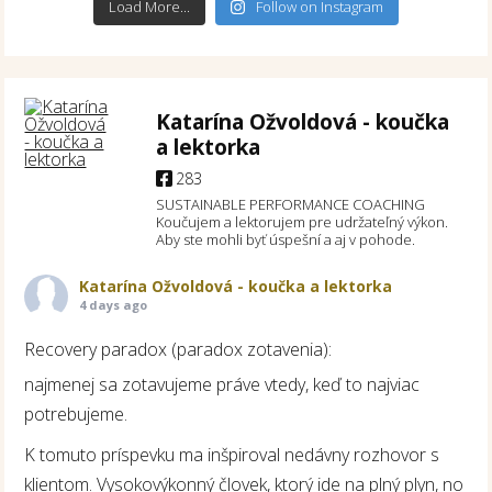
Load More...
Follow on Instagram
Katarína Ožvoldová - koučka
a lektorka
283
SUSTAINABLE PERFORMANCE COACHING
Koučujem a lektorujem pre udržateľný výkon.
Aby ste mohli byť úspešní a aj v pohode.
Katarína Ožvoldová - koučka a lektorka
4 days ago
Recovery paradox (paradox zotavenia):
najmenej sa zotavujeme práve vtedy, keď to najviac
potrebujeme.
K tomuto príspevku ma inšpiroval nedávny rozhovor s
klientom. Vysokovýkonný človek, ktorý ide na plný plyn, no