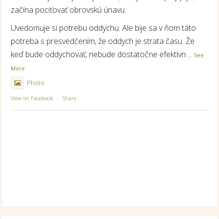
začína pociťovať obrovskú únavu.
Uvedomuje si potrebu oddychu. Ale bije sa v ňom táto
potreba s presvedčením, že oddych je strata času. Že
keď bude oddychovať, nebude dostatočne efektívn
...
See
More
Photo
View on Facebook
·
Share