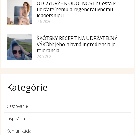
OD VÝDRŽE K ODOLNOSTI: Cesta k
udržateľnému a regeneratívnemu
leadershipu
7.6.2026
ŠKÓTSKY RECEPT NA UDRŽATEĽNÝ
VÝKON: jeho hlavná ingrediencia je
tolerancia
23.5.2026
Kategórie
Cestovanie
Inšpirácia
Komunikácia