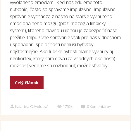
vyvolaného emóciami. Keď nasledujeme toto
nutkanie, často sa správame impulzívne. Impulzívne
správanie vychádza z nášho najstaršie vyvinutého
emocionálneho mozgu (plazí mozog a limbický
systém), ktorého hlavnou úlohou je zabezpečiť naše
prežitie. Impulzívne správanie však pre nás v dnešnom
usporiadaní spoločnosti nemusí byť vždy
najšťastnejšie. Ako ľudské bytosti máme vyvinutý aj
neokortex, ktorý nám dáva (za vhodných okolností)
možnosť vedome sa rozhodnúť, možnosť voľby.
Celý článok
Katarína Ožvoldová
1752x
0
Komentárov