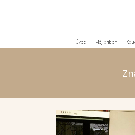
Úvod
Môj príbeh
Kou
Zn