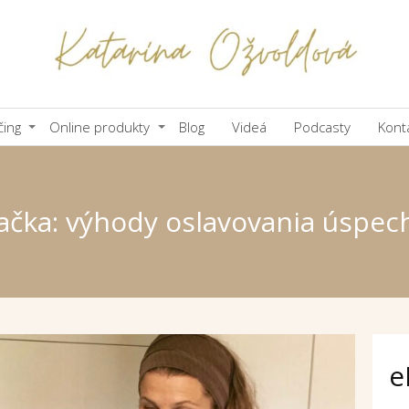
čing
Online produkty
Blog
Videá
Podcasty
Kont
ačka: výhody oslavovania úspec
e