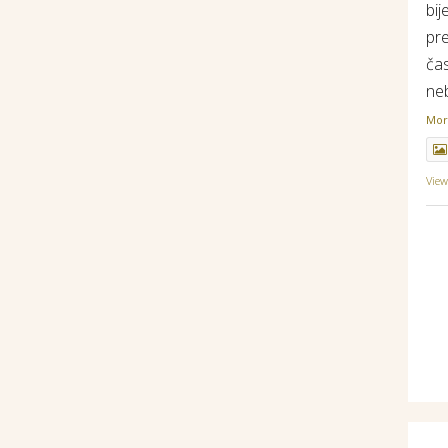
bij
pr
ča
ne
Mo
Vie