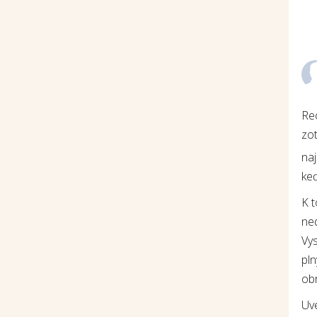
Re
zot
na
keď
K 
ne
Vys
pln
ob
Uv