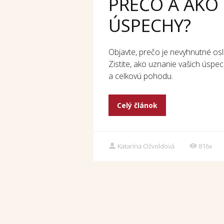
PREČO A AKO
ÚSPECHY?
Objavte, prečo je nevyhnutné osl
Zistite, ako uznanie vašich úsp
a celkovú pohodu.
Celý článok
Katarína Ožvoldová
816x