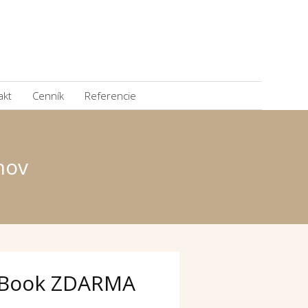
akt
Cenník
Referencie
hov
Book ZDARMA