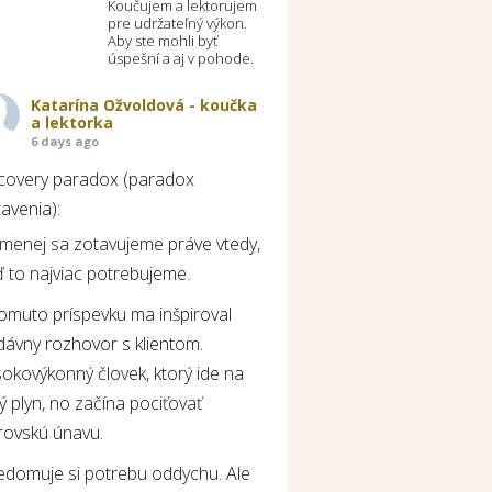
Koučujem a lektorujem
pre udržateľný výkon.
Aby ste mohli byť
úspešní a aj v pohode.
Katarína Ožvoldová - koučka
a lektorka
6 days ago
covery paradox (paradox
avenia):
jmenej sa zotavujeme práve vtedy,
 to najviac potrebujeme.
tomuto príspevku ma inšpiroval
dávny rozhovor s klientom.
okovýkonný človek, ktorý ide na
ý plyn, no začína pociťovať
rovskú únavu.
edomuje si potrebu oddychu. Ale