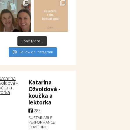
Load More...
Follow on Instagram
Katarína
Ožvoldová -
koučka a
lektorka
283
SUSTAINABLE
PERFORMANCE
COACHING