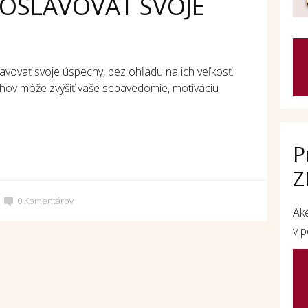
 OSLAVOVAŤ SVOJE
avovať svoje úspechy, bez ohľadu na ich veľkosť.
echov môže zvýšiť vaše sebavedomie, motiváciu
P
Z
0
Komentárov
Ak
v p