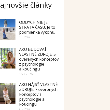
ajnovšie články
ODDYCH NIE JE
STRATA ČASU. Je to
podmienka výkonu.
1.8.2026
AKO BUDOVAŤ
VLASTNÉ ZDROJE: 5
overených konceptov
z psychológie
a koučingu
15.7.2026
AKO NÁJSŤ VLASTNÉ
ZDROJE: 7 overených
konceptov z
psychológie a
koučingu
6.7.2026