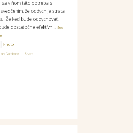
e sa v ňom táto potreba s
esvedčením, že oddych je strata
su. Že keď bude oddychovať,
bude dostatočne efektívn
...
See
re
Photo
w on Facebook
·
Share