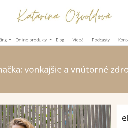
čing
Online produkty
Blog
Videá
Podcasty
Kont
načka: vonkajšie a vnútorné zdro
e