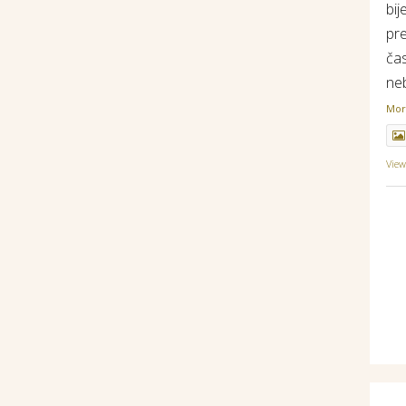
bij
pr
ča
ne
Mo
Vie