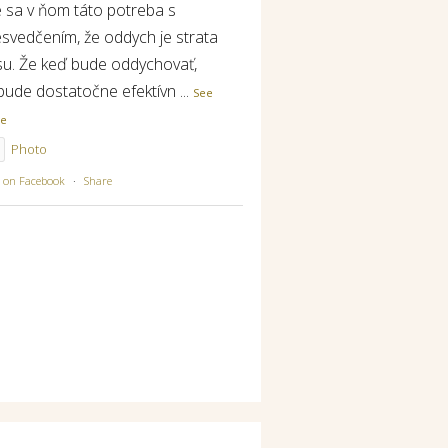
e sa v ňom táto potreba s
esvedčením, že oddych je strata
su. Že keď bude oddychovať,
bude dostatočne efektívn
...
See
re
Photo
w on Facebook
·
Share