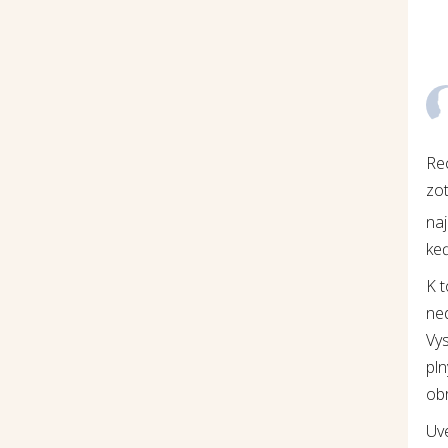
Re
zot
na
keď
K 
ne
Vys
pln
ob
Uv