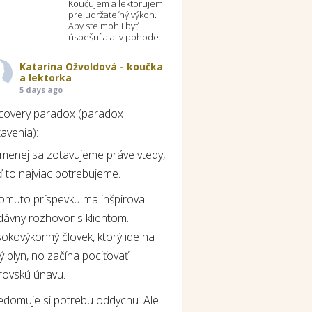
Koučujem a lektorujem
pre udržateľný výkon.
Aby ste mohli byť
úspešní a aj v pohode.
Katarína Ožvoldová - koučka
a lektorka
5 days ago
covery paradox (paradox
avenia):
jmenej sa zotavujeme práve vtedy,
 to najviac potrebujeme.
tomuto príspevku ma inšpiroval
dávny rozhovor s klientom.
okovýkonný človek, ktorý ide na
ý plyn, no začína pociťovať
rovskú únavu.
edomuje si potrebu oddychu. Ale