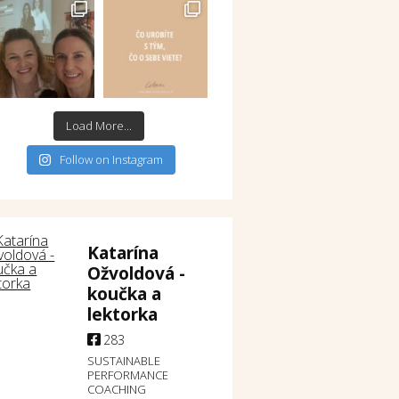
Load More...
Follow on Instagram
Katarína
Ožvoldová -
koučka a
lektorka
283
SUSTAINABLE
PERFORMANCE
COACHING