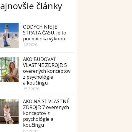
ajnovšie články
ODDYCH NIE JE
STRATA ČASU. Je to
podmienka výkonu.
1.8.2026
AKO BUDOVAŤ
VLASTNÉ ZDROJE: 5
overených konceptov
z psychológie
a koučingu
15.7.2026
AKO NÁJSŤ VLASTNÉ
ZDROJE: 7 overených
konceptov z
psychológie a
koučingu
6.7.2026