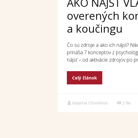
AKO NÁJSŤ VL
overených kon
a koučingu
Čo sú zdroje a ako ich nájsť? Nik
prináša 7 konceptov z psychológi
nájsť – od aktivácie zdrojov po p
Celý článok
Katarína Ožvoldová
278x