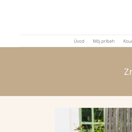
Úvod
Môj príbeh
Kou
Z