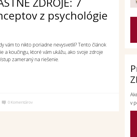
ASTNÉ ZDROJE: 7
ceptov z psychológie
dy vám to nikto poriadne nevysvetlil? Tento článok
e a koučingu, ktoré vám ukážu, ako svoje zdroje
rístup zameraný na riešenie.
P
Z
Ak
0
Komentárov
v p