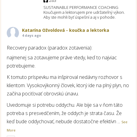
283
SUSTAINABLE PERFORMANCE COACHING
Koučujem a lektorujem pre udržateľný výkon.
Aby ste mohli byť úspešní a aj v pohode.
Katarína Ožvoldová - koučka a lektorka
4 days ago
Recovery paradox (paradox zotavenia):
najmenej sa zotavujeme práve vtedy, keď to najviac
potrebujeme.
K tomuto príspevku ma inšpiroval nedávny rozhovor s
klientom. Vysokovýkonný človek, ktorý ide na plný plyn, no
začína pociťovať obrovskú únavu.
Uvedomuje si potrebu oddychu. Ale bije sa v ňom táto
potreba s presvedčením, že oddych je strata času. Že
keď bude oddychovať, nebude dostatočne efektívn
...
See
More