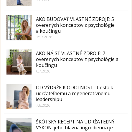
AKO BUDOVAŤ VLASTNÉ ZDROJE: 5
overených konceptov z psychológie
a koučingu
15.7.2026
AKO NÁJSŤ VLASTNÉ ZDROJE: 7
overených konceptov z psychológie a
koučingu
6.7.2026
OD VÝDRŽE K ODOLNOSTI: Cesta k
udržateľnému a regeneratívnemu
leadershipu
7.6.2026
ŠKÓTSKY RECEPT NA UDRŽATEĽNÝ
VÝKON: jeho hlavná ingrediencia je