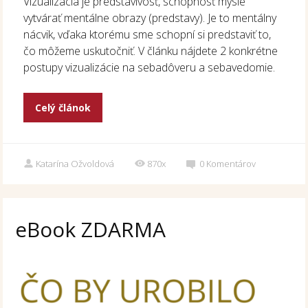
Vizualizácia je predstavivosť, schopnosť mysle
vytvárať mentálne obrazy (predstavy). Je to mentálny
nácvik, vďaka ktorému sme schopní si predstaviť to,
čo môžeme uskutočniť. V článku nájdete 2 konkrétne
postupy vizualizácie na sebadôveru a sebavedomie.
Celý článok
Katarína Ožvoldová
870x
0
Komentárov
eBook ZDARMA