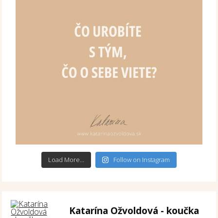
Load More...
Follow on Instagram
Katarína Ožvoldová - koučka