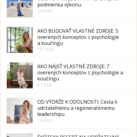
podmienka výkonu.
1.8.2026
AKO BUDOVAŤ VLASTNÉ ZDROJE: 5
overených konceptov z psychológie
a koučingu
15.7.2026
AKO NÁJSŤ VLASTNÉ ZDROJE: 7
overených konceptov z psychológie a
koučingu
6.7.2026
OD VÝDRŽE K ODOLNOSTI: Cesta k
udržateľnému a regeneratívnemu
leadershipu
7.6.2026