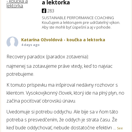
a lektorka
283
SUSTAINABLE PERFORMANCE COACHING
Koučujem a lektorujem pre udržateľný výkon.
Aby ste mohli byť úspešní a aj v pohode.
Katarína Ožvoldová - koučka a lektorka
4 days ago
Recovery paradox (paradox zotavenia):
najmenej sa zotavujeme práve vtedy, keď to najviac
potrebujeme.
K tomuto príspevku ma inšpiroval nedávny rozhovor s
klientom. Vysokovýkonný človek, ktorý ide na plný plyn, no
začína pociťovať obrovskú únavu.
Uvedomuje si potrebu oddychu. Ale bije sa v ňom táto
potreba s presvedčením, že oddych je strata času. Že
keď bude oddychovať, nebude dostatočne efektívn
...
See