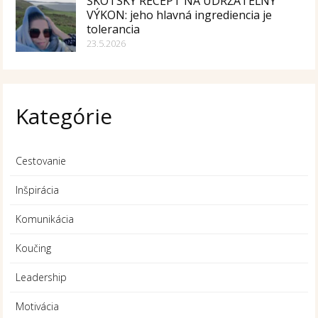
ŠKÓTSKY RECEPT NA UDRŽATEĽNÝ
VÝKON: jeho hlavná ingrediencia je
tolerancia
23.5.2026
Kategórie
Cestovanie
Inšpirácia
Komunikácia
Koučing
Leadership
Motivácia