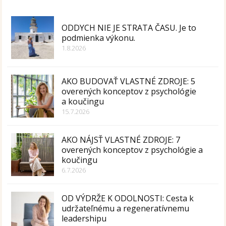
ODDYCH NIE JE STRATA ČASU. Je to
podmienka výkonu.
1.8.2026
AKO BUDOVAŤ VLASTNÉ ZDROJE: 5
overených konceptov z psychológie
a koučingu
15.7.2026
AKO NÁJSŤ VLASTNÉ ZDROJE: 7
overených konceptov z psychológie a
koučingu
6.7.2026
OD VÝDRŽE K ODOLNOSTI: Cesta k
udržateľnému a regeneratívnemu
leadershipu