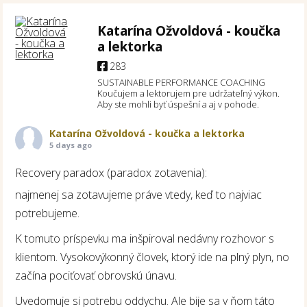
Katarína Ožvoldová - koučka
a lektorka
283
SUSTAINABLE PERFORMANCE COACHING
Koučujem a lektorujem pre udržateľný výkon.
Aby ste mohli byť úspešní a aj v pohode.
Katarína Ožvoldová - koučka a lektorka
5 days ago
Recovery paradox (paradox zotavenia):
najmenej sa zotavujeme práve vtedy, keď to najviac
potrebujeme.
K tomuto príspevku ma inšpiroval nedávny rozhovor s
klientom. Vysokovýkonný človek, ktorý ide na plný plyn, no
začína pociťovať obrovskú únavu.
Uvedomuje si potrebu oddychu. Ale bije sa v ňom táto