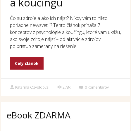
a koučingu
Čo sú zdroje a ako ich nájsť? Nikdy vám to nikto
poriadne nevysvetlil? Tento článok prináša 7
konceptov z psychológie a koučingu, ktoré vám ukážu,
ako svoje zdroje nájsť – od aktivácie zdrojov
po prístup zameraný na riešenie.
Celý článok
Katarína Ožvoldová
278x
0
Komentárov
eBook ZDARMA