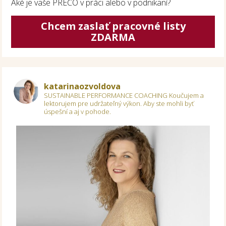
Aké je vaše PREČO v práci alebo v podnikaní?
Chcem zaslať pracovné listy
ZDARMA
katarinaozvoldova
SUSTAINABLE PERFORMANCE COACHING
Koučujem a
lektorujem pre udržateľný výkon.
Aby ste mohli byť
úspešní a aj v pohode.