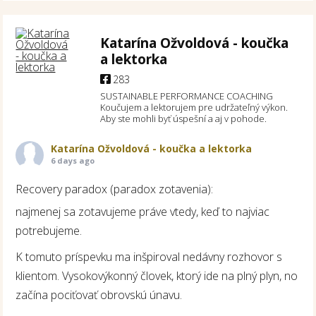
Katarína Ožvoldová - koučka
a lektorka
283
SUSTAINABLE PERFORMANCE COACHING
Koučujem a lektorujem pre udržateľný výkon.
Aby ste mohli byť úspešní a aj v pohode.
Katarína Ožvoldová - koučka a lektorka
6 days ago
Recovery paradox (paradox zotavenia):
najmenej sa zotavujeme práve vtedy, keď to najviac
potrebujeme.
K tomuto príspevku ma inšpiroval nedávny rozhovor s
klientom. Vysokovýkonný človek, ktorý ide na plný plyn, no
začína pociťovať obrovskú únavu.