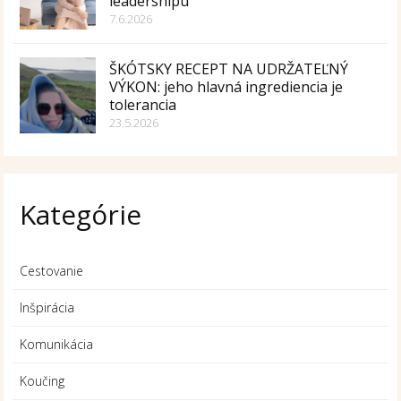
leadershipu
7.6.2026
ŠKÓTSKY RECEPT NA UDRŽATEĽNÝ
VÝKON: jeho hlavná ingrediencia je
tolerancia
23.5.2026
Kategórie
Cestovanie
Inšpirácia
Komunikácia
Koučing