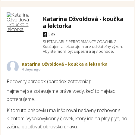
Katarína Ožvoldová - koučka
a lektorka
283
SUSTAINABLE PERFORMANCE COACHING
Koučujem a lektorujem pre udržateľný výkon.
Aby ste mohli byť úspešní a aj v pohode.
Katarína Ožvoldová - koučka a lektorka
4 days ago
Recovery paradox (paradox zotavenia):
najmenej sa zotavujeme práve vtedy, keď to najviac
potrebujeme.
K tomuto príspevku ma inšpiroval nedávny rozhovor s
klientom. Vysokovýkonný človek, ktorý ide na plný plyn, no
začína pociťovať obrovskú únavu.