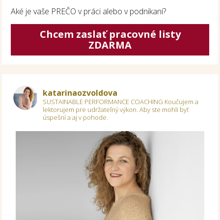
Aké je vaše PREČO v práci alebo v podnikaní?
Chcem zaslať pracovné listy
ZDARMA
katarinaozvoldova
SUSTAINABLE PERFORMANCE COACHING
Koučujem a
lektorujem pre udržateľný výkon.
Aby ste mohli byť
úspešní a aj v pohode.