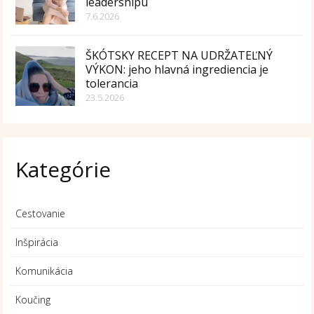
leadershipu
7.6.2026
ŠKÓTSKY RECEPT NA UDRŽATEĽNÝ
VÝKON: jeho hlavná ingrediencia je
tolerancia
23.5.2026
Kategórie
Cestovanie
Inšpirácia
Komunikácia
Koučing