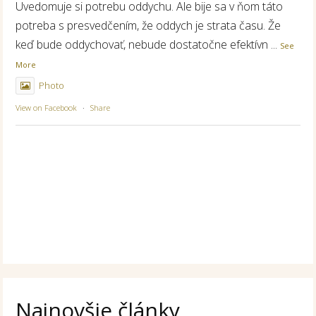
Uvedomuje si potrebu oddychu. Ale bije sa v ňom táto
potreba s presvedčením, že oddych je strata času. Že
keď bude oddychovať, nebude dostatočne efektívn
...
See
More
Photo
View on Facebook
·
Share
Najnovšie články