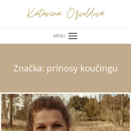
MENU
Značka: prínosy koučingu