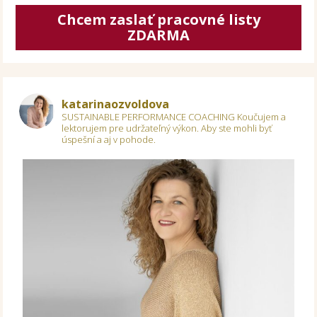
Chcem zaslať pracovné listy
ZDARMA
katarinaozvoldova
SUSTAINABLE PERFORMANCE COACHING
Koučujem a
lektorujem pre udržateľný výkon.
Aby ste mohli byť
úspešní a aj v pohode.