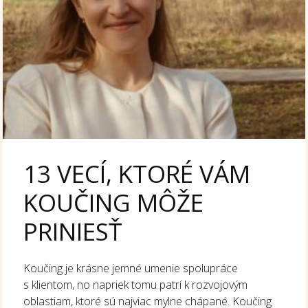
13 VECÍ, KTORÉ VÁM
KOUČING MÔŽE
PRINIESŤ
Koučing je krásne jemné umenie spolupráce
s klientom, no napriek tomu patrí k rozvojovým
oblastiam, ktoré sú najviac mylne chápané. Koučing