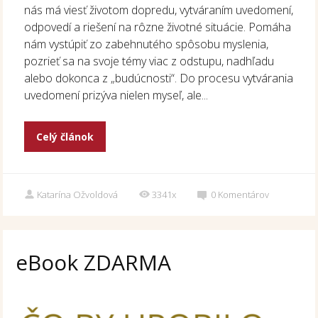
nás má viesť životom dopredu, vytváraním uvedomení,
odpovedí a riešení na rôzne životné situácie. Pomáha
nám vystúpiť zo zabehnutého spôsobu myslenia,
pozrieť sa na svoje témy viac z odstupu, nadhľadu
alebo dokonca z „budúcnosti“. Do procesu vytvárania
uvedomení prizýva nielen myseľ, ale...
Celý článok
Katarína Ožvoldová
3341x
0
Komentárov
eBook ZDARMA