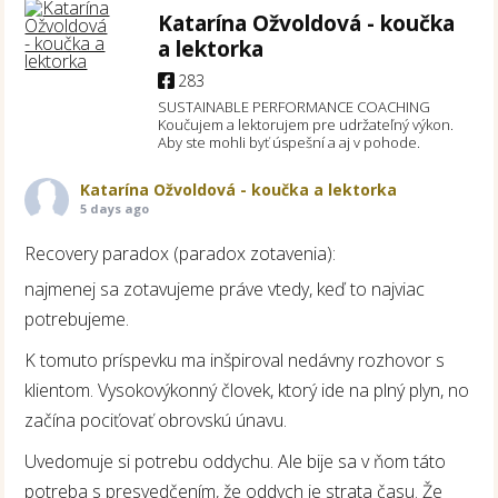
Katarína Ožvoldová - koučka
a lektorka
283
SUSTAINABLE PERFORMANCE COACHING
Koučujem a lektorujem pre udržateľný výkon.
Aby ste mohli byť úspešní a aj v pohode.
Katarína Ožvoldová - koučka a lektorka
5 days ago
Recovery paradox (paradox zotavenia):
najmenej sa zotavujeme práve vtedy, keď to najviac
potrebujeme.
K tomuto príspevku ma inšpiroval nedávny rozhovor s
klientom. Vysokovýkonný človek, ktorý ide na plný plyn, no
začína pociťovať obrovskú únavu.
Uvedomuje si potrebu oddychu. Ale bije sa v ňom táto
potreba s presvedčením, že oddych je strata času. Že