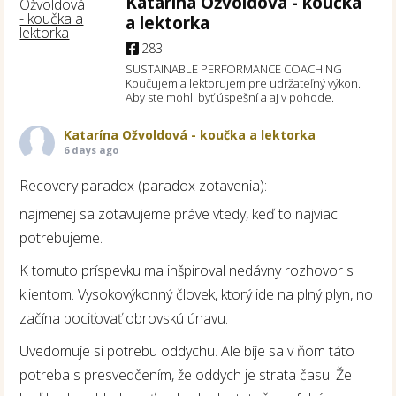
Katarína Ožvoldová - koučka
a lektorka
283
SUSTAINABLE PERFORMANCE COACHING
Koučujem a lektorujem pre udržateľný výkon.
Aby ste mohli byť úspešní a aj v pohode.
Katarína Ožvoldová - koučka a lektorka
6 days ago
Recovery paradox (paradox zotavenia):
najmenej sa zotavujeme práve vtedy, keď to najviac
potrebujeme.
K tomuto príspevku ma inšpiroval nedávny rozhovor s
klientom. Vysokovýkonný človek, ktorý ide na plný plyn, no
začína pociťovať obrovskú únavu.
Uvedomuje si potrebu oddychu. Ale bije sa v ňom táto
potreba s presvedčením, že oddych je strata času. Že