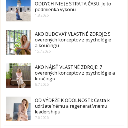
ODDYCH NIE JE STRATA ČASU. Je to
podmienka výkonu.
1.8.2026
AKO BUDOVAŤ VLASTNÉ ZDROJE: 5
overených konceptov z psychológie
a koučingu
15.7.2026
AKO NÁJSŤ VLASTNÉ ZDROJE: 7
overených konceptov z psychológie a
koučingu
6.7.2026
OD VÝDRŽE K ODOLNOSTI: Cesta k
udržateľnému a regeneratívnemu
leadershipu
7.6.2026