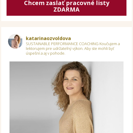
Chcem zaslať pracovné listy
ZDARMA
katarinaozvoldova
SUSTAINABLE PERFORMANCE COACHING
Koučujem a
lektorujem pre udržateľný výkon.
Aby ste mohli byť
úspešní a aj v pohode.