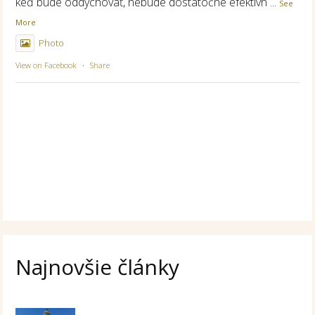
keď bude oddychovať, nebude dostatočne efektívn
...
See
More
Photo
View on Facebook
·
Share
Najnovšie články