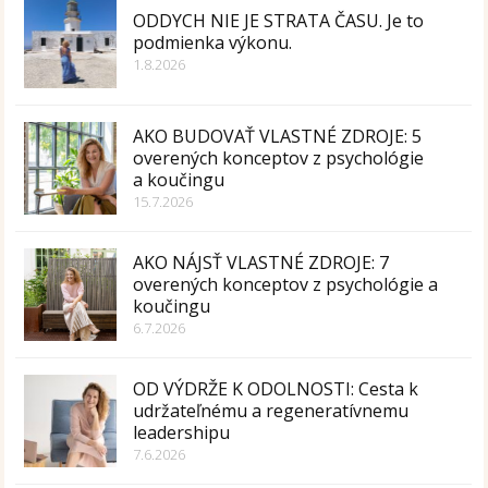
ODDYCH NIE JE STRATA ČASU. Je to
podmienka výkonu.
1.8.2026
AKO BUDOVAŤ VLASTNÉ ZDROJE: 5
overených konceptov z psychológie
a koučingu
15.7.2026
AKO NÁJSŤ VLASTNÉ ZDROJE: 7
overených konceptov z psychológie a
koučingu
6.7.2026
OD VÝDRŽE K ODOLNOSTI: Cesta k
udržateľnému a regeneratívnemu
leadershipu
7.6.2026