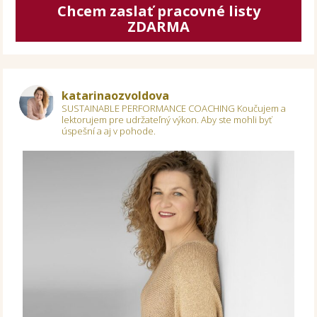
Chcem zaslať pracovné listy
ZDARMA
katarinaozvoldova
SUSTAINABLE PERFORMANCE COACHING
Koučujem a
lektorujem pre udržateľný výkon.
Aby ste mohli byť
úspešní a aj v pohode.