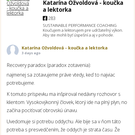
Katarína Ožvoldová - koučka
a lektorka
283
SUSTAINABLE PERFORMANCE COACHING
Koučujem a lektorujem pre udržateľný výkon.
Aby ste mohli byť úspešní a aj v pohode.
Katarína Ožvoldová - koučka a lektorka
3 days ago
Recovery paradox (paradox zotavenia):
najmenej sa zotavujeme práve vtedy, keď to najviac
potrebujeme.
K tomuto príspevku ma inšpiroval nedávny rozhovor s
klientom. Vysokovýkonný človek, ktorý ide na plný plyn, no
začína pociťovať obrovskú únavu.
Uvedomuje si potrebu oddychu. Ale bije sa v ňom táto
potreba s presvedčením, že oddych je strata času. Že