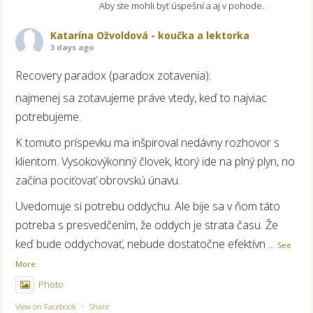
Aby ste mohli byť úspešní a aj v pohode.
Katarína Ožvoldová - koučka a lektorka
3 days ago
Recovery paradox (paradox zotavenia):
najmenej sa zotavujeme práve vtedy, keď to najviac
potrebujeme.
K tomuto príspevku ma inšpiroval nedávny rozhovor s
klientom. Vysokovýkonný človek, ktorý ide na plný plyn, no
začína pociťovať obrovskú únavu.
Uvedomuje si potrebu oddychu. Ale bije sa v ňom táto
potreba s presvedčením, že oddych je strata času. Že
keď bude oddychovať, nebude dostatočne efektívn
...
See
More
Photo
View on Facebook
·
Share