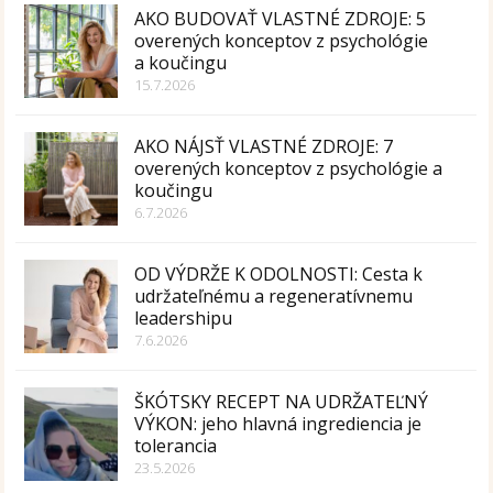
AKO BUDOVAŤ VLASTNÉ ZDROJE: 5
overených konceptov z psychológie
a koučingu
15.7.2026
AKO NÁJSŤ VLASTNÉ ZDROJE: 7
overených konceptov z psychológie a
koučingu
6.7.2026
OD VÝDRŽE K ODOLNOSTI: Cesta k
udržateľnému a regeneratívnemu
leadershipu
7.6.2026
ŠKÓTSKY RECEPT NA UDRŽATEĽNÝ
VÝKON: jeho hlavná ingrediencia je
tolerancia
23.5.2026