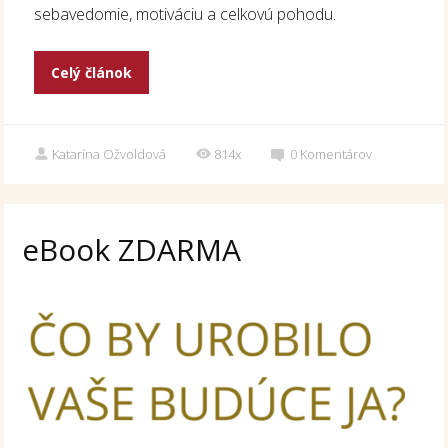
sebavedomie, motiváciu a celkovú pohodu.
Celý článok
Katarína Ožvoldová
814x
0
Komentárov
eBook ZDARMA