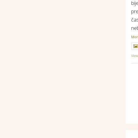
bij
pr
ča
ne
Mo
Vie