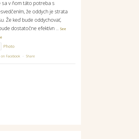
e sa v ňom táto potreba s
esvedčením, že oddych je strata
su. Že keď bude oddychovať,
bude dostatočne efektívn
...
See
re
Photo
w on Facebook
·
Share