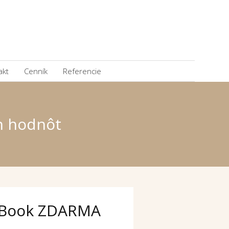
akt
Cenník
Referencie
ch hodnôt
Book ZDARMA