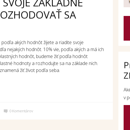
 SVOJE ZÁKLADNÉ
ROZHODOVAŤ SA
 podľa akých hodnôt žijete a riadite svoje
dľa nejakých hodnôt. 10% vie, podľa akých a má ich
vlastných hodnôt, budeme žiť podľa hodnôt
P
lastné hodnoty a rozhodujte sa na základe nich.
 znamená žiť život podľa seba.
Z
Ak
v p
0
Komentárov