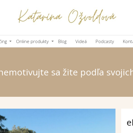
čing
Online produkty
Blog
Videá
Podcasty
Kont
nemotivujte sa žite podľa svoji
e