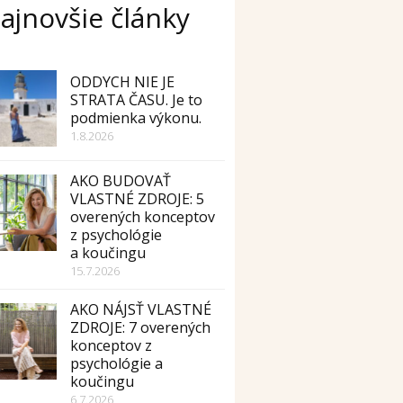
ajnovšie články
ODDYCH NIE JE
STRATA ČASU. Je to
podmienka výkonu.
1.8.2026
AKO BUDOVAŤ
VLASTNÉ ZDROJE: 5
overených konceptov
z psychológie
a koučingu
15.7.2026
AKO NÁJSŤ VLASTNÉ
ZDROJE: 7 overených
konceptov z
psychológie a
koučingu
6.7.2026