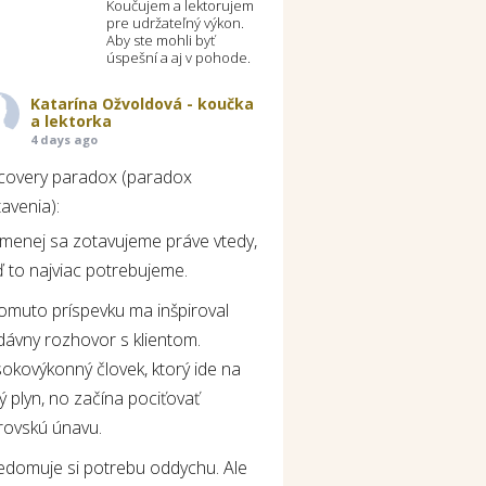
Koučujem a lektorujem
pre udržateľný výkon.
Aby ste mohli byť
úspešní a aj v pohode.
Katarína Ožvoldová - koučka
a lektorka
4 days ago
covery paradox (paradox
avenia):
jmenej sa zotavujeme práve vtedy,
 to najviac potrebujeme.
tomuto príspevku ma inšpiroval
dávny rozhovor s klientom.
okovýkonný človek, ktorý ide na
ý plyn, no začína pociťovať
rovskú únavu.
edomuje si potrebu oddychu. Ale