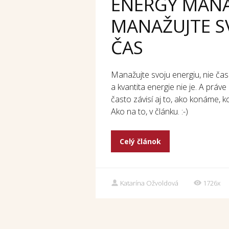
ENERGY MAN
MANAŽUJTE SV
ČAS
Manažujte svoju energiu, nie čas.
a kvantita energie nie je. A práv
často závisí aj to, ako konáme, k
Ako na to, v článku. :-)
Celý článok
Katarína Ožvoldová
1726x