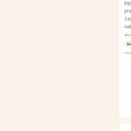
bij
pr
ča
ne
Mo
Vie