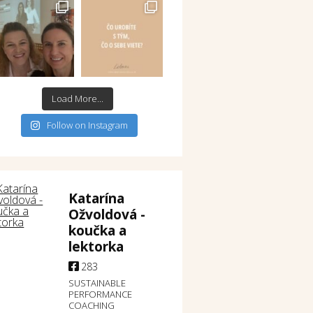
Load More...
Follow on Instagram
Katarína
Ožvoldová -
koučka a
lektorka
283
SUSTAINABLE
PERFORMANCE
COACHING