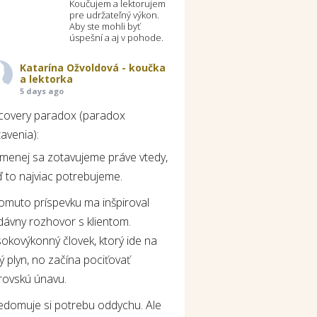
Koučujem a lektorujem
pre udržateľný výkon.
Aby ste mohli byť
úspešní a aj v pohode.
Katarína Ožvoldová - koučka
a lektorka
5 days ago
covery paradox (paradox
avenia):
jmenej sa zotavujeme práve vtedy,
 to najviac potrebujeme.
tomuto príspevku ma inšpiroval
dávny rozhovor s klientom.
okovýkonný človek, ktorý ide na
ý plyn, no začína pociťovať
rovskú únavu.
edomuje si potrebu oddychu. Ale