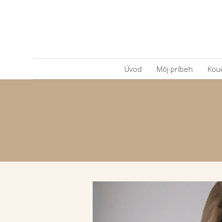
Úvod
Môj príbeh
Kou