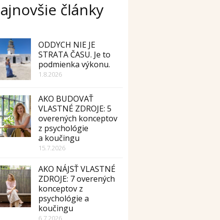
ajnovšie články
ODDYCH NIE JE
STRATA ČASU. Je to
podmienka výkonu.
1.8.2026
AKO BUDOVAŤ
VLASTNÉ ZDROJE: 5
overených konceptov
z psychológie
a koučingu
15.7.2026
AKO NÁJSŤ VLASTNÉ
ZDROJE: 7 overených
konceptov z
psychológie a
koučingu
6.7.2026