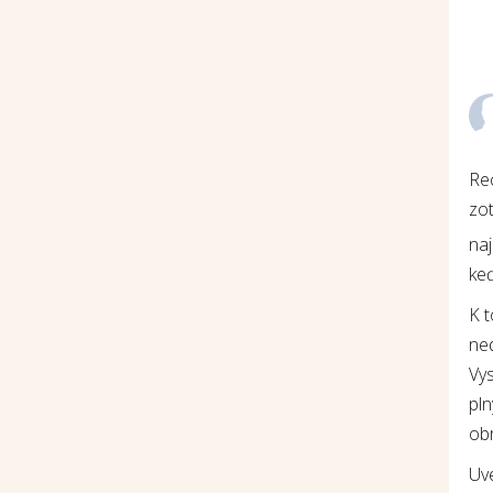
Re
zot
na
keď
K 
ne
Vys
pln
ob
Uv