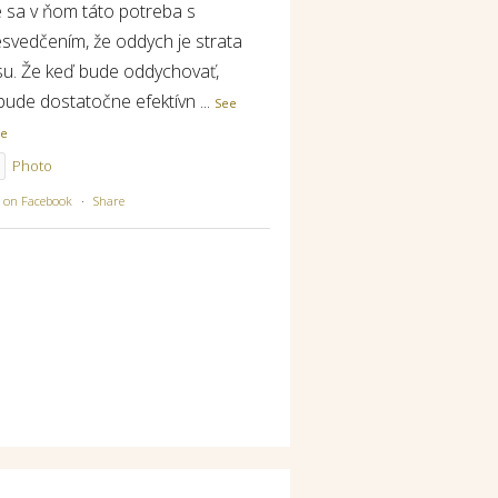
e sa v ňom táto potreba s
esvedčením, že oddych je strata
su. Že keď bude oddychovať,
bude dostatočne efektívn
...
See
re
Photo
w on Facebook
·
Share