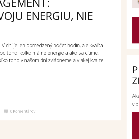
AGEMENT:
OJU ENERGIU, NIE
 V dni je len obmedzený počet hodín, ale kvalita
e od toho, koľko máme energie a ako sa cítime,
oľko toho v našom dni zvládneme a v akej kvalite.
P
Z
Ak
v p
0
Komentárov