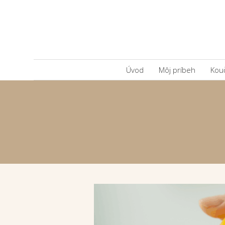
Úvod
Môj príbeh
Kou