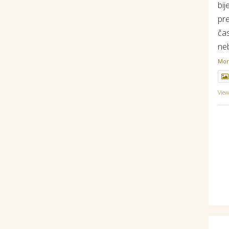
bij
pr
ča
ne
Mo
Vie