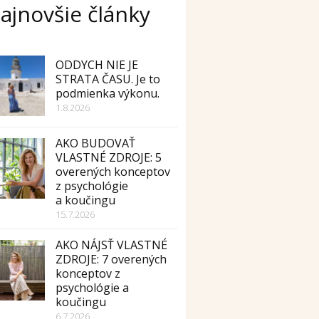
ajnovšie články
ODDYCH NIE JE
STRATA ČASU. Je to
podmienka výkonu.
1.8.2026
AKO BUDOVAŤ
VLASTNÉ ZDROJE: 5
overených konceptov
z psychológie
a koučingu
15.7.2026
AKO NÁJSŤ VLASTNÉ
ZDROJE: 7 overených
konceptov z
psychológie a
koučingu
6.7.2026