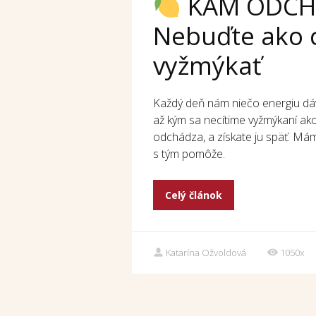
KAM ODCHÁ
Nebuďte ako c
vyžmýkať
Každý deň nám niečo energiu dáva
až kým sa necítime vyžmýkaní ako
odchádza, a získate ju späť. Mám 
s tým pomôže.
Celý článok
Katarína Ožvoldová
1050x