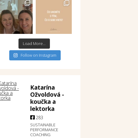
Load More...
Follow on Instagram
Katarína
Ožvoldová -
koučka a
lektorka
283
SUSTAINABLE
PERFORMANCE
COACHING