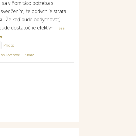
e sa v ňom táto potreba s
esvedčením, že oddych je strata
su. Že keď bude oddychovať,
bude dostatočne efektívn
...
See
re
Photo
w on Facebook
·
Share