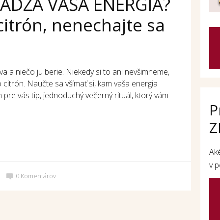
DZA VAŠA ENERGIA?
itrón, nenechajte sa
 a niečo ju berie. Niekedy si to ani nevšimneme,
 citrón. Naučte sa všímať si, kam vaša energia
pre vás tip, jednoduchý večerný rituál, ktorý vám
P
Z
Ak
v p
0
Komentárov