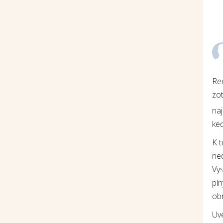
Re
zot
na
keď
K 
ne
Vys
pln
ob
Uv