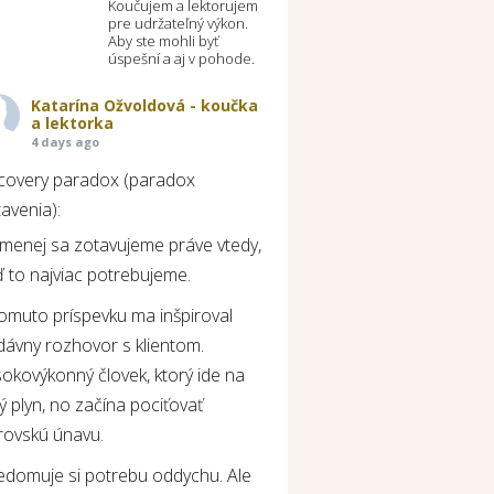
Koučujem a lektorujem
pre udržateľný výkon.
Aby ste mohli byť
úspešní a aj v pohode.
Katarína Ožvoldová - koučka
a lektorka
4 days ago
covery paradox (paradox
avenia):
jmenej sa zotavujeme práve vtedy,
 to najviac potrebujeme.
tomuto príspevku ma inšpiroval
dávny rozhovor s klientom.
okovýkonný človek, ktorý ide na
ý plyn, no začína pociťovať
rovskú únavu.
edomuje si potrebu oddychu. Ale